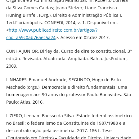
Orgânica e a Administração Municipal. In: Roberto Correia
da Silva Gomes Caldas; Joana Stelzer; Liane Francisca
Hüning Birnfel. (Org.). Direito e Administração Pública I.
1ed.Florianópolis: CONPEDI, 2014, v. 1. Disponível em:
<
http://www.publicadireito.com.br/artigos/?
cod=a59c0ab76aec5a24
>. Acesso em 02.dez.2017.
CUNHA JUNIOR, Dirley da. Curso de direito constitucional. 3º
edição. Revisada. Atualizada. Ampliada. Bahia: JusPodium,
2009.
LINHARES, Emanuel Andrade; SEGUNDO, Hugo de Brito
Machado (orgs.). Democracia e direito fundamentais: uma
homenagem aos 90 anos do professor Paulo Bonavides. São
Paulo: Atlas, 2016.
LIZIERO, Leonam Baesso da Silva. Estado federal assimétrico
no Brasil: o federalismo da Constituinte de 1987/1988 e a
descentralização pela assimetria. 2017. 186 f. Tese
(Doutorado em Direito) – Faculdade de Direito, Universidade