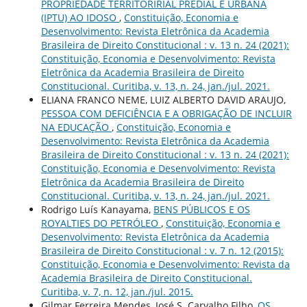
PROPRIEDADE TERRITORIRIAL PREDIAL E URBANA
(IPTU) AO IDOSO
,
Constituição, Economia e
Desenvolvimento: Revista Eletrônica da Academia
Brasileira de Direito Constitucional : v. 13 n. 24 (2021):
Constituição, Economia e Desenvolvimento: Revista
Eletrônica da Academia Brasileira de Direito
Constitucional. Curitiba, v. 13, n. 24, jan./jul. 2021.
ELIANA FRANCO NEME, LUIZ ALBERTO DAVID ARAUJO,
PESSOA COM DEFICIÊNCIA E A OBRIGAÇÃO DE INCLUIR
NA EDUCAÇÃO
,
Constituição, Economia e
Desenvolvimento: Revista Eletrônica da Academia
Brasileira de Direito Constitucional : v. 13 n. 24 (2021):
Constituição, Economia e Desenvolvimento: Revista
Eletrônica da Academia Brasileira de Direito
Constitucional. Curitiba, v. 13, n. 24, jan./jul. 2021.
Rodrigo Luís Kanayama,
BENS PÚBLICOS E OS
ROYALTIES DO PETRÓLEO
,
Constituição, Economia e
Desenvolvimento: Revista Eletrônica da Academia
Brasileira de Direito Constitucional : v. 7 n. 12 (2015):
Constituição, Economia e Desenvolvimento: Revista da
Academia Brasileira de Direito Constitucional.
Curitiba, v. 7, n. 12, jan./jul. 2015.
Gilmar Ferreira Mendes, José S. Carvalho Filho,
OS