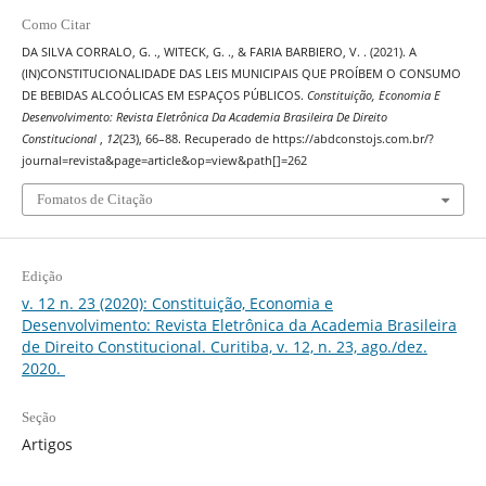
Como Citar
DA SILVA CORRALO, G. ., WITECK, G. ., & FARIA BARBIERO, V. . (2021). A
(IN)CONSTITUCIONALIDADE DAS LEIS MUNICIPAIS QUE PROÍBEM O CONSUMO
DE BEBIDAS ALCOÓLICAS EM ESPAÇOS PÚBLICOS.
Constituição, Economia E
Desenvolvimento: Revista Eletrônica Da Academia Brasileira De Direito
Constitucional
,
12
(23), 66–88. Recuperado de https://abdconstojs.com.br/?
journal=revista&page=article&op=view&path[]=262
Fomatos de Citação
Edição
v. 12 n. 23 (2020): Constituição, Economia e
Desenvolvimento: Revista Eletrônica da Academia Brasileira
de Direito Constitucional. Curitiba, v. 12, n. 23, ago./dez.
2020.
Seção
Artigos