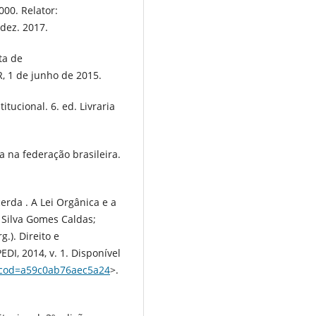
000. Relator:
 dez. 2017.
ta de
R, 1 de junho de 2015.
tucional. 6. ed. Livraria
 na federação brasileira.
rda . A Lei Orgânica e a
 Silva Gomes Caldas;
g.). Direito e
DI, 2014, v. 1. Disponível
/?cod=a59c0ab76aec5a24
>.