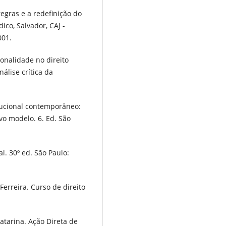
regras e a redefinição do
ico, Salvador, CAJ -
001.
onalidade no direito
nálise crítica da
tucional contemporâneo:
vo modelo. 6. Ed. São
l. 30º ed. São Paulo:
rreira. Curso de direito
atarina. Ação Direta de