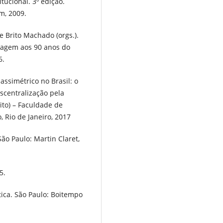
tucional. 3º edição.
m, 2009.
Brito Machado (orgs.).
nagem aos 90 anos do
6.
assimétrico no Brasil: o
scentralização pela
ito) – Faculdade de
, Rio de Janeiro, 2017
ão Paulo: Martin Claret,
5.
ica. São Paulo: Boitempo