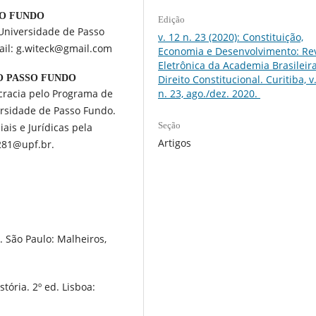
SO FUNDO
Edição
 Universidade de Passo
v. 12 n. 23 (2020): Constituição,
mail: g.witeck@gmail.com
Economia e Desenvolvimento: Rev
Eletrônica da Academia Brasileir
O PASSO FUNDO
Direito Constitucional. Curitiba, v.
cracia pelo Programa de
n. 23, ago./dez. 2020.
ersidade de Passo Fundo.
Seção
is e Jurídicas pela
Artigos
281@upf.br.
. São Paulo: Malheiros,
tória. 2º ed. Lisboa: