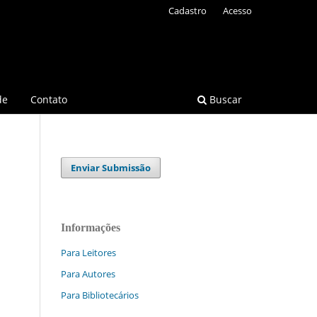
Cadastro
Acesso
de
Contato
Buscar
Enviar Submissão
Informações
Para Leitores
Para Autores
Para Bibliotecários