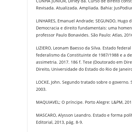
CUNHA JUNIOR, Dirley da. Curso de direito consti
Revisada. Atualizada. Ampliada. Bahia: JusPodiu
LINHARES, Emanuel Andrade; SEGUNDO, Hugo de 
Democracia e direito fundamentais: uma home
professor Paulo Bonavides. São Paulo: Atlas, 201
LIZIERO, Leonam Baesso da Silva. Estado federal 
federalismo da Constituinte de 1987/1988 e a de
assimetria. 2017. 186 f. Tese (Doutorado em Dire
Direito, Universidade do Estado do Rio de Janeiro
LOCKE, John. Segundo tratado sobre o governo. S
2003.
MAQUIAVEL; O príncipe. Porto Alegre: L&PM, 201
MASCARO, Alysson Leandro. Estado e forma polít
Editorial, 2013, pág. 8-9.