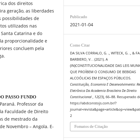
ica dos direitos
ra geração, as liberdades
Publicado
s possibilidades de
2021-01-04
tos utilizados nas
 Santa Catarina e do
da proporcionalidade e
Como Citar
riores concluem pela
DA SILVA CORRALO, G. ., WITECK, G. ., & F
ga.
BARBIERO, V. . (2021). A
(IN)CONSTITUCIONALIDADE DAS LEIS MUNI
QUE PROÍBEM O CONSUMO DE BEBIDAS
ALCOÓLICAS EM ESPAÇOS PÚBLICOS.
Constituição, Economia E Desenvolvimento: Re
Eletrônica Da Academia Brasileira De Direito
DO PASSO FUNDO
Constitucional
,
12
(23), 66–88. Recuperado d
Paraná. Professor da
https://abdconstojs.com.br/?
journal=revista&page=article&op=view&pat
a Faculdade de Direito
2
as de mestrado da
 de Novembro – Angola. E-
Fomatos de Citação