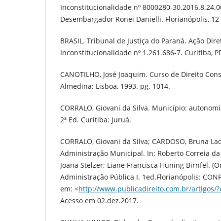
Inconstitucionalidade nº 8000280-30.2016.8.24.0
Desembargador Ronei Danielli. Florianópolis, 12
BRASIL. Tribunal de Justiça do Paraná. Ação Dire
Inconstitucionalidade nº 1.261.686-7. Curitiba, P
CANOTILHO, José Joaquim. Curso de Direito Consti
Almedina: Lisboa, 1993. pg. 1014.
CORRALO, Giovani da Silva. Município: autonomia
2ª Ed. Curitiba: Juruá.
CORRALO, Giovani da Silva; CARDOSO, Bruna Lace
Administração Municipal. In: Roberto Correia da
Joana Stelzer; Liane Francisca Hüning Birnfel. (Or
Administração Pública I. 1ed.Florianópolis: CONPE
em: <
http://www.publicadireito.com.br/artigos
Acesso em 02.dez.2017.