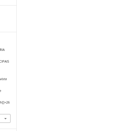
ARIA
CIPAIS
vista
e
h[]=26