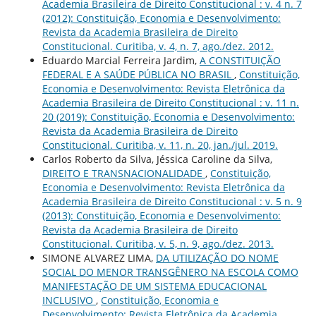
Academia Brasileira de Direito Constitucional : v. 4 n. 7
(2012): Constituição, Economia e Desenvolvimento:
Revista da Academia Brasileira de Direito
Constitucional. Curitiba, v. 4, n. 7, ago./dez. 2012.
Eduardo Marcial Ferreira Jardim,
A CONSTITUIÇÃO
FEDERAL E A SAÚDE PÚBLICA NO BRASIL
,
Constituição,
Economia e Desenvolvimento: Revista Eletrônica da
Academia Brasileira de Direito Constitucional : v. 11 n.
20 (2019): Constituição, Economia e Desenvolvimento:
Revista da Academia Brasileira de Direito
Constitucional. Curitiba, v. 11, n. 20, jan./jul. 2019.
Carlos Roberto da Silva, Jéssica Caroline da Silva,
DIREITO E TRANSNACIONALIDADE
,
Constituição,
Economia e Desenvolvimento: Revista Eletrônica da
Academia Brasileira de Direito Constitucional : v. 5 n. 9
(2013): Constituição, Economia e Desenvolvimento:
Revista da Academia Brasileira de Direito
Constitucional. Curitiba, v. 5, n. 9, ago./dez. 2013.
SIMONE ALVAREZ LIMA,
DA UTILIZAÇÃO DO NOME
SOCIAL DO MENOR TRANSGÊNERO NA ESCOLA COMO
MANIFESTAÇÃO DE UM SISTEMA EDUCACIONAL
INCLUSIVO
,
Constituição, Economia e
Desenvolvimento: Revista Eletrônica da Academia