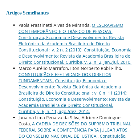
Artigos Semelhantes
Paola Frassinetti Alves de Miranda,
O ESCRAVISMO
CONTEMPORÂNEO E O TRÁFICO DE PESSOAS
,
Constituição, Economia e Desenvolvimento: Revista
Eletrônica da Academia Brasileira de Direito
Constitucional : v. 2 n. 2 (2010): Constituição, Economia
e Desenvolvimento: Revista da Academia Brasileira de
Direito Constitucional. Curitiba, v. 2, n. 2, jan./jul. 2010.
Marco Aurélio Marrafon, Ilton Norberto Robl Filho,
CONSTITUIÇÃO E EFETIVIDADE DOS DIREITOS
FUNDAMENTAIS
,
Constituição, Economia e
Desenvolvimento: Revista Eletrônica da Academia
Brasileira de Direito Constitucional : v. 6 n. 11 (2014):
Constituição, Economia e Desenvolvimento: Revista da
Academia Brasileira de Direito Constitucional.
Curitiba, v. 6, n. 11, ago./dez. 2014.
Janaína Lima Penalva da Silva, Adriene Domingues
Costa,
A CADEIA DE DECISÕES DO SUPREMO TRIBUNAL
FEDERAL SOBRE A COMPETÊNCIA PARA JULGAR ATOS
DO CONSELHO NACIONAL DE JUSTIÇA
,
Constituição,