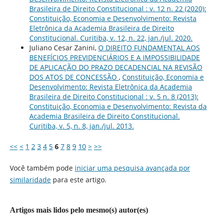
Brasileira de Direito Constitucional : v. 12 n. 22 (2020):
Constituição, Economia e Desenvolvimento: Revista
Eletrônica da Academia Brasileira de Direito
Constitucional. Curitiba, v. 12, n. 22, jan./jul. 2020.
Juliano Cesar Zanini,
O DIREITO FUNDAMENTAL AOS
BENEFÍCIOS PREVIDENCIÁRIOS E A IMPOSSIBILIDADE
DE APLICAÇÃO DO PRAZO DECADENCIAL NA REVISÃO
DOS ATOS DE CONCESSÃO
,
Constituição, Economia e
Desenvolvimento: Revista Eletrônica da Academia
Brasileira de Direito Constitucional : v. 5 n. 8 (2013):
Constituição, Economia e Desenvolvimento: Revista da
Academia Brasileira de Direito Constitucional.
Curitiba, v. 5, n. 8, jan./jul. 2013.
<<
<
1
2
3
4
5
6
7
8
9
10
>
>>
Você também pode
iniciar uma pesquisa avançada por
similaridade
para este artigo.
Artigos mais lidos pelo mesmo(s) autor(es)