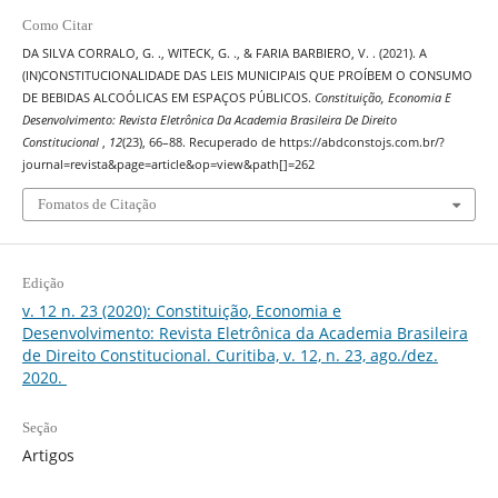
Como Citar
DA SILVA CORRALO, G. ., WITECK, G. ., & FARIA BARBIERO, V. . (2021). A
(IN)CONSTITUCIONALIDADE DAS LEIS MUNICIPAIS QUE PROÍBEM O CONSUMO
DE BEBIDAS ALCOÓLICAS EM ESPAÇOS PÚBLICOS.
Constituição, Economia E
Desenvolvimento: Revista Eletrônica Da Academia Brasileira De Direito
Constitucional
,
12
(23), 66–88. Recuperado de https://abdconstojs.com.br/?
journal=revista&page=article&op=view&path[]=262
Fomatos de Citação
Edição
v. 12 n. 23 (2020): Constituição, Economia e
Desenvolvimento: Revista Eletrônica da Academia Brasileira
de Direito Constitucional. Curitiba, v. 12, n. 23, ago./dez.
2020.
Seção
Artigos