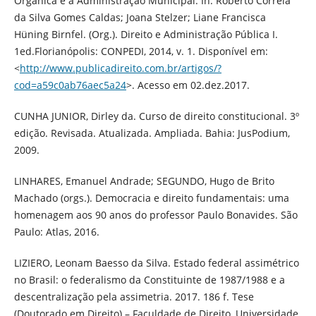
Orgânica e a Administração Municipal. In: Roberto Correia
da Silva Gomes Caldas; Joana Stelzer; Liane Francisca
Hüning Birnfel. (Org.). Direito e Administração Pública I.
1ed.Florianópolis: CONPEDI, 2014, v. 1. Disponível em:
<
http://www.publicadireito.com.br/artigos/?
cod=a59c0ab76aec5a24
>. Acesso em 02.dez.2017.
CUNHA JUNIOR, Dirley da. Curso de direito constitucional. 3º
edição. Revisada. Atualizada. Ampliada. Bahia: JusPodium,
2009.
LINHARES, Emanuel Andrade; SEGUNDO, Hugo de Brito
Machado (orgs.). Democracia e direito fundamentais: uma
homenagem aos 90 anos do professor Paulo Bonavides. São
Paulo: Atlas, 2016.
LIZIERO, Leonam Baesso da Silva. Estado federal assimétrico
no Brasil: o federalismo da Constituinte de 1987/1988 e a
descentralização pela assimetria. 2017. 186 f. Tese
(Doutorado em Direito) – Faculdade de Direito, Universidade