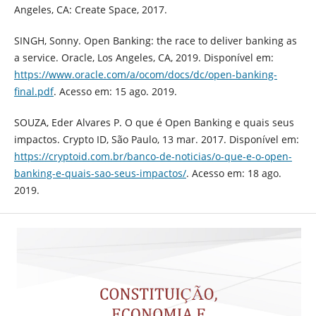
Angeles, CA: Create Space, 2017.
SINGH, Sonny. Open Banking: the race to deliver banking as
a service. Oracle, Los Angeles, CA, 2019. Disponível em:
https://www.oracle.com/a/ocom/docs/dc/open-banking-
final.pdf
. Acesso em: 15 ago. 2019.
SOUZA, Eder Alvares P. O que é Open Banking e quais seus
impactos. Crypto ID, São Paulo, 13 mar. 2017. Disponível em:
https://cryptoid.com.br/banco-de-noticias/o-que-e-o-open-
banking-e-quais-sao-seus-impactos/
. Acesso em: 18 ago.
2019.