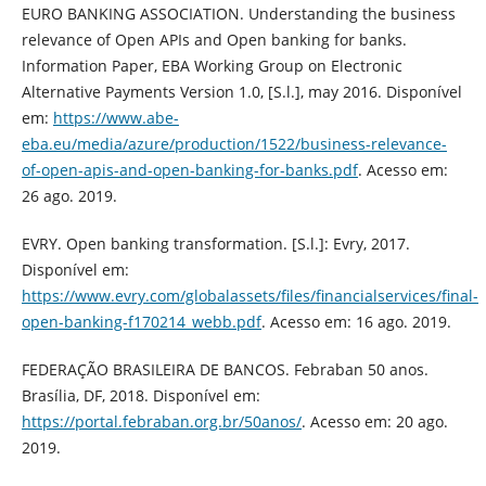
EURO BANKING ASSOCIATION. Understanding the business
relevance of Open APIs and Open banking for banks.
Information Paper, EBA Working Group on Electronic
Alternative Payments Version 1.0, [S.l.], may 2016. Disponível
em:
https://www.abe-
eba.eu/media/azure/production/1522/business-relevance-
of-open-apis-and-open-banking-for-banks.pdf
. Acesso em:
26 ago. 2019.
EVRY. Open banking transformation. [S.l.]: Evry, 2017.
Disponível em:
https://www.evry.com/globalassets/files/financialservices/final-
open-banking-f170214_webb.pdf
. Acesso em: 16 ago. 2019.
FEDERAÇÃO BRASILEIRA DE BANCOS. Febraban 50 anos.
Brasília, DF, 2018. Disponível em:
https://portal.febraban.org.br/50anos/
. Acesso em: 20 ago.
2019.