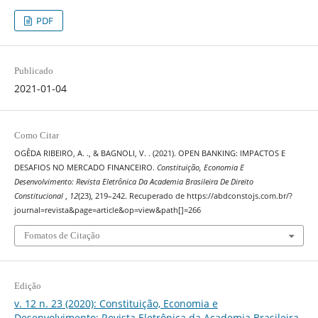
PDF
Publicado
2021-01-04
Como Citar
OGÊDA RIBEIRO, A. ., & BAGNOLI, V. . (2021). OPEN BANKING: IMPACTOS E
DESAFIOS NO MERCADO FINANCEIRO.
Constituição, Economia E
Desenvolvimento: Revista Eletrônica Da Academia Brasileira De Direito
Constitucional
,
12
(23), 219–242. Recuperado de https://abdconstojs.com.br/?
journal=revista&page=article&op=view&path[]=266
Fomatos de Citação
Edição
v. 12 n. 23 (2020): Constituição, Economia e
Desenvolvimento: Revista Eletrônica da Academia Brasileira