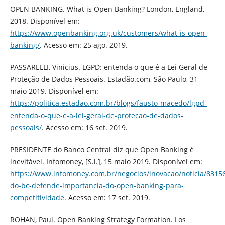
OPEN BANKING. What is Open Banking? London, England,
2018. Disponível em:
https://www.openbanking.org.uk/customers/what-is-open-
banking/
. Acesso em: 25 ago. 2019.
PASSARELLI, Vinicius. LGPD: entenda o que é a Lei Geral de
Proteção de Dados Pessoais. Estadão.com, São Paulo, 31
maio 2019. Disponível em:
https://politica.estadao.com.br/blogs/fausto-macedo/lgpd-
entenda-o-que-e-a-lei-geral-de-protecao-de-dados-
pessoais/
. Acesso em: 16 set. 2019.
PRESIDENTE do Banco Central diz que Open Banking é
inevitável. Infomoney, [S.l.], 15 maio 2019. Disponível em:
https://www.infomoney.com.br/negocios/inovacao/noticia/8315
do-bc-defende-importancia-do-open-banking-para-
competitividade
. Acesso em: 17 set. 2019.
ROHAN, Paul. Open Banking Strategy Formation. Los