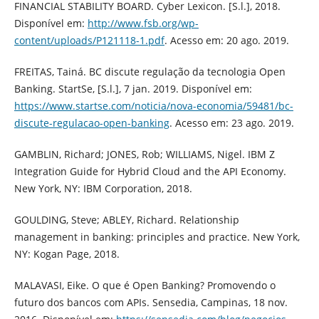
FINANCIAL STABILITY BOARD. Cyber Lexicon. [S.l.], 2018.
Disponível em:
http://www.fsb.org/wp-
content/uploads/P121118-1.pdf
. Acesso em: 20 ago. 2019.
FREITAS, Tainá. BC discute regulação da tecnologia Open
Banking. StartSe, [S.l.], 7 jan. 2019. Disponível em:
https://www.startse.com/noticia/nova-economia/59481/bc-
discute-regulacao-open-banking
. Acesso em: 23 ago. 2019.
GAMBLIN, Richard; JONES, Rob; WILLIAMS, Nigel. IBM Z
Integration Guide for Hybrid Cloud and the API Economy.
New York, NY: IBM Corporation, 2018.
GOULDING, Steve; ABLEY, Richard. Relationship
management in banking: principles and practice. New York,
NY: Kogan Page, 2018.
MALAVASI, Eike. O que é Open Banking? Promovendo o
futuro dos bancos com APIs. Sensedia, Campinas, 18 nov.