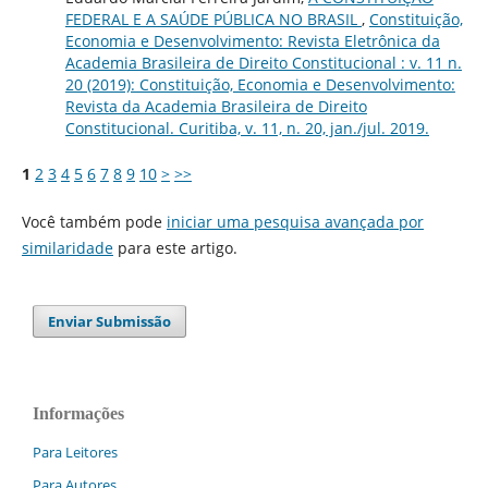
FEDERAL E A SAÚDE PÚBLICA NO BRASIL
,
Constituição,
Economia e Desenvolvimento: Revista Eletrônica da
Academia Brasileira de Direito Constitucional : v. 11 n.
20 (2019): Constituição, Economia e Desenvolvimento:
Revista da Academia Brasileira de Direito
Constitucional. Curitiba, v. 11, n. 20, jan./jul. 2019.
1
2
3
4
5
6
7
8
9
10
>
>>
Você também pode
iniciar uma pesquisa avançada por
similaridade
para este artigo.
Enviar Submissão
Informações
Para Leitores
Para Autores