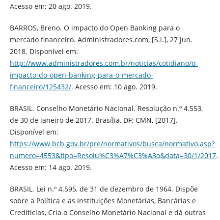
Acesso em: 20 ago. 2019.
BARROS, Breno. O impacto do Open Banking para o
mercado financeiro. Administradores.com, [S.l.], 27 jun.
2018. Disponível em:
http://www.administradores.com.br/noticias/cotidiano/o-
impacto-do-open-banking-para-o-mercado-
financeiro/125432/
. Acesso em: 10 ago. 2019.
BRASIL. Conselho Monetário Nacional. Resolução n.º 4.553,
de 30 de janeiro de 2017. Brasília, DF: CMN, [2017].
Disponível em:
https://www.bcb.gov.br/pre/normativos/busca/normativo.asp?
numero=4553&tipo=Resolu%C3%A7%C3%A3o&data=30/1/2017
.
Acesso em: 14 ago. 2019.
BRASIL. Lei n.º 4.595, de 31 de dezembro de 1964. Dispõe
sobre a Política e as Instituições Monetárias, Bancárias e
Creditícias, Cria o Conselho Monetário Nacional e dá outras