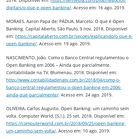
2016. Disponível em:
https://sensedia.com/blog/negocios-
digitais/o-que-e-open-banking/
. Acesso em: 16 ago. 2019.
MORAES, Aaron Papa de; PÁDUA, Marcelo. O que é Open
Banking. Capital Aberto, São Paulo, 9 nov. 2018. Disponível
em:
https://capitalaberto.com.br/secoes/explicando/o-que-e-
open-banking/
. Acesso em: 19 ago. 2019.
NASCIMENTO, João. Como o Banco Central regulamentou o
Open Banking em 2006 – Ainda que parcialmente.
Contabilidade na TV, Blumenau, 2018. Disponível em:
http://www.contabilidadenatv.com.br/2018/04/como-o-
banco-central-regulamentou-o-open-banking-em-2006-
ainda-que-parcialmente/
. Acesso em: 24 ago. 2019.
OLIVEIRA, Carlos Augusto. Open Banking: um caminho sem
volta. Computer World, [S.l.], 25 set. 2018. Disponível em:
https://computerworld.com.br/2018/09/25/open-banking-
um-caminho-sem-volta/
. Acesso em: 10 ago. 2019.