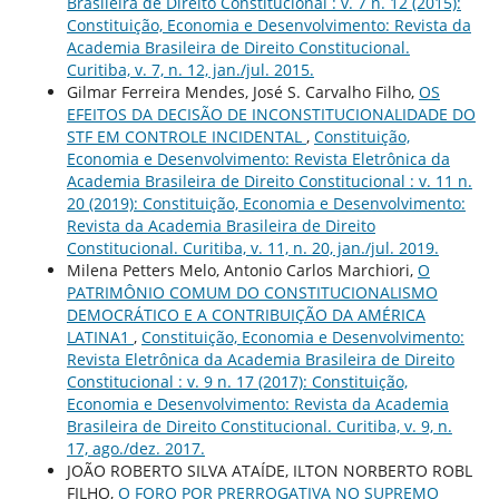
Brasileira de Direito Constitucional : v. 7 n. 12 (2015):
Constituição, Economia e Desenvolvimento: Revista da
Academia Brasileira de Direito Constitucional.
Curitiba, v. 7, n. 12, jan./jul. 2015.
Gilmar Ferreira Mendes, José S. Carvalho Filho,
OS
EFEITOS DA DECISÃO DE INCONSTITUCIONALIDADE DO
STF EM CONTROLE INCIDENTAL
,
Constituição,
Economia e Desenvolvimento: Revista Eletrônica da
Academia Brasileira de Direito Constitucional : v. 11 n.
20 (2019): Constituição, Economia e Desenvolvimento:
Revista da Academia Brasileira de Direito
Constitucional. Curitiba, v. 11, n. 20, jan./jul. 2019.
Milena Petters Melo, Antonio Carlos Marchiori,
O
PATRIMÔNIO COMUM DO CONSTITUCIONALISMO
DEMOCRÁTICO E A CONTRIBUIÇÃO DA AMÉRICA
LATINA1
,
Constituição, Economia e Desenvolvimento:
Revista Eletrônica da Academia Brasileira de Direito
Constitucional : v. 9 n. 17 (2017): Constituição,
Economia e Desenvolvimento: Revista da Academia
Brasileira de Direito Constitucional. Curitiba, v. 9, n.
17, ago./dez. 2017.
JOÃO ROBERTO SILVA ATAÍDE, ILTON NORBERTO ROBL
FILHO,
O FORO POR PRERROGATIVA NO SUPREMO