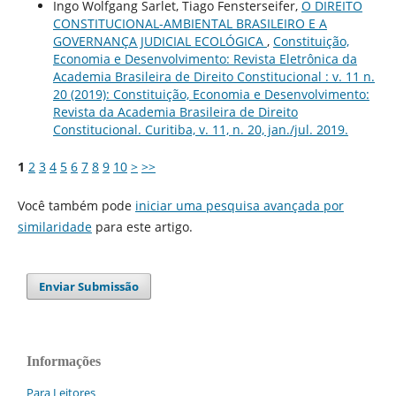
Ingo Wolfgang Sarlet, Tiago Fensterseifer,
O DIREITO
CONSTITUCIONAL-AMBIENTAL BRASILEIRO E A
GOVERNANÇA JUDICIAL ECOLÓGICA
,
Constituição,
Economia e Desenvolvimento: Revista Eletrônica da
Academia Brasileira de Direito Constitucional : v. 11 n.
20 (2019): Constituição, Economia e Desenvolvimento:
Revista da Academia Brasileira de Direito
Constitucional. Curitiba, v. 11, n. 20, jan./jul. 2019.
1
2
3
4
5
6
7
8
9
10
>
>>
Você também pode
iniciar uma pesquisa avançada por
similaridade
para este artigo.
Enviar Submissão
Informações
Para Leitores