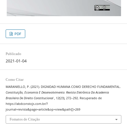
PDF
Publicado
2021-01-04
Como Citar
MARANIELLO, P. (2021). DIGNIDAD HUMANA COMO DERECHO FUNDAMENTAL.
Constituição, Economia E Desenvolvimento: Revista Eletrônica Da Academia
Brasileira De Direito Constitucional
,
12
(23), 272–292. Recuperado de
https://abdconstojs.com.br/?
journal=revista&page=article&op=view&path[]=269
Fomatos de Citação