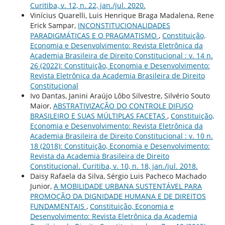
Curitiba, v. 12, n. 22, jan./jul. 2020.
Vinícius Quarelli, Luis Henrique Braga Madalena, Rene
Erick Sampar,
INCONSTITUCIONALIDADES
PARADIGMÁTICAS E O PRAGMATISMO
,
Constituição,
Economia e Desenvolvimento: Revista Eletrônica da
Academia Brasileira de Direito Constitucional : v. 14 n.
26 (2022): Constituição, Economia e Desenvolvimento:
Revista Eletrônica da Academia Brasileira de Direito
Constitucional
Ivo Dantas, Janini Araújo Lôbo Silvestre, Silvério Souto
Maior,
ABSTRATIVIZAÇÃO DO CONTROLE DIFUSO
BRASILEIRO E SUAS MÚLTIPLAS FACETAS
,
Constituição,
Economia e Desenvolvimento: Revista Eletrônica da
Academia Brasileira de Direito Constitucional : v. 10 n.
18 (2018): Constituição, Economia e Desenvolvimento:
Revista da Academia Brasileira de Direito
Constitucional. Curitiba, v. 10, n. 18, jan./jul. 2018.
Daisy Rafaela da Silva, Sérgio Luis Pacheco Machado
Junior,
A MOBILIDADE URBANA SUSTENTÁVEL PARA
PROMOÇÃO DA DIGNIDADE HUMANA E DE DIREITOS
FUNDAMENTAIS
,
Constituição, Economia e
Desenvolvimento: Revista Eletrônica da Academia