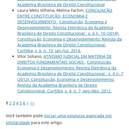
Academia Brasileira de Direito Constitucional
Laura Melo Vilhena, Melina Fachin,
CONCILIAÇÃO
ENTRE CONSTITUIÇÃO, ECONOMIA E
DESENVOLVIMENTO
,
Constituição, Economia e
Desenvolvimento: Revista Eletrônica da Academia
Brasileira de Direito Constitucional : v. 6 n. 10 (2014):
Constituição, Economia e Desenvolvimento: Revista da
Academia Brasileira de Direito Constitucional.
Curitiba, v. 6, n. 10, jan./jul. 2014.
Vitor Soliano,
ATIVISMO JUDICIAL EM MATÉRIA DE
DIREITOS FUNDAMENTAIS SOCIAIS
,
Constituição,
Economia e Desenvolvimento: Revista Eletrônica da
Academia Brasileira de Direito Constitucional : v. 4 n. 7
(2012): Constituição, Economia e Desenvolvimento:
Revista da Academia Brasileira de Direito
Constitucional. Curitiba, v. 4, n. 7, ago./dez. 2012.
1
2
3
4
5
6
>
>>
Você também pode
iniciar uma pesquisa avançada por
similaridade
para este artigo.