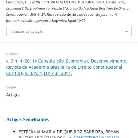
Luiz Streck, L. . (2020). CONTRA O NEOCONSTITUCIONALISMO.
Constituição,
Economia E Desenvolvimento: Revista Eletrônica Da Academia Brasileira De Direito
Constitucional
,
3
(4), 9–27. Recuperado de https://abdconstojs.com.br/?
journal=revista&page=article&op=view&path[]=27
Fomatos de Citação
Edição
v. 3 n. 4 (2011): Constituição, Economia e Desenvolvimento:
Revista da Academia Brasileira de Direito Constitucional.
Curitiba, v. 3, n. 4, jan./jul. 2011.
Seção
Artigos
Artigos Semelhantes
ESTEFÂNIA MARIA DE QUEIROZ BARBOZA, BRYAN
BUENO LECHENAKOSKI,
A CONSTITUIÇÃO COMO