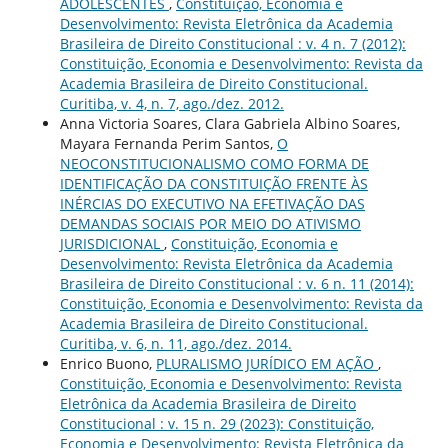
ADOLESCENTES
,
Constituição, Economia e
Desenvolvimento: Revista Eletrônica da Academia
Brasileira de Direito Constitucional : v. 4 n. 7 (2012):
Constituição, Economia e Desenvolvimento: Revista da
Academia Brasileira de Direito Constitucional.
Curitiba, v. 4, n. 7, ago./dez. 2012.
Anna Victoria Soares, Clara Gabriela Albino Soares,
Mayara Fernanda Perim Santos,
O
NEOCONSTITUCIONALISMO COMO FORMA DE
IDENTIFICAÇÃO DA CONSTITUIÇÃO FRENTE ÀS
INÉRCIAS DO EXECUTIVO NA EFETIVAÇÃO DAS
DEMANDAS SOCIAIS POR MEIO DO ATIVISMO
JURISDICIONAL
,
Constituição, Economia e
Desenvolvimento: Revista Eletrônica da Academia
Brasileira de Direito Constitucional : v. 6 n. 11 (2014):
Constituição, Economia e Desenvolvimento: Revista da
Academia Brasileira de Direito Constitucional.
Curitiba, v. 6, n. 11, ago./dez. 2014.
Enrico Buono,
PLURALISMO JURÍDICO EM AÇÃO
,
Constituição, Economia e Desenvolvimento: Revista
Eletrônica da Academia Brasileira de Direito
Constitucional : v. 15 n. 29 (2023): Constituição,
Economia e Desenvolvimento: Revista Eletrônica da