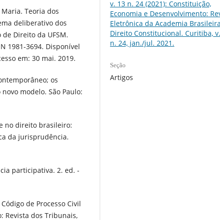
v. 13 n. 24 (2021): Constituição,
Maria. Teoria dos
Economia e Desenvolvimento: Rev
ema deliberativo dos
Eletrônica da Academia Brasileir
Direito Constitucional. Curitiba, v.
o de Direito da UFSM.
n. 24, jan./jul. 2021.
SSN 1981-3694. Disponível
cesso em: 30 mai. 2019.
Seção
Artigos
 contemporâneo; os
o novo modelo. São Paulo:
 no direito brasileiro:
ica da jurisprudência.
a participativa. 2. ed. -
 Código de Processo Civil
: Revista dos Tribunais,