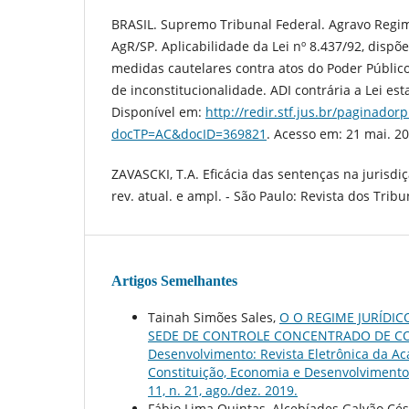
BRASIL. Supremo Tribunal Federal. Agravo Regim
AgR/SP. Aplicabilidade da Lei nº 8.437/92, dispõ
medidas cautelares contra atos do Poder Públic
de inconstitucionalidade. ADI contrária a Lei est
Disponível em:
http://redir.stf.jus.br/paginador
docTP=AC&docID=369821
. Acesso em: 21 mai. 20
ZAVASCKI, T.A. Eficácia das sentenças na jurisdiç
rev. atual. e ampl. - São Paulo: Revista dos Tribu
Artigos Semelhantes
Tainah Simões Sales,
O O REGIME JURÍDIC
SEDE DE CONTROLE CONCENTRADO DE CO
Desenvolvimento: Revista Eletrônica da Acad
Constituição, Economia e Desenvolvimento: 
11, n. 21, ago./dez. 2019.
Fábio Lima Quintas, Alcebíades Galvão Cés