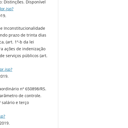
o: Distinções. Disponível
or.jsp?
019.
e Inconstitucionalidade
ndo prazo de trinta dias
 (art. 1º-b da lei
ara ações de indenização
e serviços públicos (art.
or.jsp?
2019.
aordinário nº 650898/RS.
Parâmetro de controle.
salário e terço
sp?
 2019.