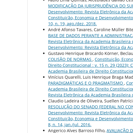
MODIFICAÇÃO DA JURISPRUDÊNCIA DO S
Desenvolvimento: Revista Eletrônica da Acad
Constituição, Economia e Desenvolvimento: 
10, n. 19, ago./dez. 2018.
André Afonso Tavares, Caroline Müller Bite
BASE DE DADOS PERANTE A ADMINISTRAÇ
Revista Eletrônica da Academia Brasileira d
Desenvolvimento: Revista Eletrônica da Aca
Gustavo Henrique Brocardo Körner, Beclaute
COLISÃO DE NORMAS
,
Constituição, Econ
Direito Constitucional : v. 15 n. 29 (2023)
Academia Brasileira de Direito Constitucio
Vinícius Quarelli, Luis Henrique Braga Ma
PARADIGMÁTICAS E O PRAGMATISMO
,
Con
Academia Brasileira de Direito Constitucio
Revista Eletrônica da Academia Brasileira 
Claudio Ladeira de Oliveira, Suellen Patrí
RESOLUÇÃO DO SENADO FEDERAL NO CO
Desenvolvimento: Revista Eletrônica da Acad
Constituição, Economia e Desenvolvimento: 
8, n. 14, jan./jul. 2016.
Angerico Alves Barroso Filho,
AVALIAÇÃO 