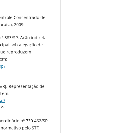
ontrole Concentrado de
araiva, 2009.
° 383/SP. Ação indireta
cipal sob alegação de
s que reproduzem
 em:
sp?
5/RJ. Representação de
l em:
sp?
19
ordinário nº 730.462/SP.
 normativo pelo STF,