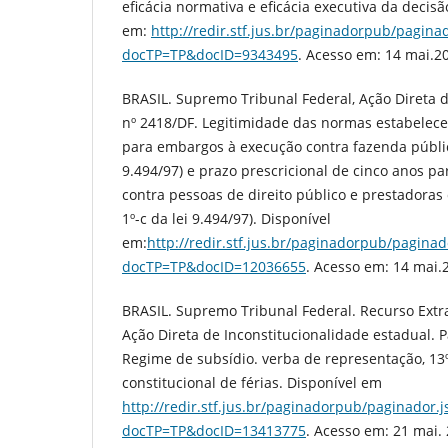
eficácia normativa e eficácia executiva da decisã
em:
http://redir.stf.jus.br/paginadorpub/paginad
docTP=TP&docID=9343495
. Acesso em: 14 mai.2
BRASIL. Supremo Tribunal Federal, Ação Direta d
nº 2418/DF. Legitimidade das normas estabelece
para embargos à execução contra fazenda pública,
9.494/97) e prazo prescricional de cinco anos p
contra pessoas de direito público e prestadoras d
1º-c da lei 9.494/97). Disponível
em:
http://redir.stf.jus.br/paginadorpub/paginad
docTP=TP&docID=12036655
. Acesso em: 14 mai.
BRASIL. Supremo Tribunal Federal. Recurso Extr
Ação Direta de Inconstitucionalidade estadual. 
Regime de subsídio. verba de representação, 13º 
constitucional de férias. Disponível em
http://redir.stf.jus.br/paginadorpub/paginador.j
docTP=TP&docID=13413775
. Acesso em: 21 mai.