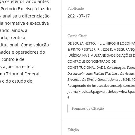
ga os efeitos vinculantes
retório Excelso, à luz do
Publicado
, analisa a diferenciação
2021-07-17
cia normativa e executiva
ando, ainda, a
Como Citar
ada, frente à
DE SOUZA NETTO, J. L. ., HIROSHI LOCOHAM
titucional. Como solução
& PINTO FEISTLER, R. . (2021). A SEGURANÇ
onados e operadores do
JURÍDICA NA SIMULTANEIDADE DE AÇÕES 
 controle de
CONTROLE CONCENTRADO DE
s ações na esfera
CONSTITUCIONALIDADE.
Constituição, Econ
mo Tribunal Federal.
Desenvolvimento: Revista Eletrônica Da Acade
Brasileira De Direito Constitucional
,
13
(24), 1
a e do estudo de
Recuperado de https://abdconstojs.com.br
journal=revista&page=article&op=view&pat
6
Fomatos de Citação
Edição