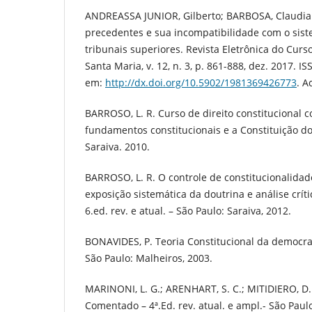
ANDREASSA JUNIOR, Gilberto; BARBOSA, Claudia 
precedentes e sua incompatibilidade com o sist
tribunais superiores. Revista Eletrônica do Curs
Santa Maria, v. 12, n. 3, p. 861-888, dez. 2017. I
em:
http://dx.doi.org/10.5902/1981369426773
. A
BARROSO, L. R. Curso de direito constitucional
fundamentos constitucionais e a Constituição d
Saraiva. 2010.
BARROSO, L. R. O controle de constitucionalidade
exposição sistemática da doutrina e análise crít
6.ed. rev. e atual. – São Paulo: Saraiva, 2012.
BONAVIDES, P. Teoria Constitucional da democraci
São Paulo: Malheiros, 2003.
MARINONI, L. G.; ARENHART, S. C.; MITIDIERO, D.
Comentado – 4ª.Ed. rev. atual. e ampl.- São Paulo