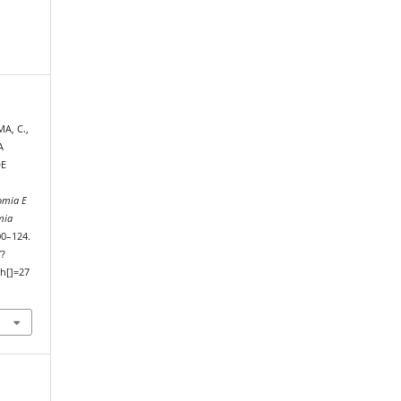
A, C.,
A
DE
omia E
mia
00–124.
/?
h[]=27