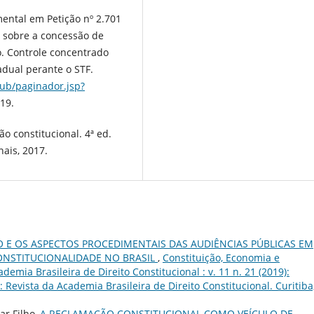
ental em Petição nº 2.701
e sobre a concessão de
o. Controle concentrado
adual perante o STF.
pub/paginador.jsp?
19.
ão constitucional. 4ª ed.
nais, 2017.
O E OS ASPECTOS PROCEDIMENTAIS DAS AUDIÊNCIAS PÚBLICAS EM
NSTITUCIONALIDADE NO BRASIL
,
Constituição, Economia e
emia Brasileira de Direito Constitucional : v. 11 n. 21 (2019):
Revista da Academia Brasileira de Direito Constitucional. Curitiba,
ar Filho,
A RECLAMAÇÃO CONSTITUCIONAL COMO VEÍCULO DE