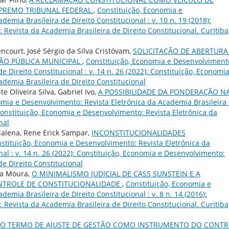
UPREMO TRIBUNAL FEDERAL
,
Constituição, Economia e
emia Brasileira de Direito Constitucional : v. 10 n. 19 (2018):
Revista da Academia Brasileira de Direito Constitucional. Curitiba,
ncourt, José Sérgio da Silva Cristóvam,
SOLICITAÇÃO DE ABERTURA
ÃO PÚBLICA MUNICIPAL
,
Constituição, Economia e Desenvolviment
e Direito Constitucional : v. 14 n. 26 (2022): Constituição, Economia
demia Brasileira de Direito Constitucional
 Oliveira Silva, Gabriel Ivo,
A POSSIBILIDADE DA PONDERAÇÃO N
omia e Desenvolvimento: Revista Eletrônica da Academia Brasileira
: Constituição, Economia e Desenvolvimento: Revista Eletrônica da
nal
dalena, Rene Erick Sampar,
INCONSTITUCIONALIDADES
stituição, Economia e Desenvolvimento: Revista Eletrônica da
nal : v. 14 n. 26 (2022): Constituição, Economia e Desenvolvimento:
de Direito Constitucional
cia Moura,
O MINIMALISMO JUDICIAL DE CASS SUNSTEIN E A
NTROLE DE CONSTITUCIONALIDADE
,
Constituição, Economia e
emia Brasileira de Direito Constitucional : v. 8 n. 14 (2016):
Revista da Academia Brasileira de Direito Constitucional. Curitiba,
DO TERMO DE AJUSTE DE GESTÃO COMO INSTRUMENTO DO CONTR