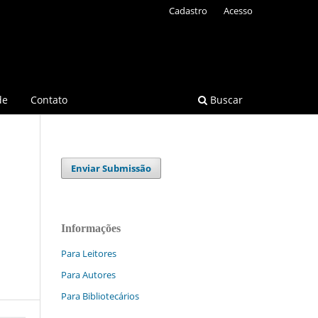
Cadastro
Acesso
de
Contato
Buscar
Enviar Submissão
Informações
Para Leitores
Para Autores
Para Bibliotecários