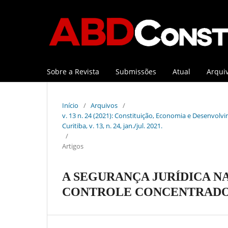
Sobre a Revista
Submissões
Atual
Arqui
Início
/
Arquivos
/
v. 13 n. 24 (2021): Constituição, Economia e Desenvolvi
Curitiba, v. 13, n. 24, jan./jul. 2021.
/
Artigos
A SEGURANÇA JURÍDICA N
CONTROLE CONCENTRADO