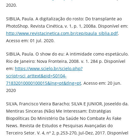
2020.
SIBILIA, Paula. A digitalização do rosto: Do transplante ao
PhotoShop. Revista Cinética, v. 1, p. 1, 2008a. Disponível em:
http://www.revistacinetica.com.br/cep/paula_siblia.pdf
.
Acesso em: 01 jul. 2020.
SIBILIA, Paula. O show do eu: A intimidade como espetáculo.
Rio de Janeiro: Nova Fronteira, 2008. v. 1. 284 p. Disponível
em:
https://www.scielo.br/scielo.php?
script=sci_arttext&pid=S0104-
71832010000100015&lng=pt&tlng=pt
. Acesso em: 20 jun.
2020
SILVA, Francisco Vieira Baracho; SILVA E JUNIOR, Joseeldo da.
Mentiras Sinceras (Não) Me Interessam: Estratégias
Biopolíticas Do Ministério Da Saúde No Combate Às Fake
News. Revista de Estudos e Pesquisas Avançadas do
Terceiro Setor. V. 4, nº 2, p.253-270, Jul-Dez, 2017. Disponível