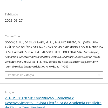
Publicado
2025-06-27
Como Citar
GODOY, S. M. ., DA SILVA ZAGO, M. R. ., & MUNIZ FUZETO, M. . (2025). UMA
ANÁLISE BIOPOLÍTICA DAS FAKE NEWS COMO CAUSADORAS DO AUMENTO DA
DESIGUALDADE SOCIAL EM UMA SOCIEDADE BIOCAPITALISTA .
Constituição,
Economia E Desenvolvimento: Revista Eletrônica Da Academia Brasileira De Direito
Constitucional
,
16
(30), 86–113. Recuperado de https://abdconstojs.com.br/?
journal=revista&page=article&op=view&path[]=282
Fomatos de Citação
Edição
v. 16 n. 30 (2024): Constituição, Economia e
Desenvolvimento: Revista Eletrônica da Academia Brasileira
de Direito Constitucional