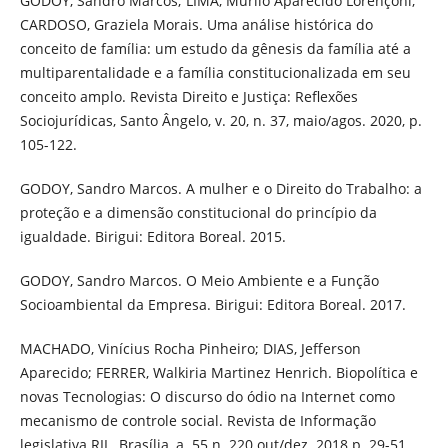
GODOY, Sandro Marcos; LIMA, Murilo Aparecido Lorençoni;
CARDOSO, Graziela Morais. Uma análise histórica do
conceito de família: um estudo da gênesis da família até a
multiparentalidade e a família constitucionalizada em seu
conceito amplo. Revista Direito e Justiça: Reflexões
Sociojurídicas, Santo Ângelo, v. 20, n. 37, maio/agos. 2020, p.
105-122.
GODOY, Sandro Marcos. A mulher e o Direito do Trabalho: a
proteção e a dimensão constitucional do princípio da
igualdade. Birigui: Editora Boreal. 2015.
GODOY, Sandro Marcos. O Meio Ambiente e a Função
Socioambiental da Empresa. Birigui: Editora Boreal. 2017.
MACHADO, Vinícius Rocha Pinheiro; DIAS, Jefferson
Aparecido; FERRER, Walkiria Martinez Henrich. Biopolítica e
novas Tecnologias: O discurso do ódio na Internet como
mecanismo de controle social. Revista de Informação
legislativa RIL. Brasília, a. 55 n. 220 out/dez. 2018 p. 29-51.