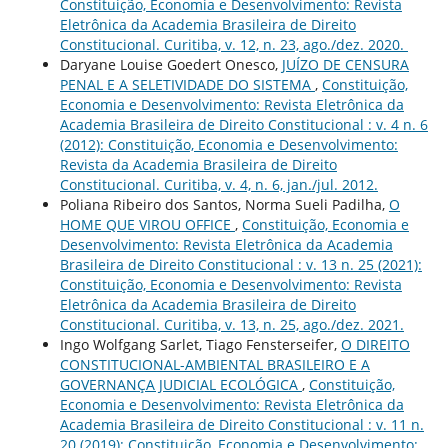
Constituição, Economia e Desenvolvimento: Revista
Eletrônica da Academia Brasileira de Direito
Constitucional. Curitiba, v. 12, n. 23, ago./dez. 2020.
Daryane Louise Goedert Onesco,
JUÍZO DE CENSURA
PENAL E A SELETIVIDADE DO SISTEMA
,
Constituição,
Economia e Desenvolvimento: Revista Eletrônica da
Academia Brasileira de Direito Constitucional : v. 4 n. 6
(2012): Constituição, Economia e Desenvolvimento:
Revista da Academia Brasileira de Direito
Constitucional. Curitiba, v. 4, n. 6, jan./jul. 2012.
Poliana Ribeiro dos Santos, Norma Sueli Padilha,
O
HOME QUE VIROU OFFICE
,
Constituição, Economia e
Desenvolvimento: Revista Eletrônica da Academia
Brasileira de Direito Constitucional : v. 13 n. 25 (2021):
Constituição, Economia e Desenvolvimento: Revista
Eletrônica da Academia Brasileira de Direito
Constitucional. Curitiba, v. 13, n. 25, ago./dez. 2021.
Ingo Wolfgang Sarlet, Tiago Fensterseifer,
O DIREITO
CONSTITUCIONAL-AMBIENTAL BRASILEIRO E A
GOVERNANÇA JUDICIAL ECOLÓGICA
,
Constituição,
Economia e Desenvolvimento: Revista Eletrônica da
Academia Brasileira de Direito Constitucional : v. 11 n.
20 (2019): Constituição, Economia e Desenvolvimento: