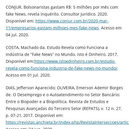
CONJUR. Bolsonaristas gastam R$: 5 milhões por mês com
fake News, revela inquérito. Consultor Jurídico. 2020.
Disponível em:
https://www.conjur.com.br/2020-mar-
11/empresarios-gastam-milhoes-mes-fake-news
. Acesso em
04 jul. 2020.
COSTA, Machado da. Estudo Revela como Funciona a
Indústria de “Fake News” no Mundo. Isto é Dinheiro. 2017.
Disponível em:
https://www.istoedinheiro.com.br/estudo-
revela-como-funciona-industria-de-fake-news-no-mundo/
.
Acesso em 01 jul. 2020.
DIAS, Jefferson Aparecido; OLIVEIRA, Emerson Ademir Borges
de. O Desemprego e o Autoatendimento no Setor Bancário:
Entre o Biopoder e a Biopolítica. Revista de Estudos e
Pesquisas Avançadas do Terceiro Setor (REPATS), v. 12 n. 27,
p. 07-21, 2017. Disponível em:
https://revistas.anchieta.br/index.php/RevistaInterseccoes/arti