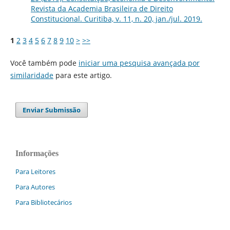
Revista da Academia Brasileira de Direito
Constitucional. Curitiba, v. 11, n. 20, jan./jul. 2019.
1
2
3
4
5
6
7
8
9
10
>
>>
Você também pode
iniciar uma pesquisa avançada por
similaridade
para este artigo.
Enviar Submissão
Informações
Para Leitores
Para Autores
Para Bibliotecários