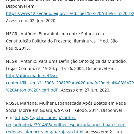
Disponível em:
https://www12.senado.leg.br/ril/edicoes/55/220/ril_v55_n220_p
Acesso em: 02. Jun. 2020.
NEGRI, Antônio. Biocapitalismo entre Spinoza e a
Constituição Política do Presente. Iluminuras, 1ª ed. São
Paulo, 2015.
NEGRI, Antonio. Para uma Definição Ontológica da Multidão.
Lugar Comum, nº. 19-20, p. 15-26, 2004. Disponível em:
http://uninomade.net/wp-
content/files_mf/113003120823Para%20uma%20defini%C3%
%20Antonio%20Negri.pdf
. Acesso em: 27 jun. 2020.
ROSSI, Mariane. Mulher Espanascada Após Boatos em Rede
Social Morre em Guarujá, SP. G1 – Globo. 2014. Disponível
em:
http://g1.globo.com/sp/santos-
regiao/noticia/2014/05/mulher-espancada-apos-boatos-em-
rede-social-morre-em-guaruja-sp.html
. Acesso em: 21 jun.