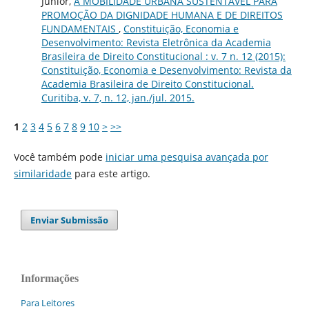
Junior,
A MOBILIDADE URBANA SUSTENTÁVEL PARA
PROMOÇÃO DA DIGNIDADE HUMANA E DE DIREITOS
FUNDAMENTAIS
,
Constituição, Economia e
Desenvolvimento: Revista Eletrônica da Academia
Brasileira de Direito Constitucional : v. 7 n. 12 (2015):
Constituição, Economia e Desenvolvimento: Revista da
Academia Brasileira de Direito Constitucional.
Curitiba, v. 7, n. 12, jan./jul. 2015.
1
2
3
4
5
6
7
8
9
10
>
>>
Você também pode
iniciar uma pesquisa avançada por
similaridade
para este artigo.
Enviar Submissão
Informações
Para Leitores