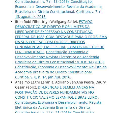
Constitucional : v. 7 n. 13 (2015): Constituição,
Economia e Desenvolvimento: Revista da Academia
Brasileira de Direito Constitucional. Curitiba, v. 7, n.
13, ago./dez. 2015.
Ilton Robl Filho, Ingo Wolfgang Sarlet,
ESTADO
DEMOCRÁTICO DE DIREITO E OS LIMITES DA
LIBERDADE DE EXPRESSÃO NA CONSTITUIÇÃO
FEDERAL DE 1988, COM DESTAQUE PARA O PROBLEMA
DA SUA COLISÃO COM OUTROS DIREITOS
FUNDAMENTAIS, EM ESPECIAL, COM OS DIREITOS DE
PERSONALIDADE
,
Constituição, Economia e
Desenvolvimento: Revista Eletrônica da Academia
Brasileira de Direito Constitucional : v. 8 n. 14 (2016):
Constituição, Economia e Desenvolvimento: Revista da
Academia Brasileira de Direito Constitucional.
Curitiba, v. 8, n. 14, jan./jul. 2016.
Anselmo Laghi Laranja, Adriano San’Ana Pedra, Daury
Cesar Fabriz,
DIFERENÇAS E SEMELHANÇAS NA
POSITIVAÇÃO DE DEVERES FUNDAMENTAIS NO
CONSTITUCIONALISMO ESPANHOL E BRASILEIRO
,
Constituição, Economia e Desenvolvimento: Revista
Eletrônica da Academia Brasileira de Direito
Constitucional : v. 11 n. 21 (2019): Constituição,