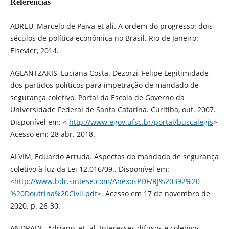
Referências
ABREU, Marcelo de Paiva et ali. A ordem do progresso: dois
séculos de política econômica no Brasil. Rio de Janeiro:
Elsevier, 2014.
AGLANTZAKIS, Luciana Costa. Dezorzi, Felipe Legitimidade
dos partidos políticos para impetração de mandado de
segurança coletivo. Portal da Escola de Governo da
Universidade Federal de Santa Catarina. Curitiba, out. 2007.
Disponível em: <
http://www.egov.ufsc.br/portal/buscalegis
>
Acesso em: 28 abr. 2018.
ALVIM, Eduardo Arruda. Aspectos do mandado de segurança
coletivo à luz da Lei 12.016/09.. Disponível em:
<
http://www.bdr.sintese.com/AnexosPDF/RJ%20392%20-
%20Doutrina%20Civil.pdf
>. Acesso em 17 de novembro de
2020. p. 26-30.
ANDRADE, Adriano. et. al. Interesses difusos e coletivos