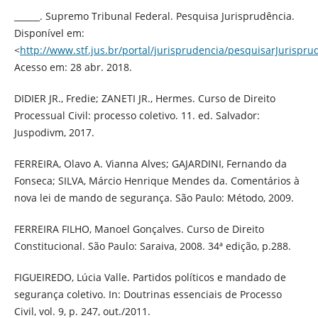
______. Supremo Tribunal Federal. Pesquisa Jurisprudência.
Disponível em:
<
http://www.stf.jus.br/portal/jurisprudencia/pesquisarJurispru
Acesso em: 28 abr. 2018.
DIDIER JR., Fredie; ZANETI JR., Hermes. Curso de Direito
Processual Civil: processo coletivo. 11. ed. Salvador:
Juspodivm, 2017.
FERREIRA, Olavo A. Vianna Alves; GAJARDINI, Fernando da
Fonseca; SILVA, Márcio Henrique Mendes da. Comentários à
nova lei de mando de segurança. São Paulo: Método, 2009.
FERREIRA FILHO, Manoel Gonçalves. Curso de Direito
Constitucional. São Paulo: Saraiva, 2008. 34ª edição, p.288.
FIGUEIREDO, Lúcia Valle. Partidos políticos e mandado de
segurança coletivo. In: Doutrinas essenciais de Processo
Civil, vol. 9, p. 247, out./2011.