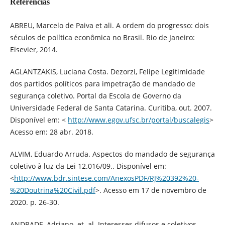
Referências
ABREU, Marcelo de Paiva et ali. A ordem do progresso: dois
séculos de política econômica no Brasil. Rio de Janeiro:
Elsevier, 2014.
AGLANTZAKIS, Luciana Costa. Dezorzi, Felipe Legitimidade
dos partidos políticos para impetração de mandado de
segurança coletivo. Portal da Escola de Governo da
Universidade Federal de Santa Catarina. Curitiba, out. 2007.
Disponível em: <
http://www.egov.ufsc.br/portal/buscalegis
>
Acesso em: 28 abr. 2018.
ALVIM, Eduardo Arruda. Aspectos do mandado de segurança
coletivo à luz da Lei 12.016/09.. Disponível em:
<
http://www.bdr.sintese.com/AnexosPDF/RJ%20392%20-
%20Doutrina%20Civil.pdf
>. Acesso em 17 de novembro de
2020. p. 26-30.
ANDRADE, Adriano. et. al. Interesses difusos e coletivos