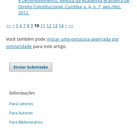
e Desenvolvimento: Revista da Academia Brasileira de
Direito Constitucional. Curitiba, v. 4, n. 7, ago./dez.
2012.
<<
<
5
6
7
8
9
10
11
12
13
14
>
>>
Você também pode
iniciar uma pesquisa avançada por
similaridade
para este artigo.
Enviar Submissão
Informações
Para Leitores
Para Autores
Para Bibliotecários