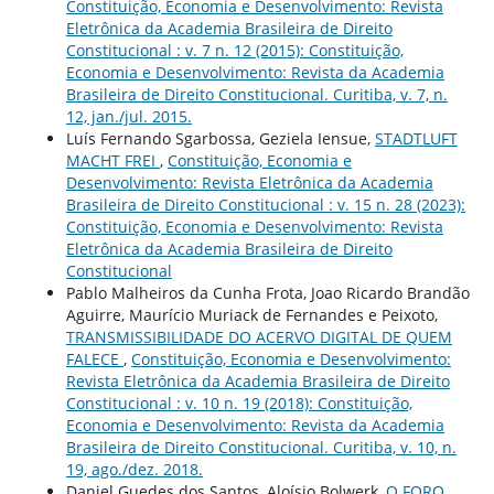
Constituição, Economia e Desenvolvimento: Revista
Eletrônica da Academia Brasileira de Direito
Constitucional : v. 7 n. 12 (2015): Constituição,
Economia e Desenvolvimento: Revista da Academia
Brasileira de Direito Constitucional. Curitiba, v. 7, n.
12, jan./jul. 2015.
Luís Fernando Sgarbossa, Geziela Iensue,
STADTLUFT
MACHT FREI
,
Constituição, Economia e
Desenvolvimento: Revista Eletrônica da Academia
Brasileira de Direito Constitucional : v. 15 n. 28 (2023):
Constituição, Economia e Desenvolvimento: Revista
Eletrônica da Academia Brasileira de Direito
Constitucional
Pablo Malheiros da Cunha Frota, Joao Ricardo Brandão
Aguirre, Maurício Muriack de Fernandes e Peixoto,
TRANSMISSIBILIDADE DO ACERVO DIGITAL DE QUEM
FALECE
,
Constituição, Economia e Desenvolvimento:
Revista Eletrônica da Academia Brasileira de Direito
Constitucional : v. 10 n. 19 (2018): Constituição,
Economia e Desenvolvimento: Revista da Academia
Brasileira de Direito Constitucional. Curitiba, v. 10, n.
19, ago./dez. 2018.
Daniel Guedes dos Santos, Aloísio Bolwerk,
O FORO