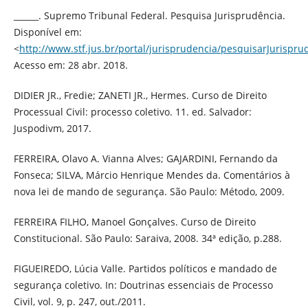
______. Supremo Tribunal Federal. Pesquisa Jurisprudência.
Disponível em:
<
http://www.stf.jus.br/portal/jurisprudencia/pesquisarJurispru
Acesso em: 28 abr. 2018.
DIDIER JR., Fredie; ZANETI JR., Hermes. Curso de Direito
Processual Civil: processo coletivo. 11. ed. Salvador:
Juspodivm, 2017.
FERREIRA, Olavo A. Vianna Alves; GAJARDINI, Fernando da
Fonseca; SILVA, Márcio Henrique Mendes da. Comentários à
nova lei de mando de segurança. São Paulo: Método, 2009.
FERREIRA FILHO, Manoel Gonçalves. Curso de Direito
Constitucional. São Paulo: Saraiva, 2008. 34ª edição, p.288.
FIGUEIREDO, Lúcia Valle. Partidos políticos e mandado de
segurança coletivo. In: Doutrinas essenciais de Processo
Civil, vol. 9, p. 247, out./2011.