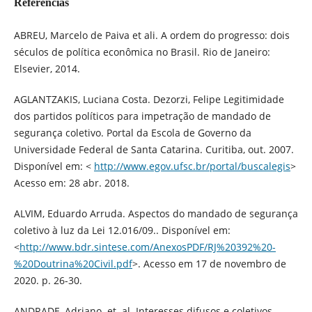
Referências
ABREU, Marcelo de Paiva et ali. A ordem do progresso: dois
séculos de política econômica no Brasil. Rio de Janeiro:
Elsevier, 2014.
AGLANTZAKIS, Luciana Costa. Dezorzi, Felipe Legitimidade
dos partidos políticos para impetração de mandado de
segurança coletivo. Portal da Escola de Governo da
Universidade Federal de Santa Catarina. Curitiba, out. 2007.
Disponível em: <
http://www.egov.ufsc.br/portal/buscalegis
>
Acesso em: 28 abr. 2018.
ALVIM, Eduardo Arruda. Aspectos do mandado de segurança
coletivo à luz da Lei 12.016/09.. Disponível em:
<
http://www.bdr.sintese.com/AnexosPDF/RJ%20392%20-
%20Doutrina%20Civil.pdf
>. Acesso em 17 de novembro de
2020. p. 26-30.
ANDRADE, Adriano. et. al. Interesses difusos e coletivos