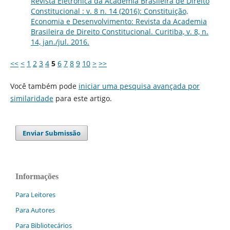
Revista Eletrônica da Academia Brasileira de Direito
Constitucional : v. 8 n. 14 (2016): Constituição,
Economia e Desenvolvimento: Revista da Academia
Brasileira de Direito Constitucional. Curitiba, v. 8, n.
14, jan./jul. 2016.
<<
<
1
2
3
4
5
6
7
8
9
10
>
>>
Você também pode
iniciar uma pesquisa avançada por
similaridade
para este artigo.
Enviar Submissão
Informações
Para Leitores
Para Autores
Para Bibliotecários