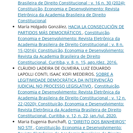
Brasileira de Direito Constitucional : v. 16 n. 30 (2024):
Constituição, Economia e Desenvolvimento: Revista
Eletrônica da Academia Brasileira de Direito
Constitucional
María Holgado González,
HACIA LA CONSECUCIÓN DE
PARTIDOS MÁS DEMOCRÁTICOS
,
Constituição,
Economia e Desenvolvimento: Revista Eletrônica da
Academia Brasileira de Direito Constitucional : v. 8 n.
15 (2016): Constituição, Economia e Desenvolvimento:
Revista da Academia Brasileira de Direito
Constitucional. Curitiba, v. 8, n. 15, ago./dez. 2016.
CLÁUDIO LADEIRA DE OLIVEIRA, LUIZ EDUARDO
LAPOLLI CONTI, ISAAC KOFI MEDEIROS,
SOBRE A
LEGITIMIDADE DEMOCRÁTICA DA INTERVENÇÃO
JUDICIAL NO PROCESSO LEGISLATIVO
,
Constituição,
Economia e Desenvolvimento: Revista Eletrônica da
Academia Brasileira de Direito Constitucional : v. 12 n.
22 (2020): Constituição, Economia e Desenvolvimento:
Revista Eletrônica da Academia Brasileira de Direito
Constitucional. Curitiba, v. 12, n. 22, jan./jul. 2020.
Maria Eugenia Bunchaft,
O “DIREITO DOS BANHEIROS”
NO STF
,
Constituição, Economia e Desenvolvimento: