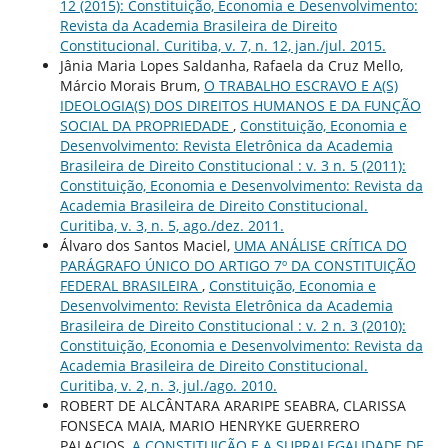
12 (2015): Constituição, Economia e Desenvolvimento:
Revista da Academia Brasileira de Direito
Constitucional. Curitiba, v. 7, n. 12, jan./jul. 2015.
Jânia Maria Lopes Saldanha, Rafaela da Cruz Mello,
Márcio Morais Brum,
O TRABALHO ESCRAVO E A(S)
IDEOLOGIA(S) DOS DIREITOS HUMANOS E DA FUNÇÃO
SOCIAL DA PROPRIEDADE
,
Constituição, Economia e
Desenvolvimento: Revista Eletrônica da Academia
Brasileira de Direito Constitucional : v. 3 n. 5 (2011):
Constituição, Economia e Desenvolvimento: Revista da
Academia Brasileira de Direito Constitucional.
Curitiba, v. 3, n. 5, ago./dez. 2011.
Álvaro dos Santos Maciel,
UMA ANÁLISE CRÍTICA DO
PARÁGRAFO ÚNICO DO ARTIGO 7º DA CONSTITUIÇÃO
FEDERAL BRASILEIRA
,
Constituição, Economia e
Desenvolvimento: Revista Eletrônica da Academia
Brasileira de Direito Constitucional : v. 2 n. 3 (2010):
Constituição, Economia e Desenvolvimento: Revista da
Academia Brasileira de Direito Constitucional.
Curitiba, v. 2, n. 3, jul./ago. 2010.
ROBERT DE ALCÂNTARA ARARIPE SEABRA, CLARISSA
FONSECA MAIA, MARIO HENRYKE GUERRERO
PALACIOS,
A CONSTITUIÇÃO E A SUPRALEGALIDADE DE