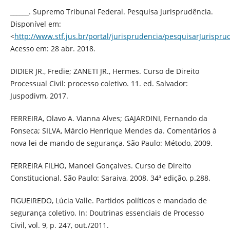
______. Supremo Tribunal Federal. Pesquisa Jurisprudência.
Disponível em:
<
http://www.stf.jus.br/portal/jurisprudencia/pesquisarJurispru
Acesso em: 28 abr. 2018.
DIDIER JR., Fredie; ZANETI JR., Hermes. Curso de Direito
Processual Civil: processo coletivo. 11. ed. Salvador:
Juspodivm, 2017.
FERREIRA, Olavo A. Vianna Alves; GAJARDINI, Fernando da
Fonseca; SILVA, Márcio Henrique Mendes da. Comentários à
nova lei de mando de segurança. São Paulo: Método, 2009.
FERREIRA FILHO, Manoel Gonçalves. Curso de Direito
Constitucional. São Paulo: Saraiva, 2008. 34ª edição, p.288.
FIGUEIREDO, Lúcia Valle. Partidos políticos e mandado de
segurança coletivo. In: Doutrinas essenciais de Processo
Civil, vol. 9, p. 247, out./2011.