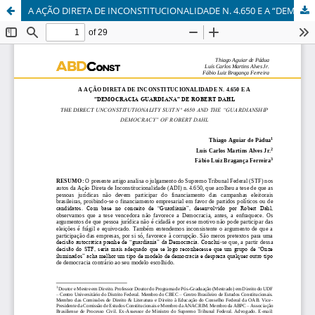
A AÇÃO DIRETA DE INCONSTITUCIONALIDADE N. 4.650 E A “DEMOCRACIA GUARDIANA” DE ROBERT DAHL