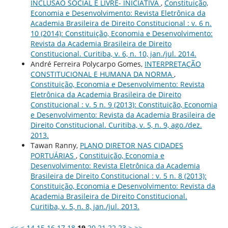
INCLUSÃO SOCIAL E LIVRE- INICIATIVA
,
Constituição,
Economia e Desenvolvimento: Revista Eletrônica da
Academia Brasileira de Direito Constitucional : v. 6 n.
10 (2014): Constituição, Economia e Desenvolvimento:
Revista da Academia Brasileira de Direito
Constitucional. Curitiba, v. 6, n. 10, jan./jul. 2014.
André Ferreira Polycarpo Gomes,
INTERPRETAÇÃO
CONSTITUCIONAL E HUMANA DA NORMA
,
Constituição, Economia e Desenvolvimento: Revista
Eletrônica da Academia Brasileira de Direito
Constitucional : v. 5 n. 9 (2013): Constituição, Economia
e Desenvolvimento: Revista da Academia Brasileira de
Direito Constitucional. Curitiba, v. 5, n. 9, ago./dez.
2013.
Tawan Ranny,
PLANO DIRETOR NAS CIDADES
PORTUÁRIAS
,
Constituição, Economia e
Desenvolvimento: Revista Eletrônica da Academia
Brasileira de Direito Constitucional : v. 5 n. 8 (2013):
Constituição, Economia e Desenvolvimento: Revista da
Academia Brasileira de Direito Constitucional.
Curitiba, v. 5, n. 8, jan./jul. 2013.
<<
<
14
15
16
17
18
19
20
21
22
23
>
>>