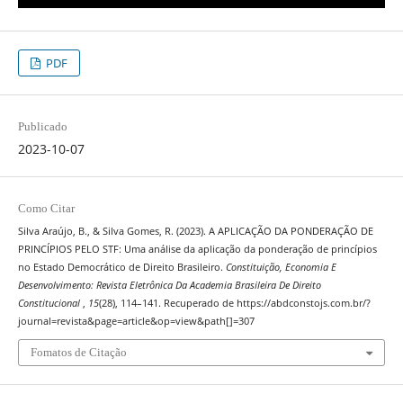
PDF
Publicado
2023-10-07
Como Citar
Silva Araújo, B., & Silva Gomes, R. (2023). A APLICAÇÃO DA PONDERAÇÃO DE
PRINCÍPIOS PELO STF: Uma análise da aplicação da ponderação de princípios
no Estado Democrático de Direito Brasileiro.
Constituição, Economia E
Desenvolvimento: Revista Eletrônica Da Academia Brasileira De Direito
Constitucional
,
15
(28), 114–141. Recuperado de https://abdconstojs.com.br/?
journal=revista&page=article&op=view&path[]=307
Fomatos de Citação