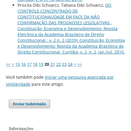
Priscila Dibi Schvarcz, Tatiana Dibi Schvarcz,
DO
CONTROLE CONCENTRADO DE
CONSTITUCIONALIDADE EM FACE DA NÃO
CONFIRMAÇÃO DAS PROGNOSES LEGISLATIVAS
,
Constituição, Economia e Desenvolvimento: Revista
Eletrônica da Academia Brasileira de Direito
Constitucional : v. 2 n. 2 (2010): Constituição, Economia
e Desenvolvimento: Revista da Academia Brasileira de
Direito Constitucional. Curitiba, v. 2, n. 2, jan./jul. 2010.
<<
<
15
16
17
18
19
20
21
22
23
24
>
>>
Você também pode
iniciar uma pesquisa avançada por
similaridade
para este artigo.
Enviar Submissão
Informações