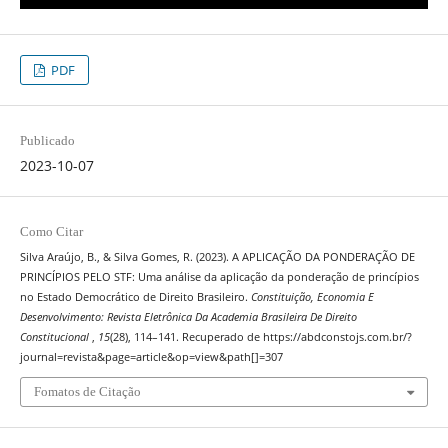
PDF
Publicado
2023-10-07
Como Citar
Silva Araújo, B., & Silva Gomes, R. (2023). A APLICAÇÃO DA PONDERAÇÃO DE
PRINCÍPIOS PELO STF: Uma análise da aplicação da ponderação de princípios
no Estado Democrático de Direito Brasileiro.
Constituição, Economia E
Desenvolvimento: Revista Eletrônica Da Academia Brasileira De Direito
Constitucional
,
15
(28), 114–141. Recuperado de https://abdconstojs.com.br/?
journal=revista&page=article&op=view&path[]=307
Fomatos de Citação