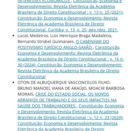
INTERESSES ECONÔMICOS
,
Constituição, Economia e
Desenvolvimento: Revista Eletrônica da Academia
Brasileira de Direito Constitucional : v. 13 n. 25 (2021):
Constituição, Economia e Desenvolvimento: Revista
Eletrônica da Academia Brasileira de Direito
Constitucional. Curitiba, v. 13, n. 25, ago./dez. 2021.
Lucas Medeiros, Luis Henrique Braga Madalena,
Bernardo Strobel Guimaraes,
O CAMINHAR DO
POSITIVISMO JURÍDICO ANGLO-SAXÃO
,
Constituição,
Economia e Desenvolvimento: Revista Eletrônica da
Academia Brasileira de Direito Constitucional : v. 16 n.
30 (2024): Constituição, Economia e Desenvolvimento:
Revista Eletrônica da Academia Brasileira de Direito
Constitucional
OTON DE ALBUQUERQUE VASCONCELOS FILHO,
BRUNO MANOEL VIANA DE ARAÚJO, MOACIR BARBOSA
MORAIS,
CRISE DO ESTADO SOCIAL, OS NOVOS
ARRANJOS DE TRABALHO E OS SEUS IMPACTOS NA
SAÚDE DOS TRABALHADORES
,
Constituição, Economia
e Desenvolvimento: Revista Eletrônica da Academia
Brasileira de Direito Constitucional : v. 12 n. 23 (2020):
Constituição, Economia e Desenvolvimento: Revista
Eletrônica da Academia Brasileira de Direito