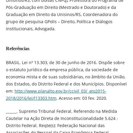
Unisinos/RS, com bolsas CNPq), Professora do Programa de
Pós-Graduação em Direito (Mestrado e Doutorado) e da
Graduação em Direito da Unisinos/RS, Coordenadora do
grupo de pesquisa GPolis – Direito, Política e Diálogos
institucionais, Advogada.
Referências
BRASIL. Lei nº 13.303, de 30 de junho de 2016. Dispõe sobre
o estatuto jurídico da empresa pública, da sociedade de
economia mista e de suas subsidiárias, no âmbito da União,
dos Estados, do Distrito Federal e dos Municípios. Disponível
em:
http://www.planalto.gov.br/ccivil_03/_ato2015-
2018/2016/lei/l13303.htm
. Acesso em: 03 fev. 2020.
______. Supremo Tribunal Federal. Referendo na Medida
Cautelar na Ação Direta de Inconstitucionalidade 5.624 -
Distrito Federal. Reqte(s): Federação Nacional das
Associações do Pessoal da Caixa Econômica Federal