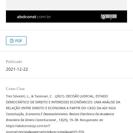
PDF
Publicado
2021-12-22
Como Citar
Tres Silvestri, L., & Tassinari, C. . (2021). DECISÃO JUDICIAL, ESTADO
DEMOCRÁTICO DE DIREITO E INTERESSES ECONÔMICOS: UMA ANÁLISE DA
RELAÇÃO ENTRE DIREITO E ECONOMIA A PARTIR DO CASO DA ADI 5624.
Constituição, Economia E Desenvolvimento: Revista Eletrônica Da Academia
Brasileira De Direito Constitucional
,
13
(25), 19–38. Recuperado de
https://abdconstojs.com.br/?
journal=revista&page=article&op=view&path[]=316