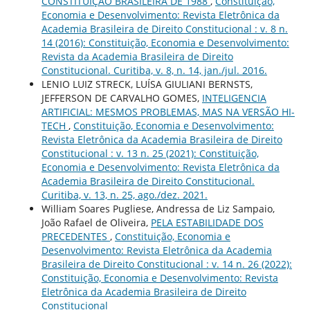
CONSTITUIÇÃO BRASILEIRA DE 1988
,
Constituição,
Economia e Desenvolvimento: Revista Eletrônica da
Academia Brasileira de Direito Constitucional : v. 8 n.
14 (2016): Constituição, Economia e Desenvolvimento:
Revista da Academia Brasileira de Direito
Constitucional. Curitiba, v. 8, n. 14, jan./jul. 2016.
LENIO LUIZ STRECK, LUÍSA GIULIANI BERNSTS,
JEFFERSON DE CARVALHO GOMES,
INTELIGENCIA
ARTIFICIAL: MESMOS PROBLEMAS, MAS NA VERSÃO HI-
TECH
,
Constituição, Economia e Desenvolvimento:
Revista Eletrônica da Academia Brasileira de Direito
Constitucional : v. 13 n. 25 (2021): Constituição,
Economia e Desenvolvimento: Revista Eletrônica da
Academia Brasileira de Direito Constitucional.
Curitiba, v. 13, n. 25, ago./dez. 2021.
William Soares Pugliese, Andressa de Liz Sampaio,
João Rafael de Oliveira,
PELA ESTABILIDADE DOS
PRECEDENTES
,
Constituição, Economia e
Desenvolvimento: Revista Eletrônica da Academia
Brasileira de Direito Constitucional : v. 14 n. 26 (2022):
Constituição, Economia e Desenvolvimento: Revista
Eletrônica da Academia Brasileira de Direito
Constitucional