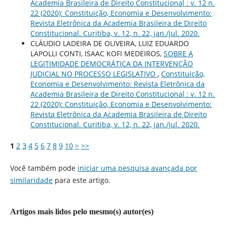
Academia Brasileira de Direito Constitucional : v. 12 n.
22 (2020): Constituição, Economia e Desenvolvimento:
Revista Eletrônica da Academia Brasileira de Direito
Constitucional. Curitiba, v. 12, n. 22, jan./jul. 2020.
CLÁUDIO LADEIRA DE OLIVEIRA, LUIZ EDUARDO
LAPOLLI CONTI, ISAAC KOFI MEDEIROS,
SOBRE A
LEGITIMIDADE DEMOCRÁTICA DA INTERVENÇÃO
JUDICIAL NO PROCESSO LEGISLATIVO
,
Constituição,
Economia e Desenvolvimento: Revista Eletrônica da
Academia Brasileira de Direito Constitucional : v. 12 n.
22 (2020): Constituição, Economia e Desenvolvimento:
Revista Eletrônica da Academia Brasileira de Direito
Constitucional. Curitiba, v. 12, n. 22, jan./jul. 2020.
1
2
3
4
5
6
7
8
9
10
>
>>
Você também pode
iniciar uma pesquisa avançada por
similaridade
para este artigo.
Artigos mais lidos pelo mesmo(s) autor(es)