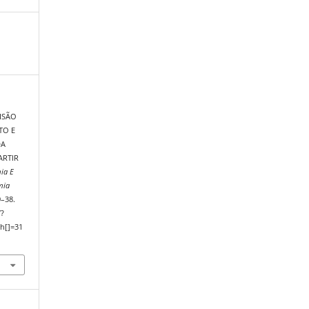
ECISÃO
TO E
DA
ARTIR
ia E
mia
9–38.
/?
h[]=31