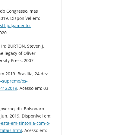
l do Congresso, mas
2019. Disponível em:
/stf-julgamento-
020.
 In: BURTON, Steven J.
he legacy of Oliver
sity Press, 2007.
 2019. Brasília, 24 dez.
do-supremo/os-
24122019
. Acesso em: 03
overno, diz Bolsonaro
7 jun. 2019. Disponível em:
-esta-em-sintonia-com-o-
tatais.html
. Acesso em: