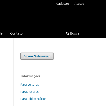
Cadastro
Acesso
de
Contato
Buscar
Enviar Submissão
Informações
Para Leitores
Para Autores
Para Bibliotecários