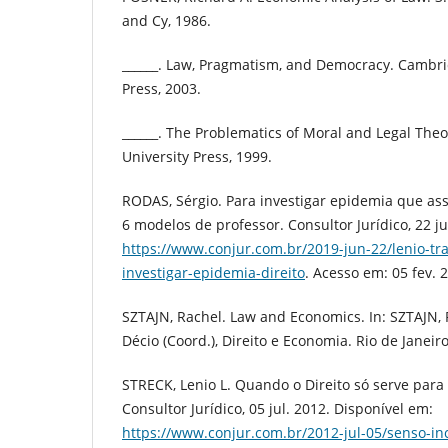
and Cy, 1986.
______. Law, Pragmatism, and Democracy. Cambri
Press, 2003.
______. The Problematics of Moral and Legal The
University Press, 1999.
RODAS, Sérgio. Para investigar epidemia que asso
6 modelos de professor. Consultor Jurídico, 22 j
https://www.conjur.com.br/2019-jun-22/lenio-tr
investigar-epidemia-direito
. Acesso em: 05 fev. 
SZTAJN, Rachel. Law and Economics. In: SZTAJN,
Décio (Coord.), Direito e Economia. Rio de Janeiro
STRECK, Lenio L. Quando o Direito só serve para d
Consultor Jurídico, 05 jul. 2012. Disponível em:
https://www.conjur.com.br/2012-jul-05/senso-i