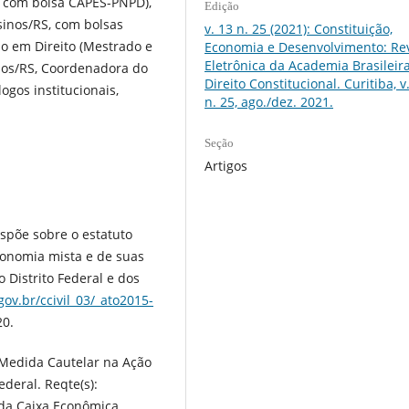
, com bolsa CAPES-PNPD),
Edição
sinos/RS, com bolsas
v. 13 n. 25 (2021): Constituição,
o em Direito (Mestrado e
Economia e Desenvolvimento: Rev
Eletrônica da Academia Brasileir
nos/RS, Coordenadora do
Direito Constitucional. Curitiba, v.
logos institucionais,
n. 25, ago./dez. 2021.
Seção
Artigos
ispõe sobre o estatuto
conomia mista e de suas
 Distrito Federal e dos
gov.br/ccivil_03/_ato2015-
20.
 Medida Cautelar na Ação
ederal. Reqte(s):
 da Caixa Econômica