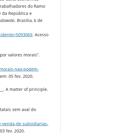
Trabalhadores do Ramo
e da República e
dowski. Brasília, 6 de
incidente=5093069
. Acesso
por valores morais”.
s-morais-nao-podem-
 em: 05 fev. 2020.
_. A matter of principle.
tatais sem aval do
e-venda-de-subsidiarias-
03 fev. 2020.