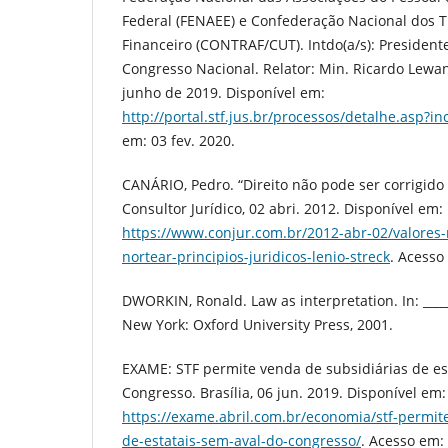
Federal (FENAEE) e Confederação Nacional dos 
Financeiro (CONTRAF/CUT). Intdo(a/s): President
Congresso Nacional. Relator: Min. Ricardo Lewan
junho de 2019. Disponível em:
http://portal.stf.jus.br/processos/detalhe.asp?
em: 03 fev. 2020.
CANÁRIO, Pedro. “Direito não pode ser corrigido 
Consultor Jurídico, 02 abri. 2012. Disponível em:
https://www.conjur.com.br/2012-abr-02/valore
nortear-principios-juridicos-lenio-streck
. Acesso
DWORKIN, Ronald. Law as interpretation. In: _____
New York: Oxford University Press, 2001.
EXAME: STF permite venda de subsidiárias de es
Congresso. Brasília, 06 jun. 2019. Disponível em:
https://exame.abril.com.br/economia/stf-permit
de-estatais-sem-aval-do-congresso/
. Acesso em: 