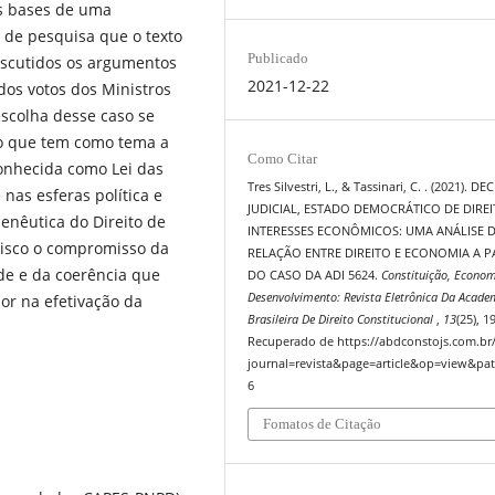
as bases de uma
 de pesquisa que o texto
Publicado
discutidos os argumentos
2021-12-22
os votos dos Ministros
escolha desse caso se
são que tem como tema a
Como Citar
conhecida como Lei das
Tres Silvestri, L., & Tassinari, C. . (2021). D
 nas esferas política e
JUDICIAL, ESTADO DEMOCRÁTICO DE DIREI
enêutica do Direito de
INTERESSES ECONÔMICOS: UMA ANÁLISE 
risco o compromisso da
RELAÇÃO ENTRE DIREITO E ECONOMIA A P
de e da coerência que
DO CASO DA ADI 5624.
Constituição, Econom
Desenvolvimento: Revista Eletrônica Da Acade
or na efetivação da
Brasileira De Direito Constitucional
,
13
(25), 1
Recuperado de https://abdconstojs.com.br
journal=revista&page=article&op=view&pat
6
Fomatos de Citação