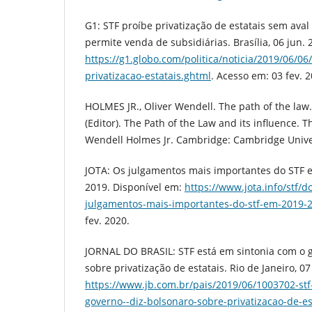
G1: STF proíbe privatização de estatais sem ava
permite venda de subsidiárias. Brasília, 06 jun. 
https://g1.globo.com/politica/noticia/2019/06/06
privatizacao-estatais.ghtml
. Acesso em: 03 fev. 2
HOLMES JR., Oliver Wendell. The path of the law.
(Editor). The Path of the Law and its influence. T
Wendell Holmes Jr. Cambridge: Cambridge Univer
JOTA: Os julgamentos mais importantes do STF em
2019. Disponível em:
https://www.jota.info/stf/
julgamentos-mais-importantes-do-stf-em-2019-
fev. 2020.
JORNAL DO BRASIL: STF está em sintonia com o g
sobre privatização de estatais. Rio de Janeiro, 0
https://www.jb.com.br/pais/2019/06/1003702-stf
governo--diz-bolsonaro-sobre-privatizacao-de-es