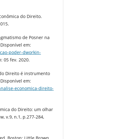
onômica do Direito.
2015.
agmatismo de Posner na
. Disponível em:
icao-poder-dworkin-
: 05 fev. 2020.
do Direito é instrumento
. Disponível em:
nalise-economica-direito-
mica do Direito: um olhar
, v.9, n.1, p.277-284,
ed. Boston: Little Brown