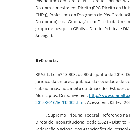
Pós-doutora em Direito (PPG Direito Unisinos/RS
Doutora e mestre em Direito (PPG Direito da Uni
CNPq), Professora do Programa de Pós-Graduaçã
Doutorado) e da Graduação em Direito da Unisi
grupo de pesquisa GPolis – Direito, Política e Diá
Advogada.
Referências
BRASIL. Lei nº 13.303, de 30 de junho de 2016. D
jurídico da empresa pública, da sociedade de e
subsidiárias, no âmbito da União, dos Estados, do
Municípios. Disponível em:
http://www.planalto.
2018/2016/lei/l13303.htm
. Acesso em: 03 fev. 20
______. Supremo Tribunal Federal. Referendo na
Direta de Inconstitucionalidade 5.624 - Distrito F
Federação Nacional das Associações do Pessoal