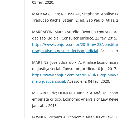
03 fev. 2020.
MACKAAY, Ejan; ROUSSEAU, Stéphane. Análise Ec
Tradução Rachel Sztajn. 2. ed. São Paulo: Atlas, 
MARRAFON, Marco Aurélio. Dworkin contra o pr
decisão judicial. Consultor Jurídico, 23 fev. 2015
https://www.conjur.com.br/2015-fev-23/constitu
pragmatismo-posner-decisao-judicial
. Acesso em
MARTINS, José Eduardo F. A. Análise Econômica 
de Justiça social. Consultor Jurídico, 10 jul. 2017
https://www.conjur.com.br/2017-jul-10/opiniao-a
meio-justica-social
. Acesso em: 04 fev. 2020.
MILLARD, Eric; HEINEN, Luana R. A Análise Econô
empirista crítico. Economic Analysis of Law Review
jan.-abr. 2018.
POSNER, Richard A. Economic Analysis of Law. 3.