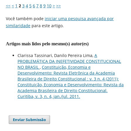
<<
<
1
2
3
4
5
6
7
8
9
10
>
>>
Você também pode
iniciar uma pesquisa avançada por
similaridade
para este artigo.
Artigos mais lidos pelo mesmo(s) autor(es)
Clarissa Tassinari, Danilo Pereira Lima,
A
PROBLEMÁTICA DA INEFETIVIDADE CONSTITUCIONAL
NO BRASIL
,
Constituição, Economia e
Desenvolvimento: Revista Eletrônica da Academia
Brasileira de Direito Constitucional : v. 3 n. 4 (2011):
Constituição, Economia e Desenvolvimento: Revista da
Academia Brasileira de Direito Constitucional.
Curitiba, v. 3, n. 4, jan./jul. 2011.
Enviar Submissão