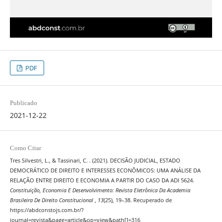
PDF
Publicado
2021-12-22
Como Citar
Tres Silvestri, L., & Tassinari, C. . (2021). DECISÃO JUDICIAL, ESTADO
DEMOCRÁTICO DE DIREITO E INTERESSES ECONÔMICOS: UMA ANÁLISE DA
RELAÇÃO ENTRE DIREITO E ECONOMIA A PARTIR DO CASO DA ADI 5624.
Constituição, Economia E Desenvolvimento: Revista Eletrônica Da Academia
Brasileira De Direito Constitucional
,
13
(25), 19–38. Recuperado de
https://abdconstojs.com.br/?
journal=revista&page=article&op=view&path[]=316