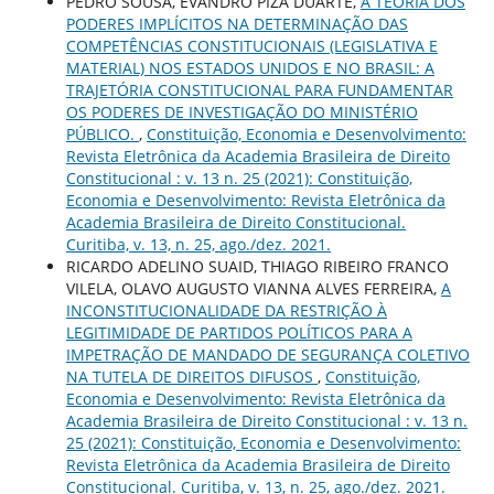
PEDRO SOUSA, EVANDRO PIZA DUARTE,
A TEORIA DOS
PODERES IMPLÍCITOS NA DETERMINAÇÃO DAS
COMPETÊNCIAS CONSTITUCIONAIS (LEGISLATIVA E
MATERIAL) NOS ESTADOS UNIDOS E NO BRASIL: A
TRAJETÓRIA CONSTITUCIONAL PARA FUNDAMENTAR
OS PODERES DE INVESTIGAÇÃO DO MINISTÉRIO
PÚBLICO.
,
Constituição, Economia e Desenvolvimento:
Revista Eletrônica da Academia Brasileira de Direito
Constitucional : v. 13 n. 25 (2021): Constituição,
Economia e Desenvolvimento: Revista Eletrônica da
Academia Brasileira de Direito Constitucional.
Curitiba, v. 13, n. 25, ago./dez. 2021.
RICARDO ADELINO SUAID, THIAGO RIBEIRO FRANCO
VILELA, OLAVO AUGUSTO VIANNA ALVES FERREIRA,
A
INCONSTITUCIONALIDADE DA RESTRIÇÃO À
LEGITIMIDADE DE PARTIDOS POLÍTICOS PARA A
IMPETRAÇÃO DE MANDADO DE SEGURANÇA COLETIVO
NA TUTELA DE DIREITOS DIFUSOS
,
Constituição,
Economia e Desenvolvimento: Revista Eletrônica da
Academia Brasileira de Direito Constitucional : v. 13 n.
25 (2021): Constituição, Economia e Desenvolvimento:
Revista Eletrônica da Academia Brasileira de Direito
Constitucional. Curitiba, v. 13, n. 25, ago./dez. 2021.