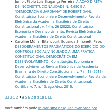
Júnior, Fábio Luiz Bragança Ferreira,
A AÇÃO DIRETA
DE INCONSTITUCIONALIDADE N. 4.650 E A
“DEMOCRACIA GUARDIANA” DE ROBERT DAHL
,
Constituição, Economia e Desenvolvimento: Revista
Eletrônica da Academia Brasileira de Direito
Constitucional : v. 14 n. 26 (2022): Constituição,
Economia e Desenvolvimento: Revista Eletrônica da
Academia Brasileira de Direito Constitucional
Caroline Müller Bitencourt, Eduarda Simonetti Pase,
DESDOBRAMENTOS PRAGMÁTICOS DO EXERCÍCIO DO
CONTROLE SOCIAL VINCULADO A UMA PRÁTICA
CONSTITUCIONAL-DEMOCRÁTICA EM
DESENVOLVIMENTO
,
Constituição, Economia e
Desenvolvimento: Revista Eletrônica da Academia
Brasileira de Direito Constitucional : v. 7 n. 13 (2015):
Constituição, Economia e Desenvolvimento: Revista da
Academia Brasileira de Direito Constitucional.
Curitiba, v. 7, n. 13, ago./dez. 2015.
<<
<
1
2
3
4
5
6
7
8
9
10
>
>>
Você também pode
iniciar uma pesquisa avançada por