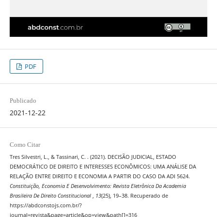
PDF
Publicado
2021-12-22
Como Citar
Tres Silvestri, L., & Tassinari, C. . (2021). DECISÃO JUDICIAL, ESTADO
DEMOCRÁTICO DE DIREITO E INTERESSES ECONÔMICOS: UMA ANÁLISE DA
RELAÇÃO ENTRE DIREITO E ECONOMIA A PARTIR DO CASO DA ADI 5624.
Constituição, Economia E Desenvolvimento: Revista Eletrônica Da Academia
Brasileira De Direito Constitucional
,
13
(25), 19–38. Recuperado de
https://abdconstojs.com.br/?
journal=revista&page=article&op=view&path[]=316