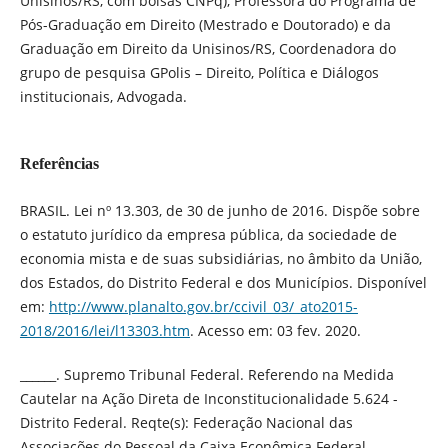
Unisinos/RS, com bolsas CNPq), Professora do Programa de
Pós-Graduação em Direito (Mestrado e Doutorado) e da
Graduação em Direito da Unisinos/RS, Coordenadora do
grupo de pesquisa GPolis – Direito, Política e Diálogos
institucionais, Advogada.
Referências
BRASIL. Lei nº 13.303, de 30 de junho de 2016. Dispõe sobre
o estatuto jurídico da empresa pública, da sociedade de
economia mista e de suas subsidiárias, no âmbito da União,
dos Estados, do Distrito Federal e dos Municípios. Disponível
em:
http://www.planalto.gov.br/ccivil_03/_ato2015-
2018/2016/lei/l13303.htm
. Acesso em: 03 fev. 2020.
______. Supremo Tribunal Federal. Referendo na Medida
Cautelar na Ação Direta de Inconstitucionalidade 5.624 -
Distrito Federal. Reqte(s): Federação Nacional das
Associações do Pessoal da Caixa Econômica Federal