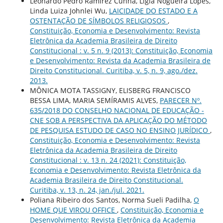
Leonardo Pedro Ramirez Cunha, Ligia Nogueira Lopes,
Linda Luiza Johnlei Wu,
LAICIDADE DO ESTADO E A
OSTENTAÇÃO DE SÍMBOLOS RELIGIOSOS
,
Constituição, Economia e Desenvolvimento: Revista
Eletrônica da Academia Brasileira de Direito
Constitucional : v. 5 n. 9 (2013): Constituição, Economia
e Desenvolvimento: Revista da Academia Brasileira de
Direito Constitucional. Curitiba, v. 5, n. 9, ago./dez.
2013.
MÔNICA MOTA TASSIGNY, ELISBERG FRANCISCO
BESSA LIMA, MARIA SEMÍRAMIS ALVES,
PARECER Nº.
635/2018 DO CONSELHO NACIONAL DE EDUCAÇÃO -
CNE SOB A PERSPECTIVA DA APLICAÇÃO DO MÉTODO
DE PESQUISA ESTUDO DE CASO NO ENSINO JURÍDICO
,
Constituição, Economia e Desenvolvimento: Revista
Eletrônica da Academia Brasileira de Direito
Constitucional : v. 13 n. 24 (2021): Constituição,
Economia e Desenvolvimento: Revista Eletrônica da
Academia Brasileira de Direito Constitucional.
Curitiba, v. 13, n. 24, jan./jul. 2021.
Poliana Ribeiro dos Santos, Norma Sueli Padilha,
O
HOME QUE VIROU OFFICE
,
Constituição, Economia e
Desenvolvimento: Revista Eletrônica da Academia