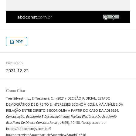
PDF
Publicado
2021-12-22
Como Citar
Tres Silvestri, L., & Tassinari, C. . (2021). DECISÃO JUDICIAL, ESTADO
DEMOCRÁTICO DE DIREITO E INTERESSES ECONÔMICOS: UMA ANÁLISE DA
RELAÇÃO ENTRE DIREITO E ECONOMIA A PARTIR DO CASO DA ADI 5624.
Constituição, Economia E Desenvolvimento: Revista Eletrônica Da Academia
Brasileira De Direito Constitucional
,
13
(25), 19–38. Recuperado de
https://abdconstojs.com.br/?
journal=revista&page=article&op=view&path[]=316