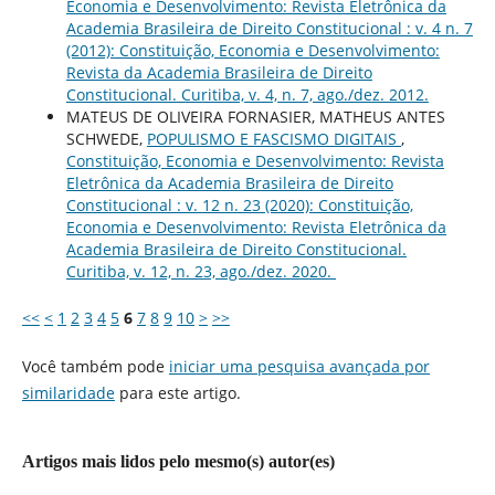
Economia e Desenvolvimento: Revista Eletrônica da
Academia Brasileira de Direito Constitucional : v. 4 n. 7
(2012): Constituição, Economia e Desenvolvimento:
Revista da Academia Brasileira de Direito
Constitucional. Curitiba, v. 4, n. 7, ago./dez. 2012.
MATEUS DE OLIVEIRA FORNASIER, MATHEUS ANTES
SCHWEDE,
POPULISMO E FASCISMO DIGITAIS
,
Constituição, Economia e Desenvolvimento: Revista
Eletrônica da Academia Brasileira de Direito
Constitucional : v. 12 n. 23 (2020): Constituição,
Economia e Desenvolvimento: Revista Eletrônica da
Academia Brasileira de Direito Constitucional.
Curitiba, v. 12, n. 23, ago./dez. 2020.
<<
<
1
2
3
4
5
6
7
8
9
10
>
>>
Você também pode
iniciar uma pesquisa avançada por
similaridade
para este artigo.
Artigos mais lidos pelo mesmo(s) autor(es)