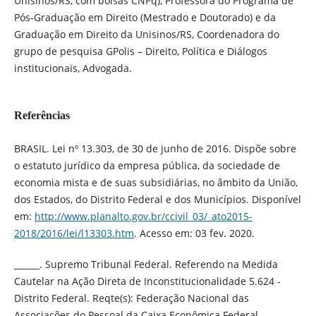
Unisinos/RS, com bolsas CNPq), Professora do Programa de
Pós-Graduação em Direito (Mestrado e Doutorado) e da
Graduação em Direito da Unisinos/RS, Coordenadora do
grupo de pesquisa GPolis – Direito, Política e Diálogos
institucionais, Advogada.
Referências
BRASIL. Lei nº 13.303, de 30 de junho de 2016. Dispõe sobre
o estatuto jurídico da empresa pública, da sociedade de
economia mista e de suas subsidiárias, no âmbito da União,
dos Estados, do Distrito Federal e dos Municípios. Disponível
em:
http://www.planalto.gov.br/ccivil_03/_ato2015-
2018/2016/lei/l13303.htm
. Acesso em: 03 fev. 2020.
______. Supremo Tribunal Federal. Referendo na Medida
Cautelar na Ação Direta de Inconstitucionalidade 5.624 -
Distrito Federal. Reqte(s): Federação Nacional das
Associações do Pessoal da Caixa Econômica Federal