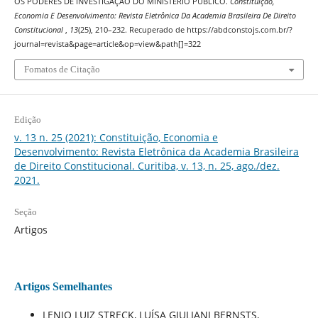
OS PODERES DE INVESTIGAÇÃO DO MINISTÉRIO PÚBLICO.
Constituição,
Economia E Desenvolvimento: Revista Eletrônica Da Academia Brasileira De Direito
Constitucional
,
13
(25), 210–232. Recuperado de https://abdconstojs.com.br/?
journal=revista&page=article&op=view&path[]=322
Fomatos de Citação
Edição
v. 13 n. 25 (2021): Constituição, Economia e
Desenvolvimento: Revista Eletrônica da Academia Brasileira
de Direito Constitucional. Curitiba, v. 13, n. 25, ago./dez.
2021.
Seção
Artigos
Artigos Semelhantes
LENIO LUIZ STRECK, LUÍSA GIULIANI BERNSTS,