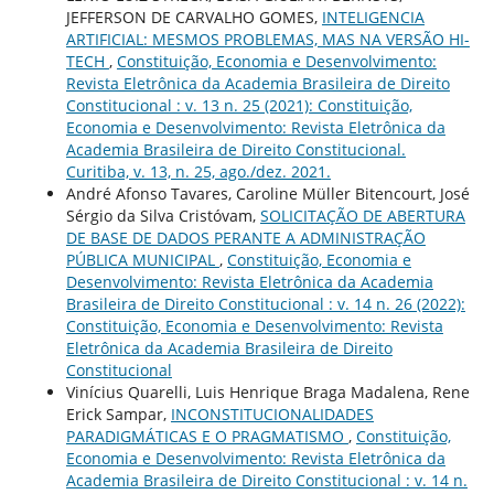
JEFFERSON DE CARVALHO GOMES,
INTELIGENCIA
ARTIFICIAL: MESMOS PROBLEMAS, MAS NA VERSÃO HI-
TECH
,
Constituição, Economia e Desenvolvimento:
Revista Eletrônica da Academia Brasileira de Direito
Constitucional : v. 13 n. 25 (2021): Constituição,
Economia e Desenvolvimento: Revista Eletrônica da
Academia Brasileira de Direito Constitucional.
Curitiba, v. 13, n. 25, ago./dez. 2021.
André Afonso Tavares, Caroline Müller Bitencourt, José
Sérgio da Silva Cristóvam,
SOLICITAÇÃO DE ABERTURA
DE BASE DE DADOS PERANTE A ADMINISTRAÇÃO
PÚBLICA MUNICIPAL
,
Constituição, Economia e
Desenvolvimento: Revista Eletrônica da Academia
Brasileira de Direito Constitucional : v. 14 n. 26 (2022):
Constituição, Economia e Desenvolvimento: Revista
Eletrônica da Academia Brasileira de Direito
Constitucional
Vinícius Quarelli, Luis Henrique Braga Madalena, Rene
Erick Sampar,
INCONSTITUCIONALIDADES
PARADIGMÁTICAS E O PRAGMATISMO
,
Constituição,
Economia e Desenvolvimento: Revista Eletrônica da
Academia Brasileira de Direito Constitucional : v. 14 n.