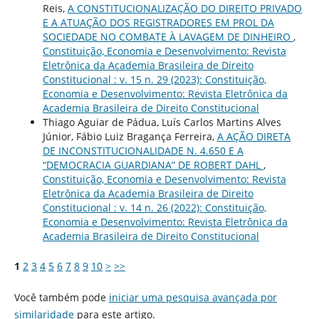
Reis,
A CONSTITUCIONALIZAÇÃO DO DIREITO PRIVADO
E A ATUAÇÃO DOS REGISTRADORES EM PROL DA
SOCIEDADE NO COMBATE À LAVAGEM DE DINHEIRO
,
Constituição, Economia e Desenvolvimento: Revista
Eletrônica da Academia Brasileira de Direito
Constitucional : v. 15 n. 29 (2023): Constituição,
Economia e Desenvolvimento: Revista Eletrônica da
Academia Brasileira de Direito Constitucional
Thiago Aguiar de Pádua, Luís Carlos Martins Alves
Júnior, Fábio Luiz Bragança Ferreira,
A AÇÃO DIRETA
DE INCONSTITUCIONALIDADE N. 4.650 E A
“DEMOCRACIA GUARDIANA” DE ROBERT DAHL
,
Constituição, Economia e Desenvolvimento: Revista
Eletrônica da Academia Brasileira de Direito
Constitucional : v. 14 n. 26 (2022): Constituição,
Economia e Desenvolvimento: Revista Eletrônica da
Academia Brasileira de Direito Constitucional
1
2
3
4
5
6
7
8
9
10
>
>>
Você também pode
iniciar uma pesquisa avançada por
similaridade
para este artigo.