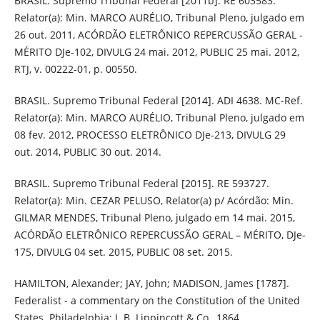
BRASIL. Supremo Tribunal Federal [2011b]. RE 603583.
Relator(a): Min. MARCO AURÉLIO, Tribunal Pleno, julgado em
26 out. 2011, ACÓRDÃO ELETRÔNICO REPERCUSSÃO GERAL -
MÉRITO DJe-102, DIVULG 24 mai. 2012, PUBLIC 25 mai. 2012,
RTJ, v. 00222-01, p. 00550.
BRASIL. Supremo Tribunal Federal [2014]. ADI 4638. MC-Ref.
Relator(a): Min. MARCO AURÉLIO, Tribunal Pleno, julgado em
08 fev. 2012, PROCESSO ELETRÔNICO DJe-213, DIVULG 29
out. 2014, PUBLIC 30 out. 2014.
BRASIL. Supremo Tribunal Federal [2015]. RE 593727.
Relator(a): Min. CEZAR PELUSO, Relator(a) p/ Acórdão: Min.
GILMAR MENDES, Tribunal Pleno, julgado em 14 mai. 2015,
ACÓRDÃO ELETRÔNICO REPERCUSSÃO GERAL – MÉRITO, DJe-
175, DIVULG 04 set. 2015, PUBLIC 08 set. 2015.
HAMILTON, Alexander; JAY, John; MADISON, James [1787].
Federalist - a commentary on the Constitution of the United
States. Philadelphia: J. B. Lippincott & Co., 1864.