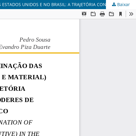
Baixar
A TEORIA DOS PODERES IMPLÍCITOS NA DETERMINAÇÃO DAS COMPETÊNCIAS CONSTITUCIONAIS (LEGISLATIVA E MATERIAL) NOS ESTADOS UNIDOS E NO BRASIL: A TRAJETÓRIA CONSTITUCIONAL PARA FUNDAMENTAR OS PODERES DE INVESTIGAÇÃO DO MINISTÉRIO PÚBLICO.