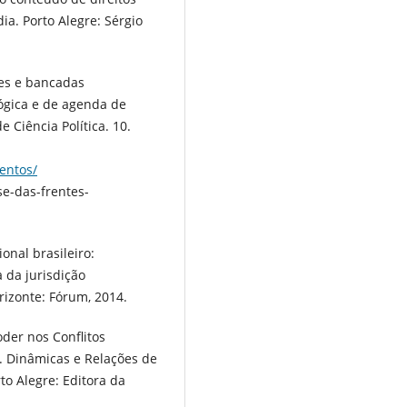
a. Porto Alegre: Sérgio
tes e bancadas
ógica e de agenda de
e Ciência Política. 10.
mentos/
e-das-frentes-
onal brasileiro:
a da jurisdição
orizonte: Fórum, 2014.
der nos Conflitos
.). Dinâmicas e Relações de
rto Alegre: Editora da