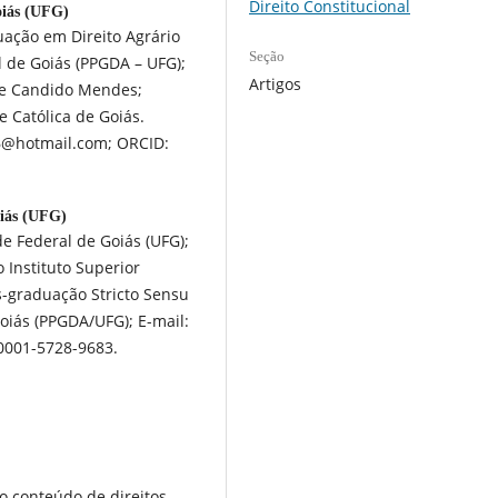
Direito Constitucional
oiás (UFG)
ação em Direito Agrário
Seção
l de Goiás (PPGDA – UFG);
Artigos
ade Candido Mendes;
e Católica de Goiás.
o06@hotmail.com; ORCID:
oiás (UFG)
 Federal de Goiás (UFG);
Instituto Superior
s-graduação Stricto Sensu
oiás (PPGDA/UFG); E-mail:
-0001-5728-9683.
o conteúdo de direitos