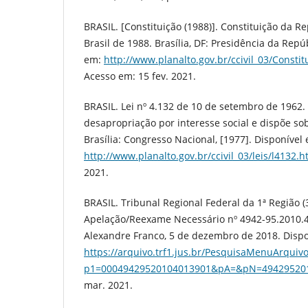
BRASIL. [Constituição (1988)]. Constituição da R
Brasil de 1988. Brasília, DF: Presidência da Repúb
em:
http://www.planalto.gov.br/ccivil_03/Consti
Acesso em: 15 fev. 2021.
BRASIL. Lei nº 4.132 de 10 de setembro de 1962.
desapropriação por interesse social e dispõe so
Brasília: Congresso Nacional, [1977]. Disponível
http://www.planalto.gov.br/ccivil_03/leis/l4132.
2021.
BRASIL. Tribunal Regional Federal da 1ª Região (
Apelação/Reexame Necessário nº 4942-95.2010.4.
Alexandre Franco, 5 de dezembro de 2018. Dispo
https://arquivo.trf1.jus.br/PesquisaMenuArquiv
p1=00049429520104013901&pA=&pN=49429520
mar. 2021.