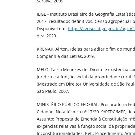
Saraiva, 2009.
IBGE - Instituto Brasileiro de Geografia Estatíst
2017: resultados definitivos. Censo agropecuário, 
Disponível em:
https://censos.ibge.gov.br/agro/
dez. 2020.
KRENAK, Airton. Ideias para adiar o fim do mundo
Companhia das Letras, 2019.
MELO, Tarso Menezes de. Direito e existência con
jurídica e a função social da propriedade rural. 
(Mestrado em Direito), Universidade de São Paulo
São Paulo, 2007.
MINISTÉRIO PÚBLICO FEDERAL. Procuradoria Fede
Cidadão. Nota técnica nº 17/2019/PFDC/MPF, de 
Assunto: Proposta de Emenda à Constituição n°8
exigências relativas à função social da propried
Inconstitucionalidades. Ref.: Procedimento Admi