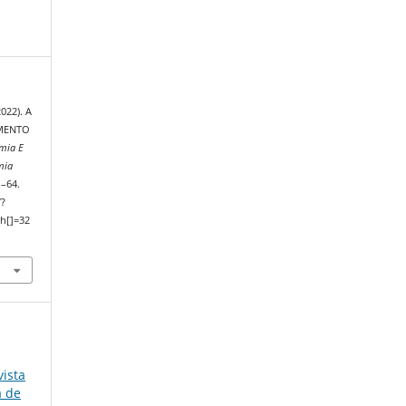
2022). A
AMENTO
omia E
mia
1–64.
/?
h[]=32
ista
a de