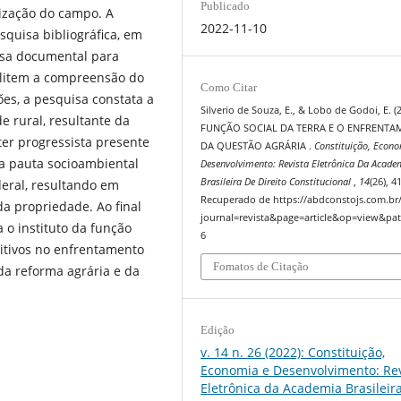
Publicado
ização do campo. A
2022-11-10
squisa bibliográfica, em
sa documental para
bilitem a compreensão do
Como Citar
es, a pesquisa constata a
Silverio de Souza, E., & Lobo de Godoi, E. (
e rural, resultante da
FUNÇÃO SOCIAL DA TERRA E O ENFRENT
ter progressista presente
DA QUESTÃO AGRÁRIA .
Constituição, Econ
a pauta socioambiental
Desenvolvimento: Revista Eletrônica Da Acade
Brasileira De Direito Constitucional
,
14
(26), 4
deral, resultando em
Recuperado de https://abdconstojs.com.br
da propriedade. Ao final
journal=revista&page=article&op=view&pat
a o instituto da função
6
sitivos no enfrentamento
Fomatos de Citação
da reforma agrária e da
Edição
v. 14 n. 26 (2022): Constituição,
Economia e Desenvolvimento: Rev
Eletrônica da Academia Brasileir