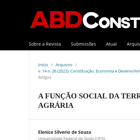
Sobre a Revista
Submissões
Atual
Arqui
Início
/
Arquivos
/
v. 14 n. 26 (2022): Constituição, Economia e Desenvolvi
Artigos
A FUNÇÃO SOCIAL DA TER
AGRÁRIA
Elenice Silverio de Souza
Universidade Federal de Goiás (UFG)