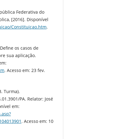
epública Federativa do
lica, [2016]. Disponível
tuicao/Constituiçao.htm
.
 Define os casos de
bre sua aplicação.
 em:
htm
. Acesso em: 23 fev.
3. Turma).
01.3901/PA. Relator: José
nível em:
o.asp?
104013901
. Acesso em: 10