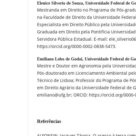
Elenice Silverio de Souza,
Universidade Federal de G
Mestranda em Direito no Programa de Pós-gradu
na Faculdade de Direito da Universidade Federa
Especialista em Direito Público pela Universid
Graduada em Direito pela Pontifícia Universidad
Servidora Pública Estadual. E-mail: ele_silveri
https://orcid.org/0000-0002-0838-5473.
Emiliano Lobo de Godoi,
Universidade Federal de G
Mestre e Doutor em Agronomia pela Universidade
Pós-doutorado em Licenciamento Ambiental pelo 
Técnico de Lisboa; Professor do Programa de Pó
em Direito Agrário da Universidade Federal de G
emiliano@ufg.br; ORCID: https://orcid.org/0000
Referências
ALFONSIN, Jacques Távora. O acesso à terra com