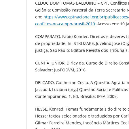
CEDOC DOM TOMÁS BALDUINO – CPT. Conflitos no
Goiânia: Comissão Pastoral da Terra Secretaria N
em:
https://www.cptnacional.org.br/publicacoes
conflitos-no-campo-brasil-2019
. Acesso em: 10 j
COMPARATO, Fábio Konder. Direitos e deveres 
de propriedade. In: STROZAKE, Juvelino José (Org
justiça. São Paulo: Editora Revista dos Tribunais,
CUNHA JÚNIOR, Dirley da. Curso de Direito Consti
Salvador: JusPODVM, 2016.
DELGADO, Guilherme Costa. A Questão Agrária no
Jaccoud, Luciana (org.) Questão Social e Políticas
Contemporâneo. 1. Ed. Brasília: IPEA, 2005.
HESSE, Konrad. Temas fundamentais do direito c
Hesse; textos selecionados e traduzidos por Car
Gilmar Ferreira Mendes, Inocêncio Mártires Coel