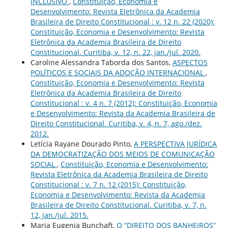
INCLUSIVO
,
Constituição, Economia e
Desenvolvimento: Revista Eletrônica da Academia
Brasileira de Direito Constitucional : v. 12 n. 22 (2020):
Constituição, Economia e Desenvolvimento: Revista
Eletrônica da Academia Brasileira de Direito
Constitucional. Curitiba, v. 12, n. 22, jan./jul. 2020.
Caroline Alessandra Taborda dos Santos,
ASPECTOS
POLÍTICOS E SOCIAIS DA ADOÇÃO INTERNACIONAL
,
Constituição, Economia e Desenvolvimento: Revista
Eletrônica da Academia Brasileira de Direito
Constitucional : v. 4 n. 7 (2012): Constituição, Economia
e Desenvolvimento: Revista da Academia Brasileira de
Direito Constitucional. Curitiba, v. 4, n. 7, ago./dez.
2012.
Letícia Rayane Dourado Pinto,
A PERSPECTIVA JURÍDICA
DA DEMOCRATIZAÇÃO DOS MEIOS DE COMUNICAÇÃO
SOCIAL
,
Constituição, Economia e Desenvolvimento:
Revista Eletrônica da Academia Brasileira de Direito
Constitucional : v. 7 n. 12 (2015): Constituição,
Economia e Desenvolvimento: Revista da Academia
Brasileira de Direito Constitucional. Curitiba, v. 7, n.
12, jan./jul. 2015.
Maria Eugenia Bunchaft,
O “DIREITO DOS BANHEIROS”