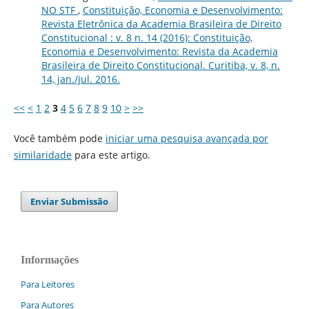
NO STF
,
Constituição, Economia e Desenvolvimento:
Revista Eletrônica da Academia Brasileira de Direito
Constitucional : v. 8 n. 14 (2016): Constituição,
Economia e Desenvolvimento: Revista da Academia
Brasileira de Direito Constitucional. Curitiba, v. 8, n.
14, jan./jul. 2016.
<<
<
1
2
3
4
5
6
7
8
9
10
>
>>
Você também pode
iniciar uma pesquisa avançada por
similaridade
para este artigo.
Enviar Submissão
Informações
Para Leitores
Para Autores