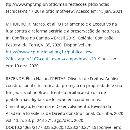
ttp://www.mpf.mp.br/pfdc/manifestacoes-pfdc/notas-
tecnicas/nt-17-2019-pfdc-mpf/view. Acesso em: 15 jan. 2021.
MITIDIERO Jr, Marco. et al. O Parlamento e o Executivo na
luta contra a reforma agrária e a preservação da natureza.
In: Conflitos no Campo – Brasil 2019. Goiânia: Comissão
Pastoral da Terra, v. 35, 2020. Disponível em:
https://www.cptnacional.org.br/publicacoes-
2/destaque/5167-conflitos-no-campo-brasil-2019
. Acesso
em: 10 dez. 2020.
REZENDE, Élcio Nacur; FREITAS, Oliveira de Freitas. Análise
constitucional e histórica da proteção da propriedade e sua
função social no Brasil frente à proibição do uso de
plataformas digitais de locação em condomínios.
Constituição, Economia e Desenvolvimento: Revista da
Academia Brasileira de Direito Constitucional. Curitiba, 2020,
vol. 13, n. 23, p. 243-271, ago./dez., 2020.
DOI:10.24068/2177.8256.2020.12.23;243.271 Disponível em: