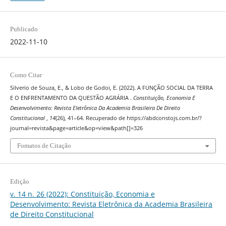
Publicado
2022-11-10
Como Citar
Silverio de Souza, E., & Lobo de Godoi, E. (2022). A FUNÇÃO SOCIAL DA TERRA
E O ENFRENTAMENTO DA QUESTÃO AGRÁRIA .
Constituição, Economia E
Desenvolvimento: Revista Eletrônica Da Academia Brasileira De Direito
Constitucional
,
14
(26), 41–64. Recuperado de https://abdconstojs.com.br/?
journal=revista&page=article&op=view&path[]=326
Fomatos de Citação
Edição
v. 14 n. 26 (2022): Constituição, Economia e
Desenvolvimento: Revista Eletrônica da Academia Brasileira
de Direito Constitucional