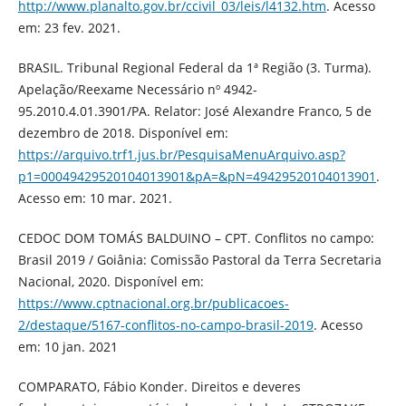
http://www.planalto.gov.br/ccivil_03/leis/l4132.htm
. Acesso
em: 23 fev. 2021.
BRASIL. Tribunal Regional Federal da 1ª Região (3. Turma).
Apelação/Reexame Necessário nº 4942-
95.2010.4.01.3901/PA. Relator: José Alexandre Franco, 5 de
dezembro de 2018. Disponível em:
https://arquivo.trf1.jus.br/PesquisaMenuArquivo.asp?
p1=00049429520104013901&pA=&pN=49429520104013901
.
Acesso em: 10 mar. 2021.
CEDOC DOM TOMÁS BALDUINO – CPT. Conflitos no campo:
Brasil 2019 / Goiânia: Comissão Pastoral da Terra Secretaria
Nacional, 2020. Disponível em:
https://www.cptnacional.org.br/publicacoes-
2/destaque/5167-conflitos-no-campo-brasil-2019
. Acesso
em: 10 jan. 2021
COMPARATO, Fábio Konder. Direitos e deveres