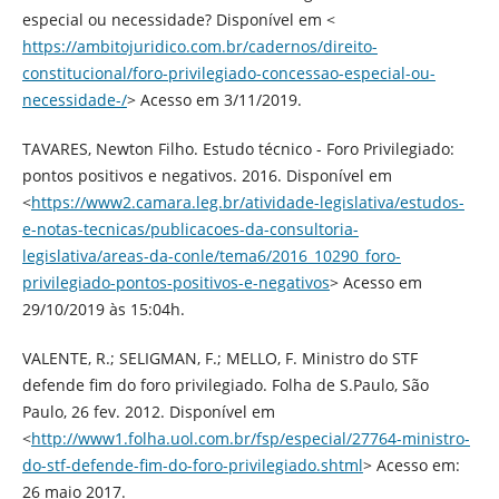
especial ou necessidade? Disponível em <
https://ambitojuridico.com.br/cadernos/direito-
constitucional/foro-privilegiado-concessao-especial-ou-
necessidade-/
> Acesso em 3/11/2019.
TAVARES, Newton Filho. Estudo técnico - Foro Privilegiado:
pontos positivos e negativos. 2016. Disponível em
<
https://www2.camara.leg.br/atividade-legislativa/estudos-
e-notas-tecnicas/publicacoes-da-consultoria-
legislativa/areas-da-conle/tema6/2016_10290_foro-
privilegiado-pontos-positivos-e-negativos
> Acesso em
29/10/2019 às 15:04h.
VALENTE, R.; SELIGMAN, F.; MELLO, F. Ministro do STF
defende fim do foro privilegiado. Folha de S.Paulo, São
Paulo, 26 fev. 2012. Disponível em
<
http://www1.folha.uol.com.br/fsp/especial/27764-ministro-
do-stf-defende-fim-do-foro-privilegiado.shtml
> Acesso em:
26 maio 2017.