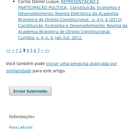
Carlos Daniel Luque,
REPRESENTAÇÃO E
PARTICIPAÇÃO POLÍTICA
,
Constituição, Economia e
Desenvolvimento: Revista Eletrônica da Academia
Brasileira de Direito Constitucional : v. 4 n. 6 (2012):
Constituição, Economia e Desenvolvimento: Revista da
Academia Brasileira de Direito Constitucional.
Curitiba, v. 4, n. 6, jan./jul. 2012.
<<
<
1
2
3
4
5
6
7
>
>>
Você também pode
iniciar uma pesquisa avançada por
similaridade
para este artigo.
Enviar Submissão
Informações
Para Leitores