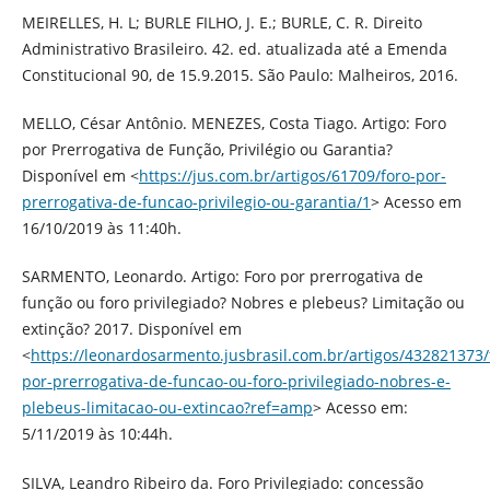
MEIRELLES, H. L; BURLE FILHO, J. E.; BURLE, C. R. Direito
Administrativo Brasileiro. 42. ed. atualizada até a Emenda
Constitucional 90, de 15.9.2015. São Paulo: Malheiros, 2016.
MELLO, César Antônio. MENEZES, Costa Tiago. Artigo: Foro
por Prerrogativa de Função, Privilégio ou Garantia?
Disponível em <
https://jus.com.br/artigos/61709/foro-por-
prerrogativa-de-funcao-privilegio-ou-garantia/1
> Acesso em
16/10/2019 às 11:40h.
SARMENTO, Leonardo. Artigo: Foro por prerrogativa de
função ou foro privilegiado? Nobres e plebeus? Limitação ou
extinção? 2017. Disponível em
<
https://leonardosarmento.jusbrasil.com.br/artigos/432821373/
por-prerrogativa-de-funcao-ou-foro-privilegiado-nobres-e-
plebeus-limitacao-ou-extincao?ref=amp
> Acesso em:
5/11/2019 às 10:44h.
SILVA, Leandro Ribeiro da. Foro Privilegiado: concessão