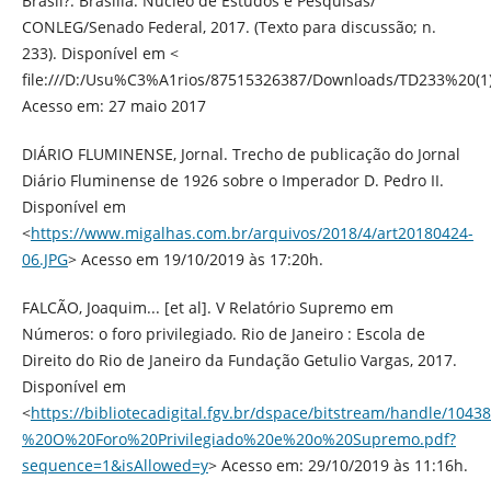
Brasil?. Brasília: Núcleo de Estudos e Pesquisas/
CONLEG/Senado Federal, 2017. (Texto para discussão; n.
233). Disponível em <
file:///D:/Usu%C3%A1rios/87515326387/Downloads/TD233%20(1
Acesso em: 27 maio 2017
DIÁRIO FLUMINENSE, Jornal. Trecho de publicação do Jornal
Diário Fluminense de 1926 sobre o Imperador D. Pedro II.
Disponível em
<
https://www.migalhas.com.br/arquivos/2018/4/art20180424-
06.JPG
> Acesso em 19/10/2019 às 17:20h.
FALCÃO, Joaquim... [et al]. V Relatório Supremo em
Números: o foro privilegiado. Rio de Janeiro : Escola de
Direito do Rio de Janeiro da Fundação Getulio Vargas, 2017.
Disponível em
<
https://bibliotecadigital.fgv.br/dspace/bitstream/handl
%20O%20Foro%20Privilegiado%20e%20o%20Supremo.pdf?
sequence=1&isAllowed=y
> Acesso em: 29/10/2019 às 11:16h.