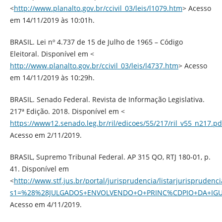
<
http://www.planalto.gov.br/ccivil_03/leis/l1079.htm
> Acesso
em 14/11/2019 às 10:01h.
BRASIL. Lei nº 4.737 de 15 de Julho de 1965 – Código
Eleitoral. Disponível em <
http://www.planalto.gov.br/ccivil_03/leis/l4737.htm
> Acesso
em 14/11/2019 às 10:29h.
BRASIL. Senado Federal. Revista de Informação Legislativa.
217ª Edição. 2018. Disponível em <
https://www12.senado.leg.br/ril/edicoes/55/217/ril_v55_n217.pd
Acesso em 2/11/2019.
BRASIL, Supremo Tribunal Federal. AP 315 QO, RTJ 180-01, p.
41. Disponível em
<
http://www.stf.jus.br/portal/jurisprudencia/listarjurisprudenci
s1=%28%28JULGADOS+ENVOLVENDO+O+PRINC%CDPIO+DA+IGUA
Acesso em 4/11/2019.