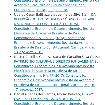
Constituição, Economia e Desenvolvimento: Revista da
Academia Brasileira de Direito Constitucional.
Curitiba, v. 10, n. 18, jan./jul. 2018.
Ubaldo Cesar Balthazar, Jaqueline da Silva Stein,
DA
RECEPÇÃO DO ARTIGO 104 DO CÓDIGO TRIBUTÁRIO
NACIONAL PELA CONSTITUIÇÃO FEDERAL
,
Constituição, Economia e Desenvolvimento: Revista
Eletrônica da Academia Brasileira de Direito
Constitucional : v. 7 n. 13 (2015): Constituição,
Economia e Desenvolvimento: Revista da Academia
Brasileira de Direito Constitucional. Curitiba, v. 7, n.
13, ago./dez. 2015.
Nestor Castilho Gomes, Luana de Carvalho Silva Gusso,
PATRIMÔNIO CULTURAL E DIREITOS FUNDAMENTAIS
,
Constituição, Economia e Desenvolvimento: Revista
Eletrônica da Academia Brasileira de Direito
Constitucional : v. 9 n. 17 (2017): Constituição,
Economia e Desenvolvimento: Revista da Academia
Brasileira de Direito Constitucional. Curitiba, v. 9, n.
17, ago./dez. 2017.
Daniel Guedes dos Santos, Aloísio Bolwerk,
O FORO
ESPECIAL POR PRERROGATIVA DE FUNÇÃO
,
Constituição, Economia e Desenvolvimento: Revista