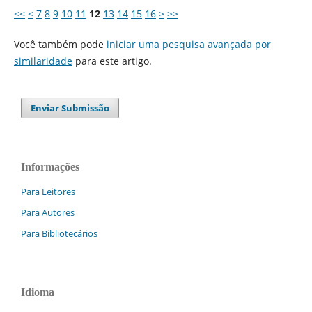
<<
<
7
8
9
10
11
12
13
14
15
16
>
>>
Você também pode
iniciar uma pesquisa avançada por
similaridade
para este artigo.
Enviar Submissão
Informações
Para Leitores
Para Autores
Para Bibliotecários
Idioma