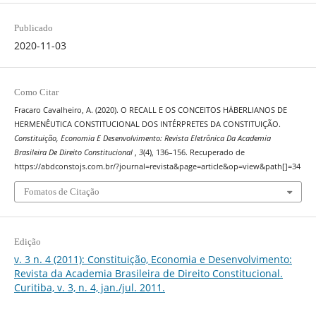
Publicado
2020-11-03
Como Citar
Fracaro Cavalheiro, A. (2020). O RECALL E OS CONCEITOS HÄBERLIANOS DE
HERMENÊUTICA CONSTITUCIONAL DOS INTÉRPRETES DA CONSTITUIÇÃO.
Constituição, Economia E Desenvolvimento: Revista Eletrônica Da Academia
Brasileira De Direito Constitucional
,
3
(4), 136–156. Recuperado de
https://abdconstojs.com.br/?journal=revista&page=article&op=view&path[]=34
Fomatos de Citação
Edição
v. 3 n. 4 (2011): Constituição, Economia e Desenvolvimento:
Revista da Academia Brasileira de Direito Constitucional.
Curitiba, v. 3, n. 4, jan./jul. 2011.