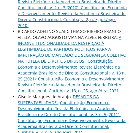
Revista Eletrônica da Academia Brasileira de Direito
Constitucional : v. 2 n. 3 (2010): Constituição, Economia
e Desenvolvimento: Revista da Academia Brasileira de
Direito Constitucional. Curitiba, v. 2, n. 3, jul./ago.
2010.
RICARDO ADELINO SUAID, THIAGO RIBEIRO FRANCO
VILELA, OLAVO AUGUSTO VIANNA ALVES FERREIRA,
A
INCONSTITUCIONALIDADE DA RESTRIÇÃO À
LEGITIMIDADE DE PARTIDOS POLÍTICOS PARA A
IMPETRAÇÃO DE MANDADO DE SEGURANÇA COLETIVO
NA TUTELA DE DIREITOS DIFUSOS
,
Constituição,
Economia e Desenvolvimento: Revista Eletrônica da
Academia Brasileira de Direito Constitucional : v. 13 n.
25 (2021): Constituição, Economia e Desenvolvimento:
Revista Eletrônica da Academia Brasileira de Direito
Constitucional. Curitiba, v. 13, n. 25, ago./dez. 2021.
Giselle Marques de Araujo,
DESAFIOS DA
SUSTENTABILIDADE
,
Constituição, Economia e
Desenvolvimento: Revista Eletrônica da Academia
Brasileira de Direito Constitucional : v. 3 n. 5 (2011):
Constituição, Economia e Desenvolvimento: Revista da
Academia Brasileira de Direito Constitucional.
Curitiba, v. 3, n. 5, ago./dez. 2011.