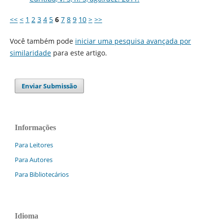
<<
<
1
2
3
4
5
6
7
8
9
10
>
>>
Você também pode
iniciar uma pesquisa avançada por
similaridade
para este artigo.
Enviar Submissão
Informações
Para Leitores
Para Autores
Para Bibliotecários
Idioma