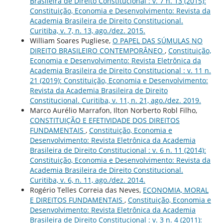
Brasileira de Direito Constitucional : v. 7 n. 13 (2015):
Constituição, Economia e Desenvolvimento: Revista da
Academia Brasileira de Direito Constitucional.
Curitiba, v. 7, n. 13, ago./dez. 2015.
William Soares Pugliese,
O PAPEL DAS SÚMULAS NO
DIREITO BRASILEIRO CONTEMPORÂNEO
,
Constituição,
Economia e Desenvolvimento: Revista Eletrônica da
Academia Brasileira de Direito Constitucional : v. 11 n.
21 (2019): Constituição, Economia e Desenvolvimento:
Revista da Academia Brasileira de Direito
Constitucional. Curitiba, v. 11, n. 21, ago./dez. 2019.
Marco Aurélio Marrafon, Ilton Norberto Robl Filho,
CONSTITUIÇÃO E EFETIVIDADE DOS DIREITOS
FUNDAMENTAIS
,
Constituição, Economia e
Desenvolvimento: Revista Eletrônica da Academia
Brasileira de Direito Constitucional : v. 6 n. 11 (2014):
Constituição, Economia e Desenvolvimento: Revista da
Academia Brasileira de Direito Constitucional.
Curitiba, v. 6, n. 11, ago./dez. 2014.
Rogério Telles Correia das Neves,
ECONOMIA, MORAL
E DIREITOS FUNDAMENTAIS
,
Constituição, Economia e
Desenvolvimento: Revista Eletrônica da Academia
Brasileira de Direito Constitucional : v. 3 n. 4 (2011):