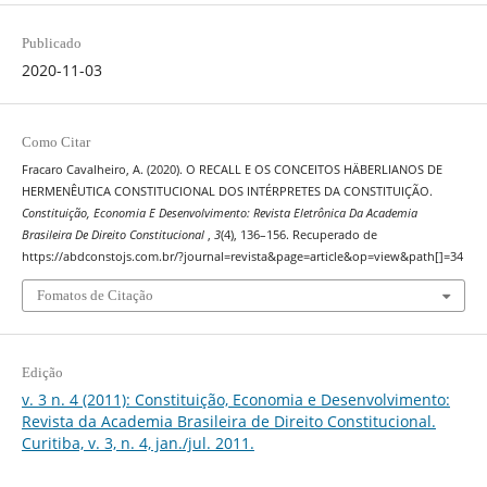
Publicado
2020-11-03
Como Citar
Fracaro Cavalheiro, A. (2020). O RECALL E OS CONCEITOS HÄBERLIANOS DE
HERMENÊUTICA CONSTITUCIONAL DOS INTÉRPRETES DA CONSTITUIÇÃO.
Constituição, Economia E Desenvolvimento: Revista Eletrônica Da Academia
Brasileira De Direito Constitucional
,
3
(4), 136–156. Recuperado de
https://abdconstojs.com.br/?journal=revista&page=article&op=view&path[]=34
Fomatos de Citação
Edição
v. 3 n. 4 (2011): Constituição, Economia e Desenvolvimento:
Revista da Academia Brasileira de Direito Constitucional.
Curitiba, v. 3, n. 4, jan./jul. 2011.