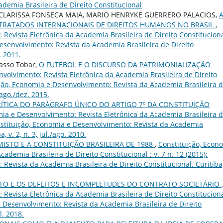
demia Brasileira de Direito Constitucional
 CLARISSA FONSECA MAIA, MARIO HENRYKE GUERRERO PALACIOS,
 TRATADOS INTERNACIONAIS DE DIREITOS HUMANOS NO BRASIL
,
Revista Eletrônica da Academia Brasileira de Direito Constituciona
 Desenvolvimento: Revista da Academia Brasileira de Direito
. 2011.
tasso Tobar,
O FUTEBOL E O DISCURSO DA PATRIMONIALIZAÇÃO
volvimento: Revista Eletrônica da Academia Brasileira de Direito
tuição, Economia e Desenvolvimento: Revista da Academia Brasileira 
 ago./dez. 2015.
ÍTICA DO PARÁGRAFO ÚNICO DO ARTIGO 7º DA CONSTITUIÇÃO
mia e Desenvolvimento: Revista Eletrônica da Academia Brasileira 
 Constituição, Economia e Desenvolvimento: Revista da Academia
, v. 2, n. 3, jul./ago. 2010.
MISTO E A CONSTITUIÇÃO BRASILEIRA DE 1988
,
Constituição, Econ
ademia Brasileira de Direito Constitucional : v. 7 n. 12 (2015):
Revista da Academia Brasileira de Direito Constitucional. Curitiba,
ATO E OS DEFEITOS E INCOMPLETUDES DO CONTRATO SOCIETÁRIO
,
Revista Eletrônica da Academia Brasileira de Direito Constituciona
 e Desenvolvimento: Revista da Academia Brasileira de Direito
l. 2018.