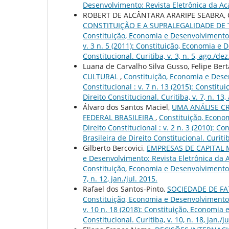
Desenvolvimento: Revista Eletrônica da Aca
ROBERT DE ALCÂNTARA ARARIPE SEABRA,
CONSTITUIÇÃO E A SUPRALEGALIDADE DE
Constituição, Economia e Desenvolvimento: 
v. 3 n. 5 (2011): Constituição, Economia e
Constitucional. Curitiba, v. 3, n. 5, ago./dez
Luana de Carvalho Silva Gusso, Felipe Ber
CULTURAL
,
Constituição, Economia e Desen
Constitucional : v. 7 n. 13 (2015): Consti
Direito Constitucional. Curitiba, v. 7, n. 13,
Álvaro dos Santos Maciel,
UMA ANÁLISE CR
FEDERAL BRASILEIRA
,
Constituição, Econo
Direito Constitucional : v. 2 n. 3 (2010):
Brasileira de Direito Constitucional. Curitiba
Gilberto Bercovici,
EMPRESAS DE CAPITAL 
e Desenvolvimento: Revista Eletrônica da Ac
Constituição, Economia e Desenvolvimento: 
7, n. 12, jan./jul. 2015.
Rafael dos Santos-Pinto,
SOCIEDADE DE F
Constituição, Economia e Desenvolvimento: 
v. 10 n. 18 (2018): Constituição, Economia
Constitucional. Curitiba, v. 10, n. 18, jan./ju