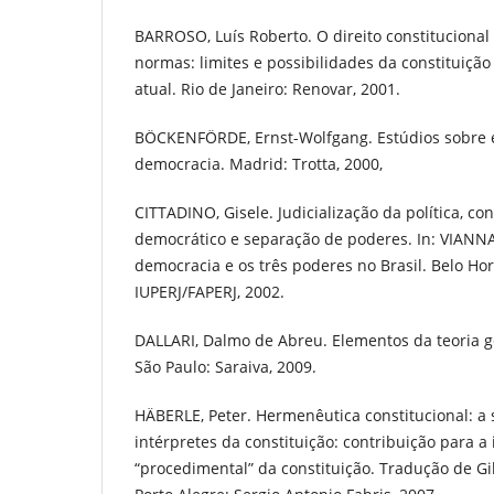
BARROSO, Luís Roberto. O direito constitucional 
normas: limites e possibilidades da constituição b
atual. Rio de Janeiro: Renovar, 2001.
BÖCKENFÖRDE, Ernst-Wolfgang. Estúdios sobre e
democracia. Madrid: Trotta, 2000,
CITTADINO, Gisele. Judicialização da política, co
democrático e separação de poderes. In: VIANNA
democracia e os três poderes no Brasil. Belo Ho
IUPERJ/FAPERJ, 2002.
DALLARI, Dalmo de Abreu. Elementos da teoria ge
São Paulo: Saraiva, 2009.
HÄBERLE, Peter. Hermenêutica constitucional: a
intérpretes da constituição: contribuição para a 
“procedimental” da constituição. Tradução de G