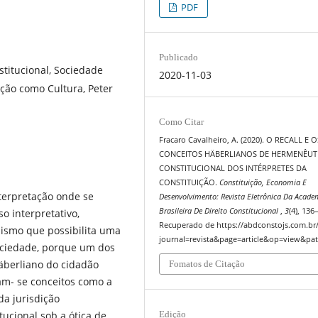
PDF
Publicado
stitucional, Sociedade
2020-11-03
ição como Cultura, Peter
Como Citar
Fracaro Cavalheiro, A. (2020). O RECALL E O
CONCEITOS HÄBERLIANOS DE HERMENÊUT
CONSTITUCIONAL DOS INTÉRPRETES DA
CONSTITUIÇÃO.
Constituição, Economia E
erpretação onde se
Desenvolvimento: Revista Eletrônica Da Acade
Brasileira De Direito Constitucional
,
3
(4), 136
o interpretativo,
Recuperado de https://abdconstojs.com.br
nismo que possibilita uma
journal=revista&page=article&op=view&pat
sociedade, porque um dos
̈berliano do cidadão
Fomatos de Citação
ham- se conceitos como a
a jurisdição
ucional sob a ótica de
Edição