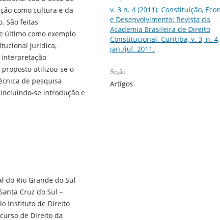
v. 3 n. 4 (2011): Constituição, Ec
ição como cultura e da
e Desenvolvimento: Revista da
. São feitas
Academia Brasileira de Direito
este último como exemplo
Constitucional. Curitiba, v. 3, n. 4,
itucional jurídica,
jan./jul. 2011.
interpretação
 proposto utilizou-se o
Seção
écnica de pesquisa
Artigos
 incluindo-se introdução e
l do Rio Grande do Sul –
Santa Cruz do Sul –
o Instituto de Direito
curso de Direito da