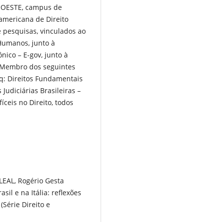
NIOESTE, campus de
oamericana de Direito
e pesquisas, vinculados ao
umanos, junto à
ico – E-gov, junto à
. Membro dos seguintes
q: Direitos Fundamentais
 Judiciárias Brasileiras –
íceis no Direito, todos
LEAL, Rogério Gesta
sil e na Itália: reflexões
(Série Direito e