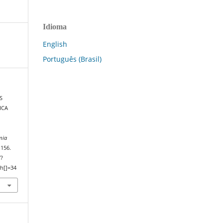
Idioma
English
Português (Brasil)
S
ICA
mia
–156.
/?
h[]=34