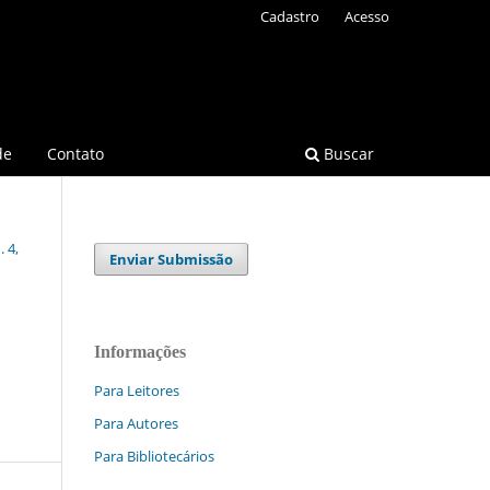
Cadastro
Acesso
de
Contato
Buscar
 4,
Enviar Submissão
Informações
Para Leitores
Para Autores
Para Bibliotecários