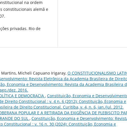
constitucional na ordem
s constitucionais alemã e
07.
ções privadas. Rio de
 Martins, Micheli Capuano Irigaray,
O CONSTITUCIONALISMO LATI
envolvimento: Revista Eletrônica da Academia Brasileira de Direit
tuição, Economia e Desenvolvimento: Revista da Academia Brasileira 
 ago./dez. 2016.
POLÍTICA E DEMOCRACIA
,
Constituição, Economia e Desenvolviment
e Direito Constitucional : v. 4 n. 6 (2012): Constituição, Economia e
ira de Direito Constitucional. Curitiba, v. 4, n. 6, jan./jul. 2012.
OBERANA POPULAR E A RETIRADA DA EXIGÊNCIA DE PLEBISCITO PA
GRANDE DO SUL
,
Constituição, Economia e Desenvolvimento: Revist
o Constitucional : v. 16 n. 30 (2024): Constituição, Economia e