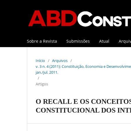
Sobre a Revista
Submissões
Atual
Arqui
Início
/
Arquivos
/
v. 3 n. 4 (2011): Constituição, Economia e Desenvolviment
jan./jul. 2011.
/
Artigos
O RECALL E OS CONCEIT
CONSTITUCIONAL DOS INT