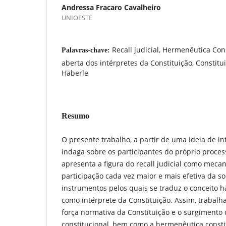
Andressa Fracaro Cavalheiro
UNIOESTE
Recall judicial, Hermenêutica Con
Palavras-chave:
aberta dos intérpretes da Constituição, Constitu
Häberle
Resumo
O presente trabalho, a partir de uma ideia de int
indaga sobre os participantes do próprio process
apresenta a figura do recall judicial como meca
participação cada vez maior e mais efetiva da 
instrumentos pelos quais se traduz o conceito ha
como intérprete da Constituição. Assim, trabal
força normativa da Constituição e o surgimento d
constitucional, bem como a hermenêutica constit