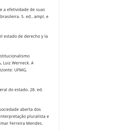
e a efetividade de suas
rasileira. 5. ed., ampl. e
l estado de derecho y la
nstitucionalismo
, Luiz Werneck. A
rizonte: UFMG,
ral do estado. 28. ed.
 sociedade aberta dos
interpretação pluralista e
ilmar Ferreira Mendes.