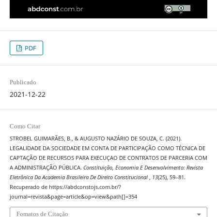
PDF
Publicado
2021-12-22
Como Citar
STROBEL GUIMARÃES, B., & AUGUSTO NAZÁRIO DE SOUZA, C. (2021).
LEGALIDADE DA SOCIEDADE EM CONTA DE PARTICIPAÇÃO COMO TÉCNICA DE
CAPTAÇÃO DE RECURSOS PARA EXECUÇAO DE CONTRATOS DE PARCERIA COM
A ADMINISTRAÇÃO PÚBLICA.
Constituição, Economia E Desenvolvimento: Revista
Eletrônica Da Academia Brasileira De Direito Constitucional
,
13
(25), 59–81.
Recuperado de https://abdconstojs.com.br/?
journal=revista&page=article&op=view&path[]=354
Fomatos de Citação