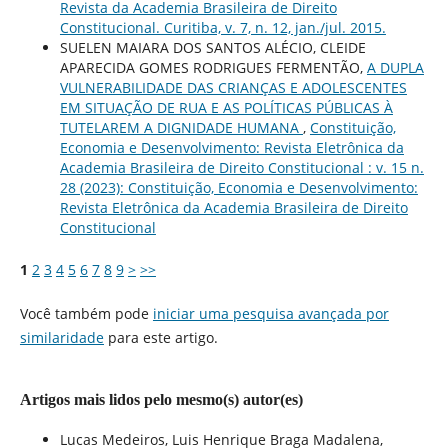
Revista da Academia Brasileira de Direito
Constitucional. Curitiba, v. 7, n. 12, jan./jul. 2015.
SUELEN MAIARA DOS SANTOS ALÉCIO, CLEIDE
APARECIDA GOMES RODRIGUES FERMENTÃO,
A DUPLA
VULNERABILIDADE DAS CRIANÇAS E ADOLESCENTES
EM SITUAÇÃO DE RUA E AS POLÍTICAS PÚBLICAS À
TUTELAREM A DIGNIDADE HUMANA
,
Constituição,
Economia e Desenvolvimento: Revista Eletrônica da
Academia Brasileira de Direito Constitucional : v. 15 n.
28 (2023): Constituição, Economia e Desenvolvimento:
Revista Eletrônica da Academia Brasileira de Direito
Constitucional
1
2
3
4
5
6
7
8
9
>
>>
Você também pode
iniciar uma pesquisa avançada por
similaridade
para este artigo.
Artigos mais lidos pelo mesmo(s) autor(es)
Lucas Medeiros, Luis Henrique Braga Madalena,