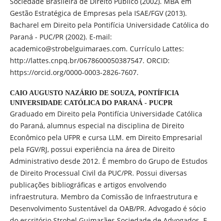
Sociedade Brasileira de Direito Público (2002). MBA em
Gestão Estratégica de Empresas pela ISAE/FGV (2013).
Bacharel em Direito pela Pontifícia Universidade Católica do
Paraná - PUC/PR (2002). E-mail:
academico@strobelguimaraes.com. Currículo Lattes:
http://lattes.cnpq.br/0678600050387547. ORCID:
https://orcid.org/0000-0003-2826-7607.
CAIO AUGUSTO NAZÁRIO DE SOUZA,
PONTÍFICIA
UNIVERSIDADE CATÓLICA DO PARANÁ - PUCPR
Graduado em Direito pela Pontifícia Universidade Católica
do Paraná, alumnus especial na disciplina de Direito
Econômico pela UFPR e cursa LLM. em Direito Empresarial
pela FGV/RJ, possui experiência na área de Direito
Administrativo desde 2012. É membro do Grupo de Estudos
de Direito Processual Civil da PUC/PR. Possui diversas
publicações bibliográficas e artigos envolvendo
infraestrutura. Membro da Comissão de Infraestrutura e
Desenvolvimento Sustentável da OAB/PR. Advogado é sócio
do escritório Strobel Guimarães Sociedade de Advogados. E-