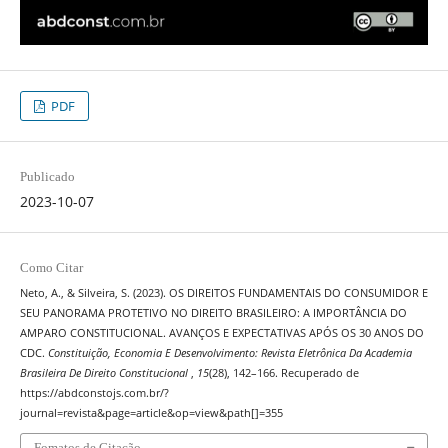
PDF
Publicado
2023-10-07
Como Citar
Neto, A., & Silveira, S. (2023). OS DIREITOS FUNDAMENTAIS DO CONSUMIDOR E
SEU PANORAMA PROTETIVO NO DIREITO BRASILEIRO: A IMPORTÂNCIA DO
AMPARO CONSTITUCIONAL. AVANÇOS E EXPECTATIVAS APÓS OS 30 ANOS DO
CDC.
Constituição, Economia E Desenvolvimento: Revista Eletrônica Da Academia
Brasileira De Direito Constitucional
,
15
(28), 142–166. Recuperado de
https://abdconstojs.com.br/?
journal=revista&page=article&op=view&path[]=355
Fomatos de Citação