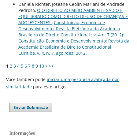
Daniela Richter, Joseane Ceolin Mariani de Andrade
Pedroso,
O O DIREITO AO MEIO AMBIENTE SADIO E
EQUILIBRADO COMO DIREITO DIFUSO DE CRIANÇAS E
ADOLESCENTES
,
Constituição, Economia e
Desenvolvimento: Revista Eletrônica da Academia
Brasileira de Direito Constitucional : v. 4 n. 7 (2012):
Constituição, Economia e Desenvolvimento: Revista da
Academia Brasileira de Direito Constitucional.
Curitiba, v. 4, n. 7, ago./dez. 2012.
1
2
3
4
5
6
7
8
9
10
>
>>
Você também pode
iniciar uma pesquisa avançada por
similaridade
para este artigo.
Enviar Submissão
Informações