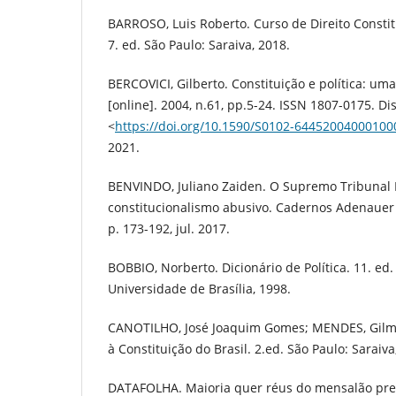
BARROSO, Luis Roberto. Curso de Direito Consti
7. ed. São Paulo: Saraiva, 2018.
BERCOVICI, Gilberto. Constituição e política: uma
[online]. 2004, n.61, pp.5-24. ISSN 1807-0175. Di
<
https://doi.org/10.1590/S0102-64452004000100
2021.
BENVINDO, Juliano Zaiden. O Supremo Tribunal 
constitucionalismo abusivo. Cadernos Adenauer XVI
p. 173-192, jul. 2017.
BOBBIO, Norberto. Dicionário de Política. 11. ed. v
Universidade de Brasília, 1998.
CANOTILHO, José Joaquim Gomes; MENDES, Gilma
à Constituição do Brasil. 2.ed. São Paulo: Saraiva
DATAFOLHA. Maioria quer réus do mensalão pre