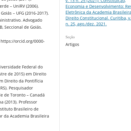
v. 13 n. 25 (2021): Constituição,
erde – UniRV (2006).
Economia e Desenvolvimento: Rev
Eletrônica da Academia Brasileir
 Goiás – UFG (2016-2017).
Direito Constitucional. Curitiba, v.
ministrativo. Advogado
n. 25, ago./dez. 2021.
, Seccional de Goiás.
Seção
https://orcid.org/0000-
Artigos
niversidade Federal do
tre de 2015) em Direito
 Direito da Pontifícia
CRS). Pesquisador
ade de Toronto – Canadá
a (2013). Professor
tituto Brasileiro de
or da Academia Brasileira