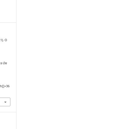
21). O
ca Da
,
h[]=36