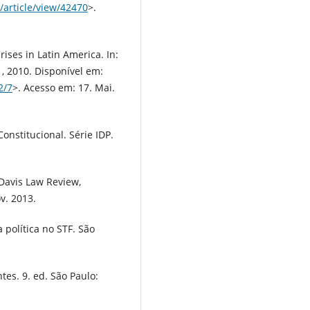
a/article/view/42470
>.
ises in Latin America. In:
11, 2010. Disponível em:
2/7
>. Acesso em: 17. Mai.
nstitucional. Série IDP.
Davis Law Review,
ov. 2013.
 política no STF. São
es. 9. ed. São Paulo: