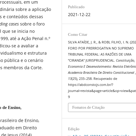
processuais, em um
Publicado
dinária sobre a aplicação
2021-12-22
es e conteúdos dessas
ding cases
sobre o foro
 que se inicia no
Como Citar
999, até a Ação Penal n.º
SILVA ATAÍDE, J. R., & ROBL FILHO, I. N. (20
icou-se a avaliar a
FORO POR PRERROGATIVA NO SUPREMO
ividualismo e estrutura
TRIBUNAL FEDERAL: AS RAZÕES DE UMA
ão pública e o cenário
“CIRANDA” JURISPRUDENCIAL.
Constituição,
Economia E Desenvolvimento: Revista Eletrôni
dos membros da Corte.
Academia Brasileira De Direito Constitucional
13
(25), 233–258. Recuperado de
https://abdconstojs.com.br/?
journal=revista&page=article&op=view&pat
9
Fomatos de Citação
ro de Ensino,
rasileiro de Ensino,
raduado em Direito
Edição
de Jesus (2014).