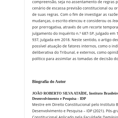
compreensão, seja no assentamento de regras 
cenário de escassa previsão constitucional ou or
de suas regras. Com o fim de investigar as razõ
mudanças, o escrito elencou e considerou os
lea
por prerrogativa, através de um recorte temporal
julgamento do Inquérito n.º 687-SP, julgado em 1
937, julgada em 2018. Neste sentido, o artigo ded
possível atuação de fatores internos, como o ind
deliberativa do Tribunal, e externos, como opini
político para assimilar as tomadas de decisão 
Biografia do Autor
JOÃO ROBERTO SILVA ATAÍDE,
Instituto Brasilei
Desenvolvimento e Pesquisa - IDP
Mestre em Direito Constitucional pelo Instituto B
Desenvolvimento e Pesquisa – IDP (2021). Pós-g
Constitucional Aplicado pela Faculdade Damásio 