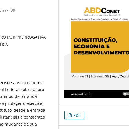
isa - IDP
ORO POR PRERROGATIVA,
TICA
decisões, as constantes
al Federal sobre o foro
ominou de “ciranda”
a proteger o exercício
stituto, desde a entrada
PDF
bstanciais e constantes
a na mudança de sua