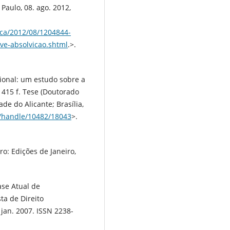
 Paulo, 08. ago. 2012,
ica/2012/08/1204844-
ve-absolvicao.shtml
.>.
ional: um estudo sobre a
 415 f. Tese (Doutorado
de do Alicante; Brasília,
r/handle/10482/18043
>.
o: Edições de Janeiro,
ase Atual de
ta de Direito
, jan. 2007. ISSN 2238-