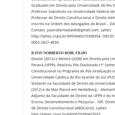
Graduado em Direito pela Universidade de Rio V
Professor Substituto na Universidade Federal de
Professor de Direito Constitucional e Direito Ad
inscrito na Ordem dos Advogados do Brasil – OAB
Contato: joaorobertoataide@gmail.com. Lattes:
http://lattes.cnpq.br/8993440310308354. ORCID: 
0002-2827-4834.
ILTON NORBERTO ROBL FILHO
Doutor (2012) e Mestre (2008) em Direito pela U
Paraná (UFPR). Realizou Pós-Doutorado (1º Semes
Constitucional no Programa de Pós-Graduação em
Universidade Católica do Rio Grande do Sul (PU
Visitante na Faculdade de Direito da Universid
(2012) e do Max Planck em Heidelberg – Alemanh
Adjunto da Faculdade de Direito da UFPR e do Ins
Ensino, Desenvolvimento e Pesquisa – IDP. Diret
de Direito Constitucional (ABDConst). Lattes:
http://lattes.cnpq.br/6850075090457033.