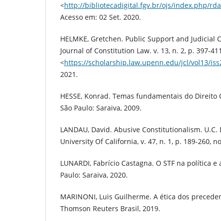
<
http://bibliotecadigital.fgv.br/ojs/index.php/rd
Acesso em: 02 Set. 2020.
HELMKE, Gretchen. Public Support and Judicial Cr
Journal of Constitution Law. v. 13, n. 2, p. 397-4
<
https://scholarship.law.upenn.edu/jcl/vol13/iss
2021.
HESSE, Konrad. Temas fundamentais do Direito Co
São Paulo: Saraiva, 2009.
LANDAU, David. Abusive Constitutionalism. U.C. 
University Of California, v. 47, n. 1, p. 189-260, n
LUNARDI, Fabrício Castagna. O STF na política e a
Paulo: Saraiva, 2020.
MARINONI, Luis Guilherme. A ética dos precedent
Thomson Reuters Brasil, 2019.