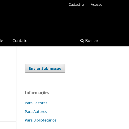
Cadastro
Acesso
de
Contato
Buscar
Enviar Submissão
Informações
Para Leitores
Para Autores
Para Bibliotecários