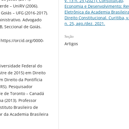
v. 13 n. 25 (2021): Constituição,
erde – UniRV (2006).
Economia e Desenvolvimento: Rev
Eletrônica da Academia Brasileir
 Goiás – UFG (2016-2017).
Direito Constitucional. Curitiba, v.
ministrativo. Advogado
n. 25, ago./dez. 2021.
, Seccional de Goiás.
Seção
https://orcid.org/0000-
Artigos
niversidade Federal do
tre de 2015) em Direito
 Direito da Pontifícia
CRS). Pesquisador
ade de Toronto – Canadá
a (2013). Professor
tituto Brasileiro de
or da Academia Brasileira