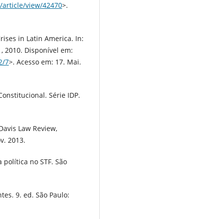
a/article/view/42470
>.
ises in Latin America. In:
11, 2010. Disponível em:
2/7
>. Acesso em: 17. Mai.
nstitucional. Série IDP.
Davis Law Review,
ov. 2013.
 política no STF. São
es. 9. ed. São Paulo: