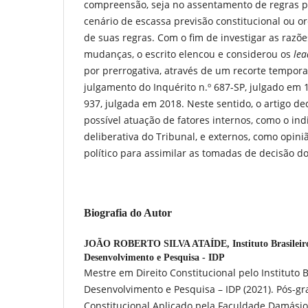
compreensão, seja no assentamento de regras 
cenário de escassa previsão constitucional ou or
de suas regras. Com o fim de investigar as razõ
mudanças, o escrito elencou e considerou os
lea
por prerrogativa, através de um recorte temporal
julgamento do Inquérito n.º 687-SP, julgado em 1
937, julgada em 2018. Neste sentido, o artigo ded
possível atuação de fatores internos, como o ind
deliberativa do Tribunal, e externos, como opini
político para assimilar as tomadas de decisão 
Biografia do Autor
JOÃO ROBERTO SILVA ATAÍDE,
Instituto Brasilei
Desenvolvimento e Pesquisa - IDP
Mestre em Direito Constitucional pelo Instituto B
Desenvolvimento e Pesquisa – IDP (2021). Pós-g
Constitucional Aplicado pela Faculdade Damásio 