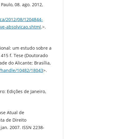
 Paulo, 08. ago. 2012,
ica/2012/08/1204844-
ve-absolvicao.shtml
.>.
ional: um estudo sobre a
 415 f. Tese (Doutorado
de do Alicante; Brasília,
r/handle/10482/18043
>.
o: Edições de Janeiro,
ase Atual de
ta de Direito
, jan. 2007. ISSN 2238-