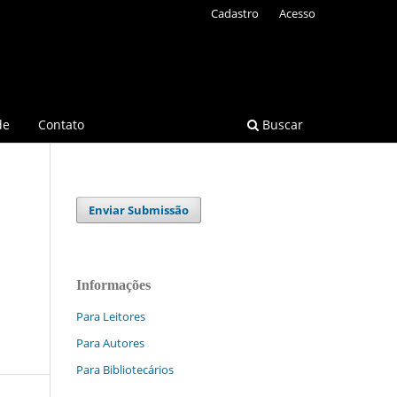
Cadastro
Acesso
de
Contato
Buscar
Enviar Submissão
Informações
Para Leitores
Para Autores
Para Bibliotecários