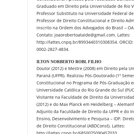
Graduado em Direito pela Universidade de Rio V
Professor Substituto na Universidade Federal de
Professor de Direito Constitucional e Direito Ad
inscrito na Ordem dos Advogados do Brasil – OAB
Contato: joaorobertoataide@gmail.com. Lattes:
http://lattes.cnpq.br/8993440310308354. ORCID: 
0002-2827-4834.
ILTON NORBERTO ROBL FILHO
Doutor (2012) e Mestre (2008) em Direito pela U
Paraná (UFPR). Realizou Pós-Doutorado (1º Semes
Constitucional no Programa de Pós-Graduação em
Universidade Católica do Rio Grande do Sul (PU
Visitante na Faculdade de Direito da Universid
(2012) e do Max Planck em Heidelberg – Alemanh
Adjunto da Faculdade de Direito da UFPR e do Ins
Ensino, Desenvolvimento e Pesquisa – IDP. Diret
de Direito Constitucional (ABDConst). Lattes:
http://lattes.cnpq.br/6850075090457033.