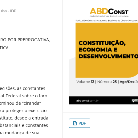
isa - IDP
ORO POR PRERROGATIVA,
TICA
decisões, as constantes
al Federal sobre o foro
ominou de “ciranda”
a proteger o exercício
stituto, desde a entrada
PDF
bstanciais e constantes
a na mudança de sua