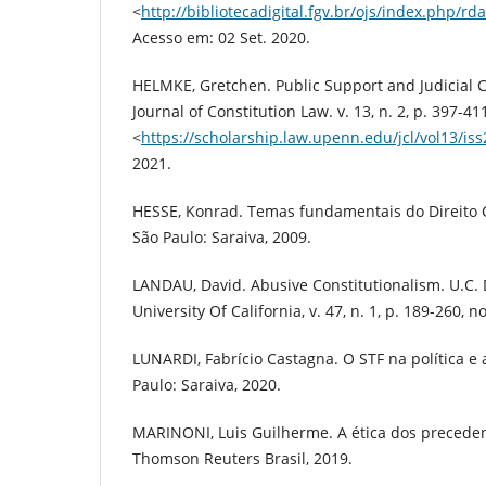
<
http://bibliotecadigital.fgv.br/ojs/index.php/rd
Acesso em: 02 Set. 2020.
HELMKE, Gretchen. Public Support and Judicial Cr
Journal of Constitution Law. v. 13, n. 2, p. 397-4
<
https://scholarship.law.upenn.edu/jcl/vol13/iss
2021.
HESSE, Konrad. Temas fundamentais do Direito Co
São Paulo: Saraiva, 2009.
LANDAU, David. Abusive Constitutionalism. U.C. 
University Of California, v. 47, n. 1, p. 189-260, n
LUNARDI, Fabrício Castagna. O STF na política e a
Paulo: Saraiva, 2020.
MARINONI, Luis Guilherme. A ética dos precedent
Thomson Reuters Brasil, 2019.