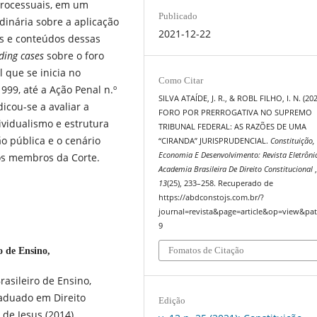
processuais, em um
Publicado
dinária sobre a aplicação
2021-12-22
es e conteúdos dessas
ding cases
sobre o foro
 que se inicia no
Como Citar
999, até a Ação Penal n.º
SILVA ATAÍDE, J. R., & ROBL FILHO, I. N. (20
icou-se a avaliar a
FORO POR PRERROGATIVA NO SUPREMO
ividualismo e estrutura
TRIBUNAL FEDERAL: AS RAZÕES DE UMA
ão pública e o cenário
“CIRANDA” JURISPRUDENCIAL.
Constituição,
Economia E Desenvolvimento: Revista Eletrôni
dos membros da Corte.
Academia Brasileira De Direito Constitucional
13
(25), 233–258. Recuperado de
https://abdconstojs.com.br/?
journal=revista&page=article&op=view&pat
9
Fomatos de Citação
ro de Ensino,
rasileiro de Ensino,
raduado em Direito
Edição
de Jesus (2014).