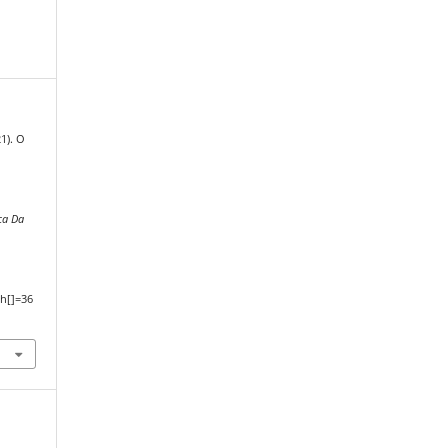
21). O
ca Da
,
h[]=36