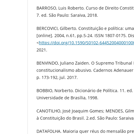
BARROSO, Luis Roberto. Curso de Direito Consti
7. ed. São Paulo: Saraiva, 2018.
BERCOVICI, Gilberto. Constituição e política: uma
[online]. 2004, n.61, pp.5-24. ISSN 1807-0175. Di
<
https://doi.org/10.1590/S0102-64452004000100
2021.
BENVINDO, Juliano Zaiden. O Supremo Tribunal 
constitucionalismo abusivo. Cadernos Adenauer XVI
p. 173-192, jul. 2017.
BOBBIO, Norberto. Dicionário de Política. 11. ed. v
Universidade de Brasília, 1998.
CANOTILHO, José Joaquim Gomes; MENDES, Gilma
à Constituição do Brasil. 2.ed. São Paulo: Saraiva
DATAFOLHA. Maioria quer réus do mensalão pre