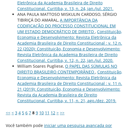
Eletrônica da Academia Brasileira de Direito
Constitucional. Curitiba, v. 13, n. 24, jan./jul. 2021.
ANA PAULA MATTOSO MISKULIN CARDOSO, SÉRGIO
TIBIRIÇÁ DO AMARAL,
A IMPORTÂNCIA DA
CODIFICAÇÃO DO PROCESSO CONSTITUCIONAL EM
UM ESTADO DEMOCRÁTICO DE DIREITO
,
Constituição,
Economia e Desenvolvimento: Revista Eletrônica da
Academia Brasileira de Direito Constitucional : v. 12 n.
22 (2020): Constituição, Economia e Desenvolvimento:
Revista Eletrônica da Academia Brasileira de Direito
Constitucional. Curitiba, v. 12, n. 22, jan./jul. 2020.
William Soares Pugliese,
O PAPEL DAS SÚMULAS NO
DIREITO BRASILEIRO CONTEMPORÂNEO
,
Constituição,
Economia e Desenvolvimento: Revista Eletrônica da
Academia Brasileira de Direito Constitucional : v. 11 n.
21 (2019): Constituição, Economia e Desenvolvimento:
Revista da Academia Brasileira de Direito
Constitucional. Curitiba, v. 11, n. 21, ago./dez. 2019.
<<
<
3
4
5
6
7
8
9
10
11
12
>
>>
Você também pode
iniciar uma pesquisa avançada por