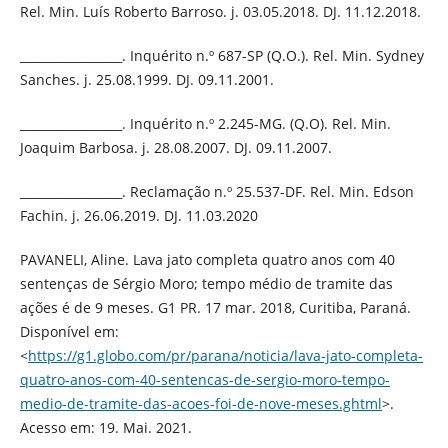
Rel. Min. Luís Roberto Barroso. j. 03.05.2018. DJ. 11.12.2018.
_________________. Inquérito n.º 687-SP (Q.O.). Rel. Min. Sydney
Sanches. j. 25.08.1999. DJ. 09.11.2001.
_________________. Inquérito n.º 2.245-MG. (Q.O). Rel. Min.
Joaquim Barbosa. j. 28.08.2007. DJ. 09.11.2007.
_________________. Reclamação n.º 25.537-DF. Rel. Min. Edson
Fachin. j. 26.06.2019. DJ. 11.03.2020
PAVANELI, Aline. Lava jato completa quatro anos com 40
sentenças de Sérgio Moro; tempo médio de tramite das
ações é de 9 meses. G1 PR. 17 mar. 2018, Curitiba, Paraná.
Disponível em:
<
https://g1.globo.com/pr/parana/noticia/lava-jato-completa-
quatro-anos-com-40-sentencas-de-sergio-moro-tempo-
medio-de-tramite-das-acoes-foi-de-nove-meses.ghtml
>.
Acesso em: 19. Mai. 2021.