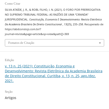
Como Citar
SILVA ATAÍDE, J. R., & ROBL FILHO, I. N. (2021). O FORO POR PRERROGATIVA
NO SUPREMO TRIBUNAL FEDERAL: AS RAZÕES DE UMA “CIRANDA”
JURISPRUDENCIAL.
Constituição, Economia E Desenvolvimento: Revista Eletrônica
Da Academia Brasileira De Direito Constitucional
,
13
(25), 233–258. Recuperado de
https://abdconstojs.com.br/?
journal=revista&page=article&op=view&path[]=369
Fomatos de Citação
Edição
v. 13 n. 25 (2021): Constituição, Economia e
Desenvolvimento: Revista Eletrônica da Academia Brasileira
de Direito Constitucional. Curitiba, v. 13, n. 25, ago./dez.
2021.
Seção
Artigos