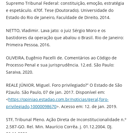
Supremo Tribunal Federal: constituição, emoção, estratégia
e espetáculo. 470f. Tese (Doutorado). Universidade do
Estado do Rio de Janeiro, Faculdade de Direito, 2014.
NETTO, Vladimir. Lava jato: o juiz Sérgio Moro e os
bastidores da operação que abalou o Brasil. Rio de Janeiro:
Primeira Pessoa, 2016.
OLIVEIRA, Eugênio Pacelli de. Comentários ao Código de
Processo Penal e sua jurisprudência. 12.ed. São Paulo:
Saraiva, 2020.
REALE JÚNIOR, Miguel. Foro privilegiado?” O Estado de São
P2aulo. São Paulo, 07 de jan. 2017. Disponível em:
<
https://opiniao.estadao.com.br/noticias/geral,foro-
privilegiado,10000098670
>. Acesso em: 12. de jan. 2019.
STF, Tribunal Pleno. Ação Direta de Inconstitucionalidade n.º
2.587-GO. Rel. Min. Maurício Corrêa. j. 01.12.2004. DJ.