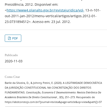
Presidência, 2012. Disponível em:
<
https://www4.planalto.gov.br/revistajuridica/vol-
13-n-101-
out-2011-jan-2012/menu-vertical/artigos/artigos.2012-01-
23.0731894512>. Acesso em: 23 jul. 2012.
PDF
Publicado
2020-11-03
Como Citar
Barile da Silveira, D., & Johnny Petini, E. (2020). A LEGITIMIDADE DEMOCRÁTICA
DA JURISDIÇÃO CONSTITUCIONAL NA CONCRETIZAÇÃO DOS DIREITOS
FUNDAMENTAIS.
Constituição, Economia E Desenvolvimento: Revista Eletrônica Da
Academia Brasileira De Direito Constitucional
,
3
(5), 251–273. Recuperado de
https://abdconstojs.com.br/?journal=revista&page=article&op=view&path[]=37