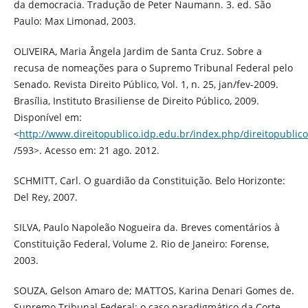
da democracia. Tradução de Peter Naumann. 3. ed. São
Paulo: Max Limonad, 2003.
OLIVEIRA, Maria Ângela Jardim de Santa Cruz. Sobre a
recusa de nomeações para o Supremo Tribunal Federal pelo
Senado. Revista Direito Público, Vol. 1, n. 25, jan/fev-2009.
Brasília, Instituto Brasiliense de Direito Público, 2009.
Disponível em:
<
http://www.direitopublico.idp.edu.br/index.php/direitopublico/
/593>. Acesso em: 21 ago. 2012.
SCHMITT, Carl. O guardião da Constituição. Belo Horizonte:
Del Rey, 2007.
SILVA, Paulo Napoleão Nogueira da. Breves comentários à
Constituição Federal, Volume 2. Rio de Janeiro: Forense,
2003.
SOUZA, Gelson Amaro de; MATTOS, Karina Denari Gomes de.
Supremo Tribunal Federal: o caso paradigmático da Corte