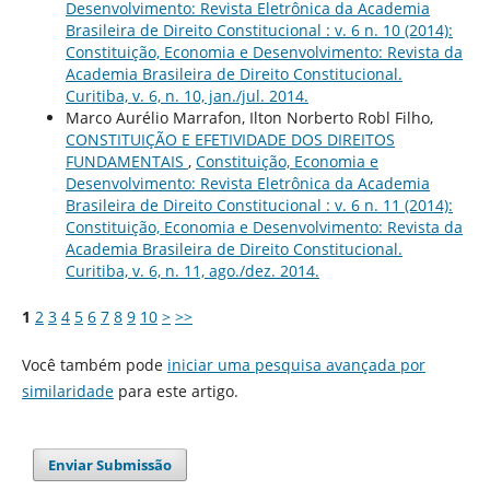
Desenvolvimento: Revista Eletrônica da Academia
Brasileira de Direito Constitucional : v. 6 n. 10 (2014):
Constituição, Economia e Desenvolvimento: Revista da
Academia Brasileira de Direito Constitucional.
Curitiba, v. 6, n. 10, jan./jul. 2014.
Marco Aurélio Marrafon, Ilton Norberto Robl Filho,
CONSTITUIÇÃO E EFETIVIDADE DOS DIREITOS
FUNDAMENTAIS
,
Constituição, Economia e
Desenvolvimento: Revista Eletrônica da Academia
Brasileira de Direito Constitucional : v. 6 n. 11 (2014):
Constituição, Economia e Desenvolvimento: Revista da
Academia Brasileira de Direito Constitucional.
Curitiba, v. 6, n. 11, ago./dez. 2014.
1
2
3
4
5
6
7
8
9
10
>
>>
Você também pode
iniciar uma pesquisa avançada por
similaridade
para este artigo.
Enviar Submissão