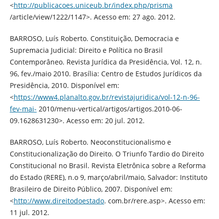
<
http://publicacoes.uniceub.br/index.php/prisma
/article/view/1222/1147>. Acesso em: 27 ago. 2012.
BARROSO, Luís Roberto. Constituição, Democracia e
Supremacia Judicial: Direito e Política no Brasil
Contemporâneo. Revista Jurídica da Presidência, Vol. 12, n.
96, fev./maio 2010. Brasília: Centro de Estudos Jurídicos da
Presidência, 2010. Disponível em:
<
https://www4.planalto.gov.br/revistajuridica/vol-12-n-96-
fev-mai-
2010/menu-vertical/artigos/artigos.2010-06-
09.1628631230>. Acesso em: 20 jul. 2012.
BARROSO, Luís Roberto. Neoconstitucionalismo e
Constitucionalização do Direito. O Triunfo Tardio do Direito
Constitucional no Brasil. Revista Eletrônica sobre a Reforma
do Estado (RERE), n.o 9, março/abril/maio, Salvador: Instituto
Brasileiro de Direito Público, 2007. Disponível em:
<
http://www.direitodoestado
. com.br/rere.asp>. Acesso em:
11 jul. 2012.