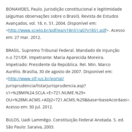
BONAVIDES, Paulo. Jurisdição constitucional e legitimidade
(algumas observações sobre o Brasil). Revista de Estudos
Avançados, vol. 18, n. 51, 2004. Disponível em:
<
http://www.scielo.br/pdf/ea/v18n51/a07v1851.pdf
>. Acesso
em: 27 mar. 2012.
BRASIL. Supremo Tribunal Federal. Mandado de Injunção
n.o 721/DF. Impetrante: Maria Aparecida Moreira.
Impetrado: Presidente da República. Rel. Min. Marco
Aurélio. Brasília, 30 de agosto de 2007. Disponível em:
<
http://www.stf.jus.br/portal/
jurisprudencia/listarJurisprudencia.asp?
s1=%28MI%24.SCLA.+E+721.NUME.%29+
OU+%28MI.ACMS.+ADJ2+721.ACMS.%29&base=baseAcordaos>.
Acesso em: 30 jul. 2012.
BULOS, Uadi Lammêgo. Constituição Federal Anotada. 5. ed.
São Paulo: Saraiva, 2003.