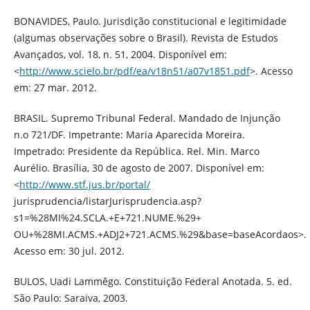
BONAVIDES, Paulo. Jurisdição constitucional e legitimidade
(algumas observações sobre o Brasil). Revista de Estudos
Avançados, vol. 18, n. 51, 2004. Disponível em:
<
http://www.scielo.br/pdf/ea/v18n51/a07v1851.pdf
>. Acesso
em: 27 mar. 2012.
BRASIL. Supremo Tribunal Federal. Mandado de Injunção
n.o 721/DF. Impetrante: Maria Aparecida Moreira.
Impetrado: Presidente da República. Rel. Min. Marco
Aurélio. Brasília, 30 de agosto de 2007. Disponível em:
<
http://www.stf.jus.br/portal/
jurisprudencia/listarJurisprudencia.asp?
s1=%28MI%24.SCLA.+E+721.NUME.%29+
OU+%28MI.ACMS.+ADJ2+721.ACMS.%29&base=baseAcordaos>.
Acesso em: 30 jul. 2012.
BULOS, Uadi Lammêgo. Constituição Federal Anotada. 5. ed.
São Paulo: Saraiva, 2003.