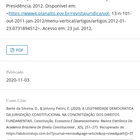
Presidência, 2012. Disponível em:
<
https://www4.planalto.gov.br/revistajuridica/vol-
13-n-101-
out-2011-jan-2012/menu-vertical/artigos/artigos.2012-01-
23.0731894512>. Acesso em: 23 jul. 2012.
PDF
Publicado
2020-11-03
Como Citar
Barile da Silveira, D., & Johnny Petini, E. (2020). A LEGITIMIDADE DEMOCRÁTICA
DA JURISDIÇÃO CONSTITUCIONAL NA CONCRETIZAÇÃO DOS DIREITOS
FUNDAMENTAIS.
Constituição, Economia E Desenvolvimento: Revista Eletrônica Da
Academia Brasileira De Direito Constitucional
,
3
(5), 251–273. Recuperado de
https://abdconstojs.com.br/?journal=revista&page=article&op=view&path[]=37