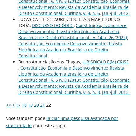
Constitucional : v. 4 n. 6 (2012): Constituição, Economia
e Desenvolvimento: Revista da Academia Brasileira de
Direito Constitucional. Curitiba, v. 4, n. 6, jan./jul. 2012.
LUCAS CATIB DE LAURENTIIS, THAIS MARIE SUENO
TODA,
DISCURSO DO ÓDIO
,
Constituição, Economia e
Desenvolvimento: Revista Eletrônica da Academia
Brasileira de Direito Constitucional : v. 14 n. 26 (2022):
Constituição, Economia e Desenvolvimento: Revista
Eletrônica da Academia Brasileira de Direito
Constitucional
Bruno Anunciação das Chagas,
JURISDIÇÃO E(M) CRISE
,
Constituição, Economia e Desenvolvimento: Revista
Eletrônica da Academia Brasileira de Direito
Constitucional : v. 5 n. 8 (2013): Constituição, Economia
e Desenvolvimento: Revista da Academia Brasileira de
Direito Constitucional. Curitiba, v. 5, n. 8, jan./jul. 2013.
<<
<
17
18
19
20
21
22
Você também pode
iniciar uma pesquisa avançada por
similaridade
para este artigo.