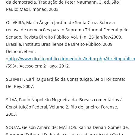
da democracia. Tradução de Peter Naumann. 3. ed. São
Paulo: Max Limonad, 2003.
OLIVEIRA, Maria Ângela Jardim de Santa Cruz. Sobre a
recusa de nomeações para o Supremo Tribunal Federal pelo
Senado. Revista Direito Público, Vol. 1, n. 25, jan/fev-2009.
Brasília, Instituto Brasiliense de Direito Público, 2009.
Disponível em:
<
http://www.direitopublico.idp.edu.br/index.php/direitopublico/
/593>. Acesso em: 21 ago. 2012.
SCHMITT, Carl. O guardião da Constituição. Belo Horizonte:
Del Rey, 2007.
SILVA, Paulo Napoleão Nogueira da. Breves comentários à
Constituição Federal, Volume 2. Rio de Janeiro: Forense,
2003.
SOUZA, Gelson Amaro de; MATTOS, Karina Denari Gomes de.
Supremo Tribunal Federal: o caso paradigmático da Corte