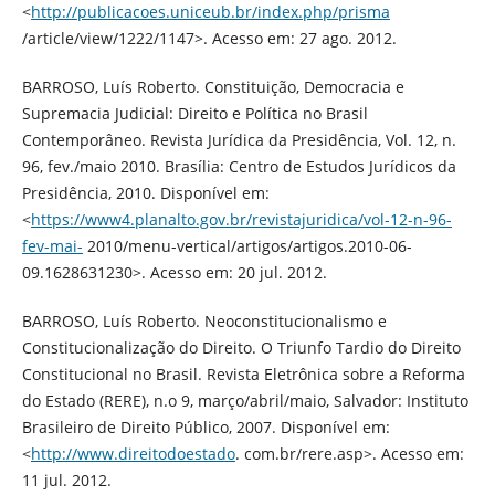
<
http://publicacoes.uniceub.br/index.php/prisma
/article/view/1222/1147>. Acesso em: 27 ago. 2012.
BARROSO, Luís Roberto. Constituição, Democracia e
Supremacia Judicial: Direito e Política no Brasil
Contemporâneo. Revista Jurídica da Presidência, Vol. 12, n.
96, fev./maio 2010. Brasília: Centro de Estudos Jurídicos da
Presidência, 2010. Disponível em:
<
https://www4.planalto.gov.br/revistajuridica/vol-12-n-96-
fev-mai-
2010/menu-vertical/artigos/artigos.2010-06-
09.1628631230>. Acesso em: 20 jul. 2012.
BARROSO, Luís Roberto. Neoconstitucionalismo e
Constitucionalização do Direito. O Triunfo Tardio do Direito
Constitucional no Brasil. Revista Eletrônica sobre a Reforma
do Estado (RERE), n.o 9, março/abril/maio, Salvador: Instituto
Brasileiro de Direito Público, 2007. Disponível em:
<
http://www.direitodoestado
. com.br/rere.asp>. Acesso em:
11 jul. 2012.