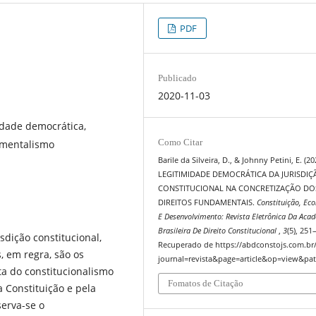
PDF
Publicado
2020-11-03
midade democrática,
Como Citar
imentalismo
Barile da Silveira, D., & Johnny Petini, E. (20
LEGITIMIDADE DEMOCRÁTICA DA JURISDIÇ
CONSTITUCIONAL NA CONCRETIZAÇÃO DO
DIREITOS FUNDAMENTAIS.
Constituição, Ec
E Desenvolvimento: Revista Eletrônica Da Aca
Brasileira De Direito Constitucional
,
3
(5), 251
dição constitucional,
Recuperado de https://abdconstojs.com.br
, em regra, são os
journal=revista&page=article&op=view&pat
sta do constitucionalismo
Fomatos de Citação
Constituição e pela
serva-se o