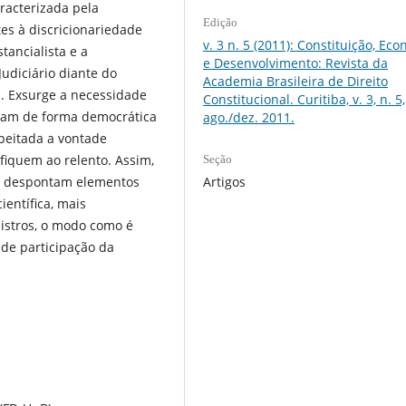
caracterizada pela
Edição
es à discricionariedade
v. 3 n. 5 (2011): Constituição, Ec
tancialista e a
e Desenvolvimento: Revista da
udiciário diante do
Academia Brasileira de Direito
s. Exsurge a necessidade
Constitucional. Curitiba, v. 3, n. 5,
mam de forma democrática
ago./dez. 2011.
espeitada a vontade
fiquem ao relento. Assim,
Seção
Artigos
l, despontam elementos
entífica, mais
istros, o modo como é
de participação da