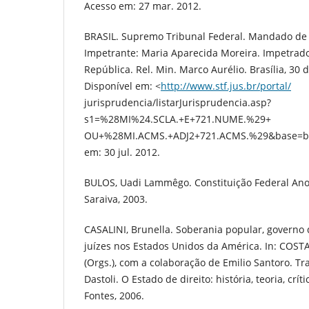
Acesso em: 27 mar. 2012.
BRASIL. Supremo Tribunal Federal. Mandado de 
Impetrante: Maria Aparecida Moreira. Impetrado
República. Rel. Min. Marco Aurélio. Brasília, 30 
Disponível em: <
http://www.stf.jus.br/portal/
jurisprudencia/listarJurisprudencia.asp?
s1=%28MI%24.SCLA.+E+721.NUME.%29+
OU+%28MI.ACMS.+ADJ2+721.ACMS.%29&base=ba
em: 30 jul. 2012.
BULOS, Uadi Lammêgo. Constituição Federal Anot
Saraiva, 2003.
CASALINI, Brunella. Soberania popular, governo d
juízes nos Estados Unidos da América. In: COSTA
(Orgs.), com a colaboração de Emilio Santoro. Tr
Dastoli. O Estado de direito: história, teoria, crít
Fontes, 2006.