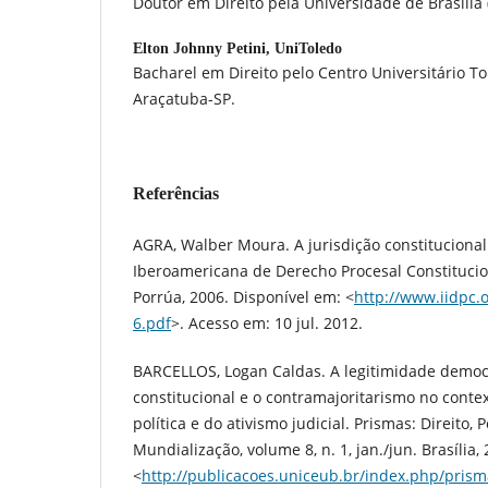
Doutor em Direito pela Universidade de Brasília
Elton Johnny Petini,
UniToledo
Bacharel em Direito pelo Centro Universitário T
Araçatuba-SP.
Referências
AGRA, Walber Moura. A jurisdição constitucional 
Iberoamericana de Derecho Procesal Constituciona
Porrúa, 2006. Disponível em: <
http://www.iidpc.o
6.pdf
>. Acesso em: 10 jul. 2012.
BARCELLOS, Logan Caldas. A legitimidade democr
constitucional e o contramajoritarismo no contex
política e do ativismo judicial. Prismas: Direito, P
Mundialização, volume 8, n. 1, jan./jun. Brasília,
<
http://publicacoes.uniceub.br/index.php/prism