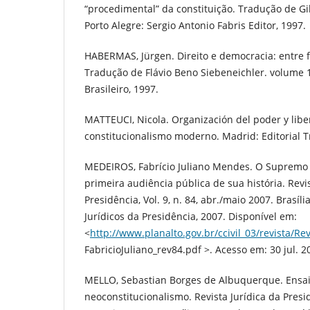
“procedimental” da constituição. Tradução de G
Porto Alegre: Sergio Antonio Fabris Editor, 1997.
HABERMAS, Jürgen. Direito e democracia: entre f
Tradução de Flávio Beno Siebeneichler. volume 1
Brasileiro, 1997.
MATTEUCI, Nicola. Organización del poder y liber
constitucionalismo moderno. Madrid: Editorial Tr
MEDEIROS, Fabrício Juliano Mendes. O Supremo 
primeira audiência pública de sua história. Revis
Presidência, Vol. 9, n. 84, abr./maio 2007. Brasíl
Jurídicos da Presidência, 2007. Disponível em:
<
http://www.planalto.gov.br/ccivil_03/revista/Re
FabricioJuliano_rev84.pdf >. Acesso em: 30 jul. 2
MELLO, Sebastian Borges de Albuquerque. Ensai
neoconstitucionalismo. Revista Jurídica da Presidê