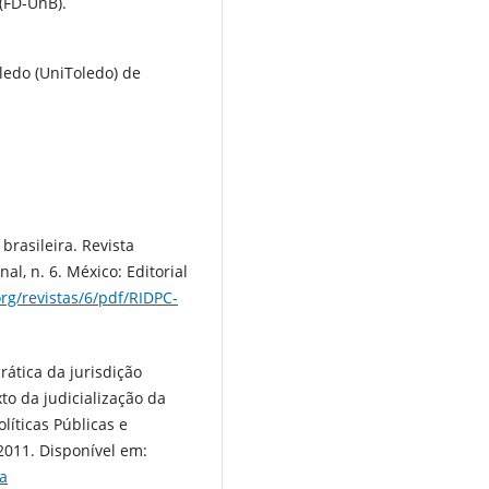
 (FD-UnB).
oledo (UniToledo) de
brasileira. Revista
l, n. 6. México: Editorial
rg/revistas/6/pdf/RIDPC-
ática da jurisdição
to da judicialização da
olíticas Públicas e
 2011. Disponível em:
a