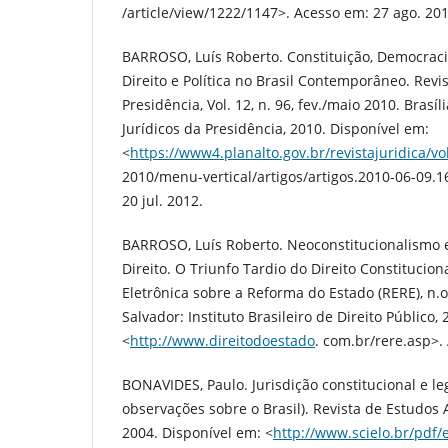
/article/view/1222/1147>. Acesso em: 27 ago. 201
BARROSO, Luís Roberto. Constituição, Democraci
Direito e Política no Brasil Contemporâneo. Revis
Presidência, Vol. 12, n. 96, fev./maio 2010. Brasí
Jurídicos da Presidência, 2010. Disponível em:
<
https://www4.planalto.gov.br/revistajuridica/vo
2010/menu-vertical/artigos/artigos.2010-06-09.
20 jul. 2012.
BARROSO, Luís Roberto. Neoconstitucionalismo e
Direito. O Triunfo Tardio do Direito Constituciona
Eletrônica sobre a Reforma do Estado (RERE), n.o
Salvador: Instituto Brasileiro de Direito Público,
<
http://www.direitodoestado
. com.br/rere.asp>. 
BONAVIDES, Paulo. Jurisdição constitucional e l
observações sobre o Brasil). Revista de Estudos A
2004. Disponível em: <
http://www.scielo.br/pdf