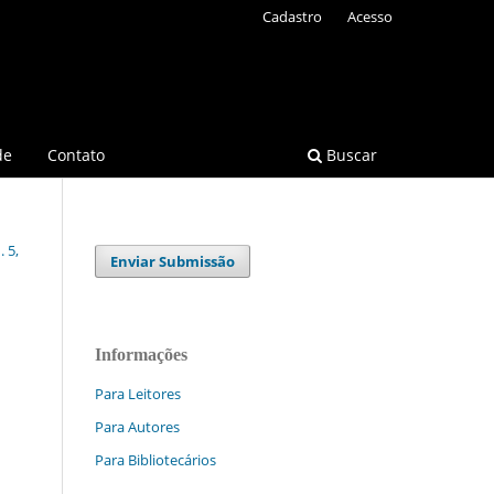
Cadastro
Acesso
de
Contato
Buscar
 5,
Enviar Submissão
Informações
Para Leitores
Para Autores
Para Bibliotecários