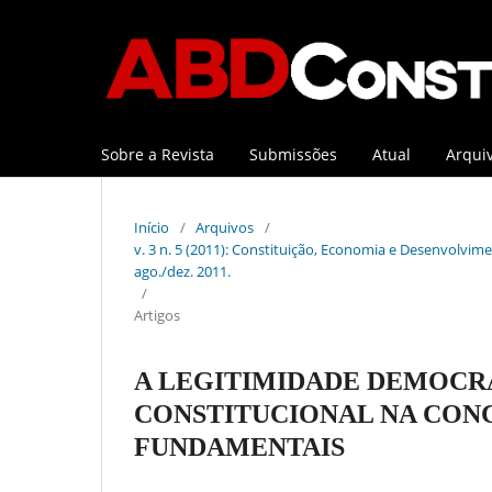
Sobre a Revista
Submissões
Atual
Arqui
Início
/
Arquivos
/
v. 3 n. 5 (2011): Constituição, Economia e Desenvolviment
ago./dez. 2011.
/
Artigos
A LEGITIMIDADE DEMOCRÁ
CONSTITUCIONAL NA CON
FUNDAMENTAIS