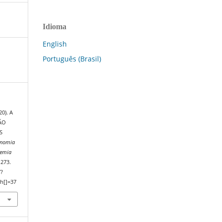
Idioma
English
Português (Brasil)
20). A
ÃO
S
onomia
demia
–273.
/?
h[]=37