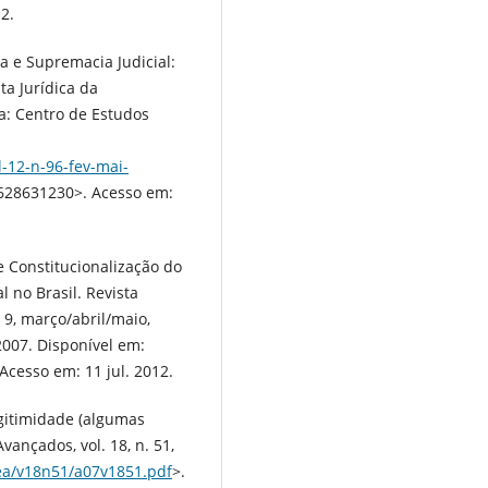
2.
a e Supremacia Judicial:
ta Jurídica da
lia: Centro de Estudos
l-12-n-96-fev-mai-
1628631230>. Acesso em:
 Constitucionalização do
l no Brasil. Revista
 9, março/abril/maio,
 2007. Disponível em:
Acesso em: 11 jul. 2012.
egitimidade (algumas
vançados, vol. 18, n. 51,
/ea/v18n51/a07v1851.pdf
>.