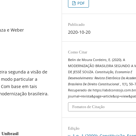
PDF
Publicado
ouza e Weber
2020-10-20
Como Citar
Belin de Moura Cordeiro, E. (2020). A
MODERNIZAÇÃO BRASILEIRA SEGUNDO A 
eira segunda a visão de
DE JESSÉ SOUZA.
Constituição, Economia E
Desenvolvimento: Revista Eletrônica Da Acade
e modo particular a
Brasileira De Direito Constitucional
,
1
(1), 50–
. Com base em tais
Recuperado de https://abdconstojs.com.br
modernização brasileira.
journal=revista&page=article&op=view&pat
Fomatos de Citação
Edição
 Unibrasil
v. 1 n. 1 (2009): Constituição, Ec