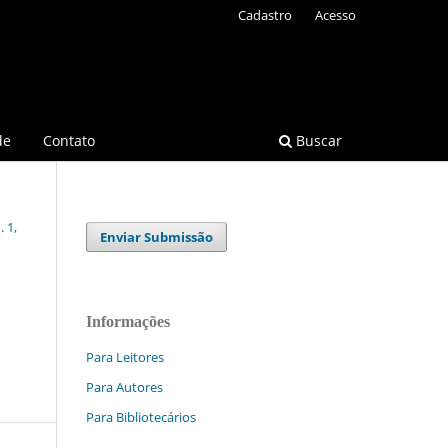
Cadastro
Acesso
de
Contato
Buscar
 1,
Enviar Submissão
Informações
Para Leitores
Para Autores
Para Bibliotecários