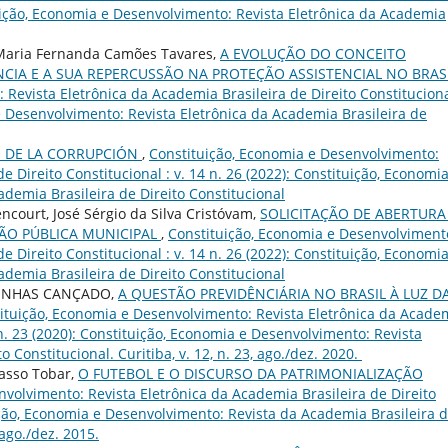
ituição, Economia e Desenvolvimento: Revista Eletrônica da Academia
 Maria Fernanda Camões Tavares,
A EVOLUÇÃO DO CONCEITO
NCIA E A SUA REPERCUSSÃO NA PROTEÇÃO ASSISTENCIAL NO BRAS
Revista Eletrônica da Academia Brasileira de Direito Constituciona
 e Desenvolvimento: Revista Eletrônica da Academia Brasileira de
O DE LA CORRUPCIÓN
,
Constituição, Economia e Desenvolvimento:
e Direito Constitucional : v. 14 n. 26 (2022): Constituição, Economia
demia Brasileira de Direito Constitucional
ncourt, José Sérgio da Silva Cristóvam,
SOLICITAÇÃO DE ABERTURA
ÃO PÚBLICA MUNICIPAL
,
Constituição, Economia e Desenvolviment
e Direito Constitucional : v. 14 n. 26 (2022): Constituição, Economia
demia Brasileira de Direito Constitucional
RENHAS CANÇADO,
A QUESTÃO PREVIDÊNCIÁRIA NO BRASIL À LUZ D
ituição, Economia e Desenvolvimento: Revista Eletrônica da Acade
2 n. 23 (2020): Constituição, Economia e Desenvolvimento: Revista
 Constitucional. Curitiba, v. 12, n. 23, ago./dez. 2020.
tasso Tobar,
O FUTEBOL E O DISCURSO DA PATRIMONIALIZAÇÃO
volvimento: Revista Eletrônica da Academia Brasileira de Direito
tuição, Economia e Desenvolvimento: Revista da Academia Brasileira 
 ago./dez. 2015.