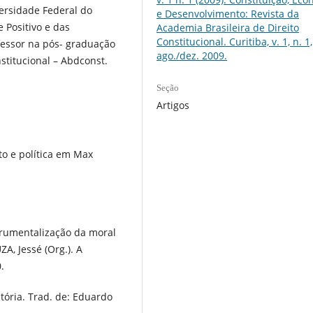
versidade Federal do
e Desenvolvimento: Revista da
e Positivo e das
Academia Brasileira de Direito
Constitucional. Curitiba, v. 1, n. 1,
essor na pós- graduação
ago./dez. 2009.
stitucional – Abdconst.
Seção
Artigos
to e política em Max
rumentalização da moral
A, Jessé (Org.). A
.
ória. Trad. de: Eduardo