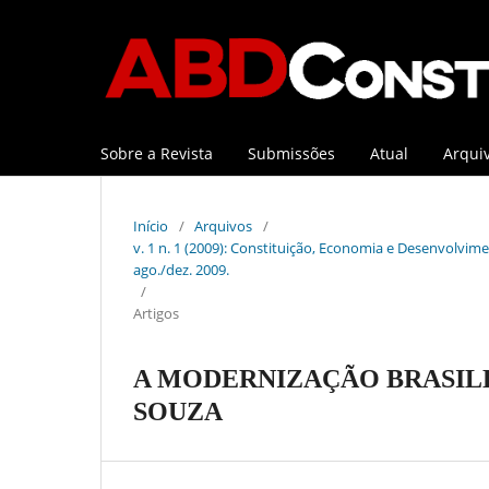
Sobre a Revista
Submissões
Atual
Arqui
Início
/
Arquivos
/
v. 1 n. 1 (2009): Constituição, Economia e Desenvolviment
ago./dez. 2009.
/
Artigos
A MODERNIZAÇÃO BRASILE
SOUZA