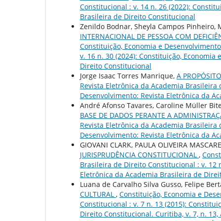
Constitucional : v. 14 n. 26 (2022): Const
Brasileira de Direito Constitucional
Zenildo Bodnar, Sheyla Campos Pinheiro,
INTERNACIONAL DE PESSOA COM DEFICIÊ
Constituição, Economia e Desenvolvimento: 
v. 16 n. 30 (2024): Constituição, Economia
Direito Constitucional
Jorge Isaac Torres Manrique,
A PROPÓSIT
Revista Eletrônica da Academia Brasileira d
Desenvolvimento: Revista Eletrônica da Aca
André Afonso Tavares, Caroline Müller Bite
BASE DE DADOS PERANTE A ADMINISTRAÇ
Revista Eletrônica da Academia Brasileira d
Desenvolvimento: Revista Eletrônica da Aca
GIOVANI CLARK, PAULA OLIVEIRA MASCA
JURISPRUDÊNCIA CONSTITUCIONAL
,
Const
Brasileira de Direito Constitucional : v. 1
Eletrônica da Academia Brasileira de Direito
Luana de Carvalho Silva Gusso, Felipe Ber
CULTURAL
,
Constituição, Economia e Desen
Constitucional : v. 7 n. 13 (2015): Consti
Direito Constitucional. Curitiba, v. 7, n. 13,