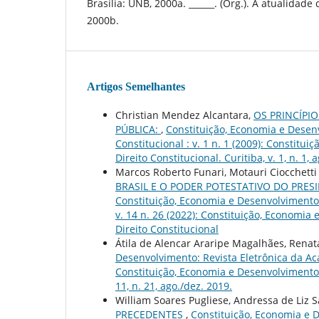
Brasília: UNB, 2000a. ______. (Org.). A atualidade
2000b.
Artigos Semelhantes
Christian Mendez Alcantara,
OS PRINCÍPIO
PÚBLICA:
,
Constituição, Economia e Desenv
Constitucional : v. 1 n. 1 (2009): Constit
Direito Constitucional. Curitiba, v. 1, n. 1, 
Marcos Roberto Funari, Motauri Ciocchetti
BRASIL E O PODER POTESTATIVO DO PRES
Constituição, Economia e Desenvolvimento: 
v. 14 n. 26 (2022): Constituição, Economia
Direito Constitucional
Átila de Alencar Araripe Magalhães, Rena
Desenvolvimento: Revista Eletrônica da Acad
Constituição, Economia e Desenvolvimento: 
11, n. 21, ago./dez. 2019.
William Soares Pugliese, Andressa de Liz S
PRECEDENTES
,
Constituição, Economia e D