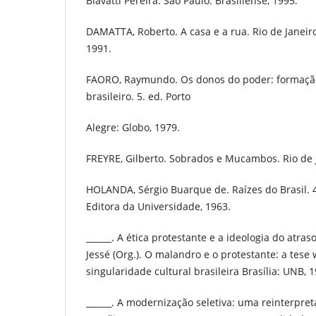
Biavatti Pereira. São Paulo: Brasiliense, 1995.
DAMATTA, Roberto. A casa e a rua. Rio de Janei
1991.
FAORO, Raymundo. Os donos do poder: formação 
brasileiro. 5. ed. Porto
Alegre: Globo, 1979.
FREYRE, Gilberto. Sobrados e Mucambos. Rio de J
HOLANDA, Sérgio Buarque de. Raízes do Brasil. 4.
Editora da Universidade, 1963.
______. A ética protestante e a ideologia do atraso
Jessé (Org.). O malandro e o protestante: a tese
singularidade cultural brasileira Brasília: UNB, 1
______. A modernização seletiva: uma reinterpret