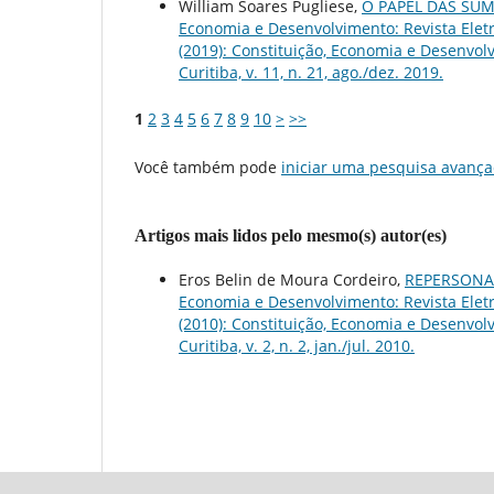
William Soares Pugliese,
O PAPEL DAS SÚ
Economia e Desenvolvimento: Revista Eletrô
(2019): Constituição, Economia e Desenvolv
Curitiba, v. 11, n. 21, ago./dez. 2019.
1
2
3
4
5
6
7
8
9
10
>
>>
Você também pode
iniciar uma pesquisa avança
Artigos mais lidos pelo mesmo(s) autor(es)
Eros Belin de Moura Cordeiro,
REPERSONA
Economia e Desenvolvimento: Revista Eletrô
(2010): Constituição, Economia e Desenvolv
Curitiba, v. 2, n. 2, jan./jul. 2010.