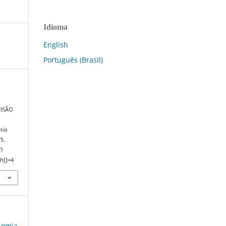
Idioma
English
Português (Brasil)
VISÃO
mia
75.
/?
h[]=4
onomia