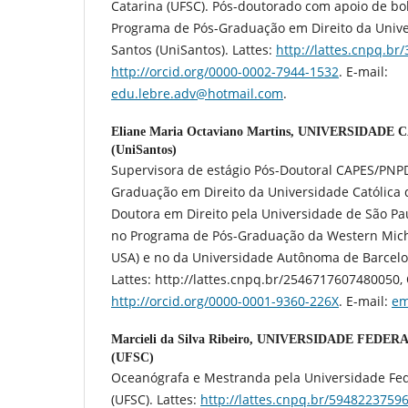
Catarina (UFSC). Pós-doutorado com apoio de b
Programa de Pós-Graduação em Direito da Unive
Santos (UniSantos). Lattes:
http://lattes.cnpq.b
http://orcid.org/0000-0002-7944-1532
. E-mail:
edu.lebre.adv@hotmail.com
.
Eliane Maria Octaviano Martins,
UNIVERSIDADE C
(UniSantos)
Supervisora de estágio Pós-Doutoral CAPES/PNP
Graduação em Direito da Universidade Católica 
Doutora em Direito pela Universidade de São Pa
no Programa de Pós-Graduação da Western Mich
USA) e no da Universidade Autônoma de Barcelo
Lattes: http://lattes.cnpq.br/2546717607480050, 
http://orcid.org/0000-0001-9360-226X
. E-mail:
em
Marcieli da Silva Ribeiro,
UNIVERSIDADE FEDERA
(UFSC)
Oceanógrafa e Mestranda pela Universidade Fed
(UFSC). Lattes:
http://lattes.cnpq.br/5948223759