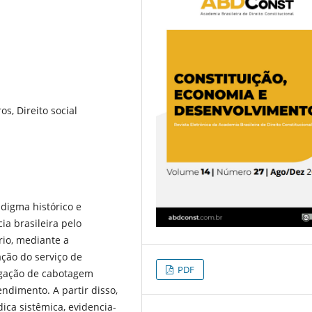
s, Direito social
adigma histórico e
ia brasileira pelo
rio, mediante a
ação do serviço de
PDF
egação de cabotagem
ndimento. A partir disso,
ica sistêmica, evidencia-