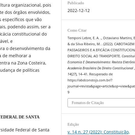
Publicado
ura organizacional, pois
2022-12-12
te dos órgãos envolvidos,
 específicos que vão
is, podendo assim, ser a
Como Citar
icácia constitucional do
Temponi Lebre, E. A. ., Octaviano Martins, E.
ável, e
& da Silva Ribeiro, M. . (2022). CABOTAGE
ara o desenvolvimento da
PASSAGEIROS E A EFICÁCIA CONSTITUCIO
 de melhorar a
DIREITO SOCIAL AO TRANSPORTE.
Constitui
entra na Zona Costeira,
Economia E Desenvolvimento: Revista Eletrôni
Academia Brasileira De Direito Constitucional
udança de políticas
14
(27), 14–41. Recuperado de
https://abdconstojs.com.br/?
journal=revista&page=article&op=view&pat
9
Fomatos de Citação
FEDERAL DE SANTA
Edição
ersidade Federal de Santa
v. 14 n. 27 (2022): Constituição,