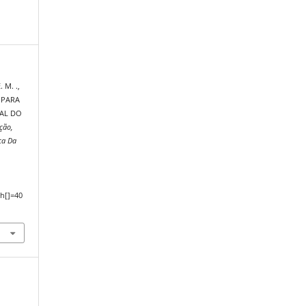
 M. .,
M PARA
NAL DO
ção,
ca Da
,
h[]=40