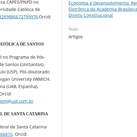
olsa CAPES/PNPD no
Economia e Desenvolvimento: Rev
Eletrônica da Academia Brasileir
rsidade Católica de
Direito Constitucional
r/3269886672799976,
Orcid:
Seção
Artigos
ATÓLICA DE SANTOS
D no Programa de Pós-
de Santos (UniSantos).
ulo (USP). Pós-doutorado
igan University (WMICH,
na (UAB, Espanha).
Orcid:
om@uol.com.br
.
L DE SANTA CATARINA
eral de Santa Catarina
666815
. Orcid: