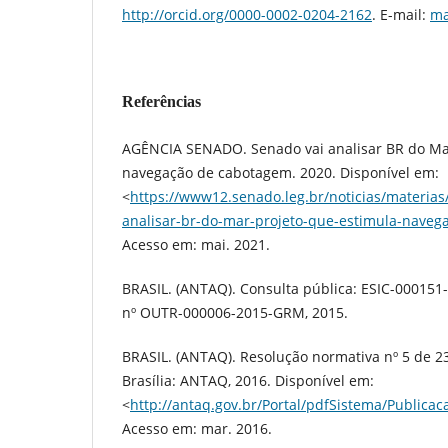
http://orcid.org/0000-0002-0204-2162
. E-mail:
ma
Referências
AGÊNCIA SENADO. Senado vai analisar BR do Mar
navegação de cabotagem. 2020. Disponível em:
<
https://www12.senado.leg.br/noticias/materias
analisar-br-do-mar-projeto-que-estimula-nave
Acesso em: mai. 2021.
BRASIL. (ANTAQ). Consulta pública: ESIC-0001
nº OUTR-000006-2015-GRM, 2015.
BRASIL. (ANTAQ). Resolução normativa nº 5 de 23
Brasília: ANTAQ, 2016. Disponível em:
<
http://antaq.gov.br/Portal/pdfSistema/Public
Acesso em: mar. 2016.