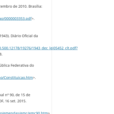
zembro de 2010. Brasília:
cao/0000003353.pdf
>.
943). Diário Oficial da
/20.500.12178/19276/1943_dec_lei05452_clt.pdf?
8.
ública Federativa do
cao/Constituicao.htm
>.
al nº 90, de 15 de
DF, 16 set. 2015.
uicao/emendas/emc/emc90.htm
>.