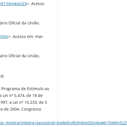
cp97.htm#art23
>. Acesso
ário Oficial da União,
2.htm
>. Acesso em: mar.
ário Oficial da União,
18.
i o Programa de Estímulo ao
 Lei nº 5.474, de 18 de
997, a Lei nº 10.233, de 5
lho de 2004. Congresso
op_mostrarintegra;jsessionid=node0cy8slmbtp03sj4zw6r7egkln52