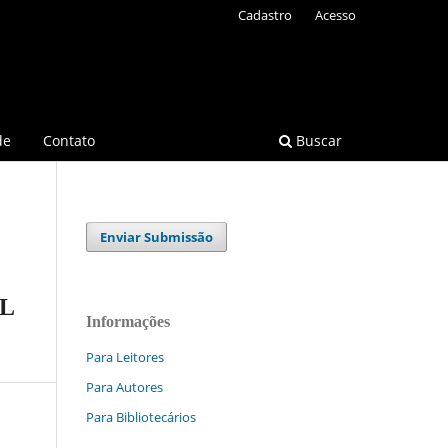
Cadastro
Acesso
de
Contato
Buscar
Enviar Submissão
L
Informações
Para Leitores
Para Autores
Para Bibliotecários