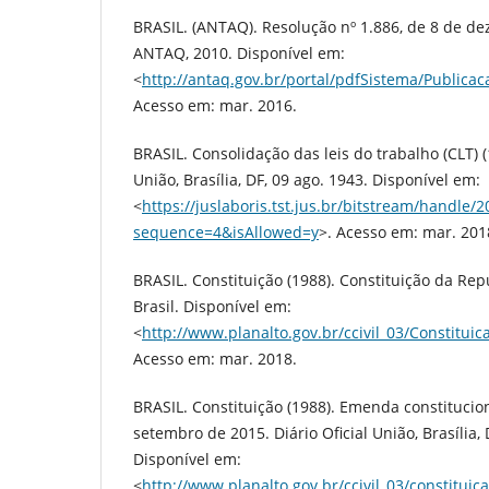
BRASIL. (ANTAQ). Resolução nº 1.886, de 8 de de
ANTAQ, 2010. Disponível em:
<
http://antaq.gov.br/portal/pdfSistema/Publica
Acesso em: mar. 2016.
BRASIL. Consolidação das leis do trabalho (CLT) (1
União, Brasília, DF, 09 ago. 1943. Disponível em:
<
https://juslaboris.tst.jus.br/bitstream/handle
sequence=4&isAllowed=y
>. Acesso em: mar. 201
BRASIL. Constituição (1988). Constituição da Rep
Brasil. Disponível em:
<
http://www.planalto.gov.br/ccivil_03/Constitui
Acesso em: mar. 2018.
BRASIL. Constituição (1988). Emenda constitucion
setembro de 2015. Diário Oficial União, Brasília, 
Disponível em:
<
http://www.planalto.gov.br/ccivil_03/constit