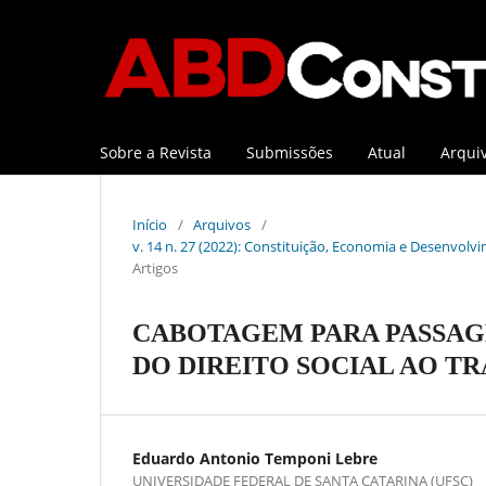
Sobre a Revista
Submissões
Atual
Arqui
Início
/
Arquivos
/
v. 14 n. 27 (2022): Constituição, Economia e Desenvolvi
Artigos
CABOTAGEM PARA PASSAGE
DO DIREITO SOCIAL AO T
Eduardo Antonio Temponi Lebre
UNIVERSIDADE FEDERAL DE SANTA CATARINA (UFSC)