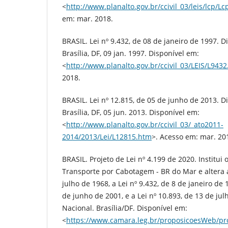
<
http://www.planalto.gov.br/ccivil_03/leis/lcp/L
em: mar. 2018.
BRASIL. Lei nº 9.432, de 08 de janeiro de 1997. Di
Brasília, DF, 09 jan. 1997. Disponível em:
<
http://www.planalto.gov.br/ccivil_03/LEIS/L943
2018.
BRASIL. Lei nº 12.815, de 05 de junho de 2013. Di
Brasília, DF, 05 jun. 2013. Disponível em:
<
http://www.planalto.gov.br/ccivil_03/_ato2011-
2014/2013/Lei/L12815.htm
>. Acesso em: mar. 20
BRASIL. Projeto de Lei nº 4.199 de 2020. Institu
Transporte por Cabotagem - BR do Mar e altera a
julho de 1968, a Lei nº 9.432, de 8 de janeiro de 1
de junho de 2001, e a Lei nº 10.893, de 13 de ju
Nacional. Brasília/DF. Disponível em:
<
https://www.camara.leg.br/proposicoesWeb/pr