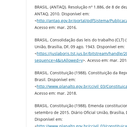
BRASIL. (ANTAQ). Resolução nº 1.886, de 8 de de
ANTAQ, 2010. Disponível em:
<
http://antaq.gov.br/portal/pdfSistema/Publica
Acesso em: mar. 2016.
BRASIL. Consolidação das leis do trabalho (CLT) (1
União, Brasília, DF, 09 ago. 1943. Disponível em:
<
https://juslaboris.tst.jus.br/bitstream/handle
sequence=4&isAllowed=y
>. Acesso em: mar. 201
BRASIL. Constituição (1988). Constituição da Rep
Brasil. Disponível em:
<
http://www.planalto.gov.br/ccivil_03/Constitui
Acesso em: mar. 2018.
BRASIL. Constituição (1988). Emenda constitucion
setembro de 2015. Diário Oficial União, Brasília, 
Disponível em:
<
http://www.planalto.gov.br/ccivil_03/constit