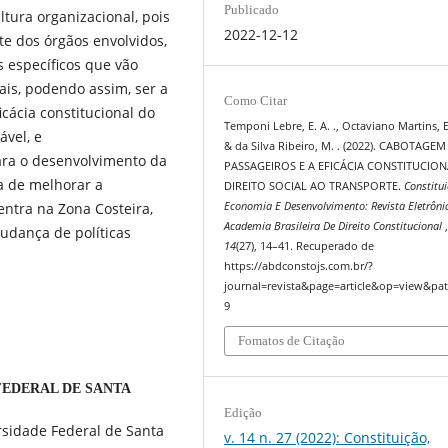
Publicado
ura organizacional, pois
2022-12-12
te dos órgãos envolvidos,
 específicos que vão
is, podendo assim, ser a
Como Citar
icácia constitucional do
Temponi Lebre, E. A. ., Octaviano Martins, E.
ável, e
& da Silva Ribeiro, M. . (2022). CABOTAGE
ara o desenvolvimento da
PASSAGEIROS E A EFICÁCIA CONSTITUCIO
 de melhorar a
DIREITO SOCIAL AO TRANSPORTE.
Constitui
entra na Zona Costeira,
Economia E Desenvolvimento: Revista Eletrôni
Academia Brasileira De Direito Constitucional
udança de políticas
14
(27), 14–41. Recuperado de
https://abdconstojs.com.br/?
journal=revista&page=article&op=view&pat
9
Fomatos de Citação
FEDERAL DE SANTA
Edição
ersidade Federal de Santa
v. 14 n. 27 (2022): Constituição,