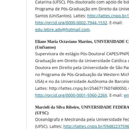
Catarina (UFSC). Pós-doutorado com apoio de b
Programa de Pós-Graduação em Direito da Unive
Santos (UniSantos). Lattes:
http://lattes.cnpq.b
http://orcid.org/0000-0002-7944-1532
. E-mail:
edu.lebre.adv@hotmail.com
.
Eliane Maria Octaviano Martins,
UNIVERSIDADE C
(UniSantos)
Supervisora de estágio Pós-Doutoral CAPES/PNP
Graduação em Direito da Universidade Católica 
Doutora em Direito pela Universidade de São Pa
no Programa de Pós-Graduação da Western Mich
USA) e no da Universidade Autônoma de Barcelo
Lattes: http://lattes.cnpq.br/2546717607480050, 
http://orcid.org/0000-0001-9360-226X
. E-mail:
em
Marcieli da Silva Ribeiro,
UNIVERSIDADE FEDERA
(UFSC)
Oceanógrafa e Mestranda pela Universidade Fed
(UFSC). Lattes:
http://lattes.cnpq.br/5948223759