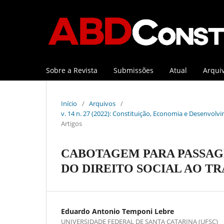
Sobre a Revista
Submissões
Atual
Arqui
Início
/
Arquivos
/
v. 14 n. 27 (2022): Constituição, Economia e Desenvolvi
Artigos
CABOTAGEM PARA PASSAGE
DO DIREITO SOCIAL AO T
Eduardo Antonio Temponi Lebre
UNIVERSIDADE FEDERAL DE SANTA CATARINA (UFSC)