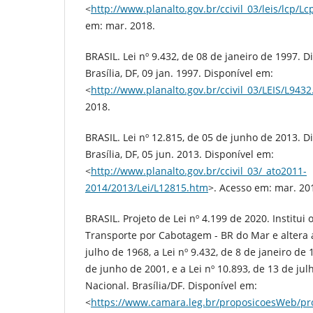
<
http://www.planalto.gov.br/ccivil_03/leis/lcp/L
em: mar. 2018.
BRASIL. Lei nº 9.432, de 08 de janeiro de 1997. Di
Brasília, DF, 09 jan. 1997. Disponível em:
<
http://www.planalto.gov.br/ccivil_03/LEIS/L943
2018.
BRASIL. Lei nº 12.815, de 05 de junho de 2013. Di
Brasília, DF, 05 jun. 2013. Disponível em:
<
http://www.planalto.gov.br/ccivil_03/_ato2011-
2014/2013/Lei/L12815.htm
>. Acesso em: mar. 20
BRASIL. Projeto de Lei nº 4.199 de 2020. Institu
Transporte por Cabotagem - BR do Mar e altera a
julho de 1968, a Lei nº 9.432, de 8 de janeiro de 1
de junho de 2001, e a Lei nº 10.893, de 13 de ju
Nacional. Brasília/DF. Disponível em:
<
https://www.camara.leg.br/proposicoesWeb/pr