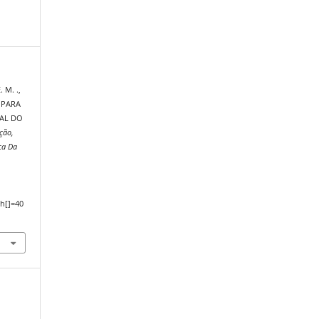
 M. .,
M PARA
NAL DO
ção,
ca Da
,
h[]=40