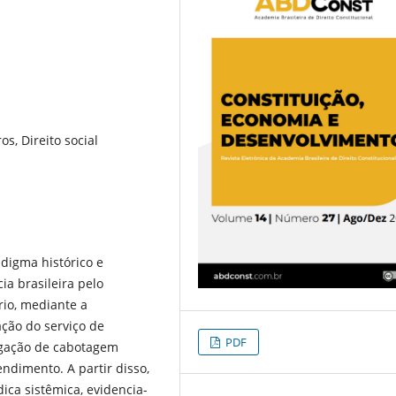
s, Direito social
adigma histórico e
ia brasileira pelo
rio, mediante a
ação do serviço de
PDF
egação de cabotagem
ndimento. A partir disso,
ica sistêmica, evidencia-