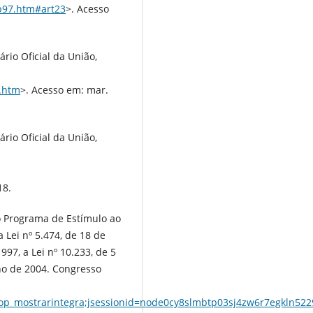
cp97.htm#art23
>. Acesso
ário Oficial da União,
2.htm
>. Acesso em: mar.
ário Oficial da União,
18.
i o Programa de Estímulo ao
 Lei nº 5.474, de 18 de
997, a Lei nº 10.233, de 5
lho de 2004. Congresso
op_mostrarintegra;jsessionid=node0cy8slmbtp03sj4zw6r7egkln52