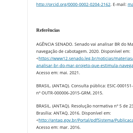
http://orcid.org/0000-0002-0204-2162
. E-mail:
ma
Referências
AGÊNCIA SENADO. Senado vai analisar BR do Mar
navegação de cabotagem. 2020. Disponível em:
<
https://www12.senado.leg.br/noticias/materias
analisar-br-do-mar-projeto-que-estimula-nave
Acesso em: mai. 2021.
BRASIL. (ANTAQ). Consulta pública: ESIC-0001
nº OUTR-000006-2015-GRM, 2015.
BRASIL. (ANTAQ). Resolução normativa nº 5 de 23
Brasília: ANTAQ, 2016. Disponível em:
<
http://antaq.gov.br/Portal/pdfSistema/Public
Acesso em: mar. 2016.