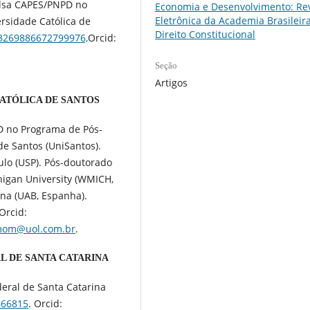
olsa CAPES/PNPD no
Economia e Desenvolvimento: Rev
Eletrônica da Academia Brasileir
rsidade Católica de
Direito Constitucional
r/3269886672799976,
Orcid:
Seção
Artigos
ATÓLICA DE SANTOS
D no Programa de Pós-
de Santos (UniSantos).
ulo (USP). Pós-doutorado
igan University (WMICH,
na (UAB, Espanha).
Orcid:
om@uol.com.br
.
L DE SANTA CATARINA
eral de Santa Catarina
666815
. Orcid: