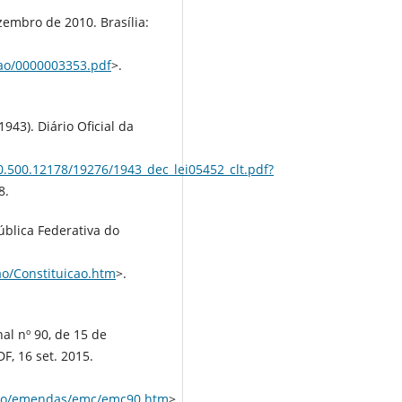
zembro de 2010. Brasília:
cao/0000003353.pdf
>.
943). Diário Oficial da
/20.500.12178/19276/1943_dec_lei05452_clt.pdf?
8.
ública Federativa do
cao/Constituicao.htm
>.
al nº 90, de 15 de
DF, 16 set. 2015.
uicao/emendas/emc/emc90.htm
>.