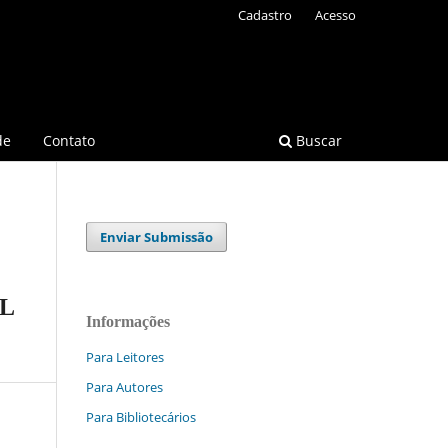
Cadastro
Acesso
de
Contato
Buscar
Enviar Submissão
L
Informações
Para Leitores
Para Autores
Para Bibliotecários