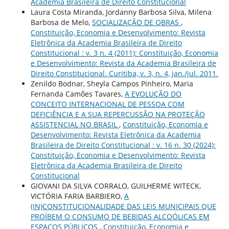
Academia Brasileira de Direito Constitucional
Laura Costa Miranda, Jordanny Barbosa Silva, Milena
Barbosa de Melo,
SOCIALIZAÇÃO DE OBRAS
,
Constituição, Economia e Desenvolvimento: Revista
Eletrônica da Academia Brasileira de Direito
Constitucional : v. 3 n. 4 (2011): Constituição, Economia
e Desenvolvimento: Revista da Academia Brasileira de
Direito Constitucional. Curitiba, v. 3, n. 4, jan./jul. 2011.
Zenildo Bodnar, Sheyla Campos Pinheiro, Maria
Fernanda Camões Tavares,
A EVOLUÇÃO DO
CONCEITO INTERNACIONAL DE PESSOA COM
DEFICIÊNCIA E A SUA REPERCUSSÃO NA PROTEÇÃO
ASSISTENCIAL NO BRASIL
,
Constituição, Economia e
Desenvolvimento: Revista Eletrônica da Academia
Brasileira de Direito Constitucional : v. 16 n. 30 (2024):
Constituição, Economia e Desenvolvimento: Revista
Eletrônica da Academia Brasileira de Direito
Constitucional
GIOVANI DA SILVA CORRALO, GUILHERME WITECK,
VICTÓRIA FARIA BARBIERO,
A
(IN)CONSTITUCIONALIDADE DAS LEIS MUNICIPAIS QUE
PROÍBEM O CONSUMO DE BEBIDAS ALCOÓLICAS EM
ESPAÇOS PÚBLICOS
,
Constituição, Economia e