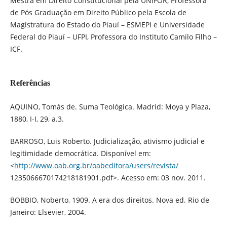
Mestra em Direito Constitucional pela UNIFOR, Professora
de Pós Graduação em Direito Público pela Escola de
Magistratura do Estado do Piauí – ESMEPI e Universidade
Federal do Piauí – UFPI, Professora do Instituto Camilo Filho –
ICF.
Referências
AQUINO, Tomás de. Suma Teológica. Madrid: Moya y Plaza,
1880, I-I, 29, a.3.
BARROSO, Luis Roberto. Judicialização, ativismo judicial e
legitimidade democrática. Disponível em:
<
http://www.oab.org.br/oabeditora/users/revista/
1235066670174218181901.pdf>. Acesso em: 03 nov. 2011.
BOBBIO, Noberto, 1909. A era dos direitos. Nova ed. Rio de
Janeiro: Elsevier, 2004.