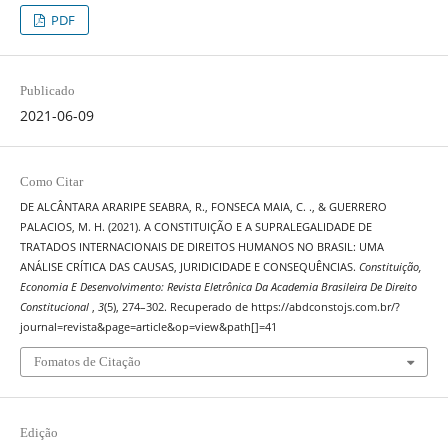
PDF
Publicado
2021-06-09
Como Citar
DE ALCÂNTARA ARARIPE SEABRA, R., FONSECA MAIA, C. ., & GUERRERO
PALACIOS, M. H. (2021). A CONSTITUIÇÃO E A SUPRALEGALIDADE DE
TRATADOS INTERNACIONAIS DE DIREITOS HUMANOS NO BRASIL: UMA
ANÁLISE CRÍTICA DAS CAUSAS, JURIDICIDADE E CONSEQUÊNCIAS.
Constituição,
Economia E Desenvolvimento: Revista Eletrônica Da Academia Brasileira De Direito
Constitucional
,
3
(5), 274–302. Recuperado de https://abdconstojs.com.br/?
journal=revista&page=article&op=view&path[]=41
Fomatos de Citação
Edição