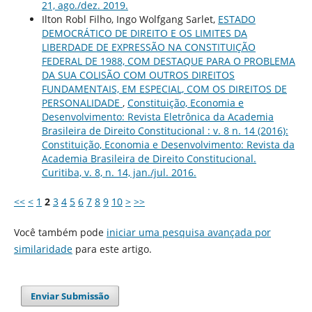
21, ago./dez. 2019.
Ilton Robl Filho, Ingo Wolfgang Sarlet,
ESTADO
DEMOCRÁTICO DE DIREITO E OS LIMITES DA
LIBERDADE DE EXPRESSÃO NA CONSTITUIÇÃO
FEDERAL DE 1988, COM DESTAQUE PARA O PROBLEMA
DA SUA COLISÃO COM OUTROS DIREITOS
FUNDAMENTAIS, EM ESPECIAL, COM OS DIREITOS DE
PERSONALIDADE
,
Constituição, Economia e
Desenvolvimento: Revista Eletrônica da Academia
Brasileira de Direito Constitucional : v. 8 n. 14 (2016):
Constituição, Economia e Desenvolvimento: Revista da
Academia Brasileira de Direito Constitucional.
Curitiba, v. 8, n. 14, jan./jul. 2016.
<<
<
1
2
3
4
5
6
7
8
9
10
>
>>
Você também pode
iniciar uma pesquisa avançada por
similaridade
para este artigo.
Enviar Submissão