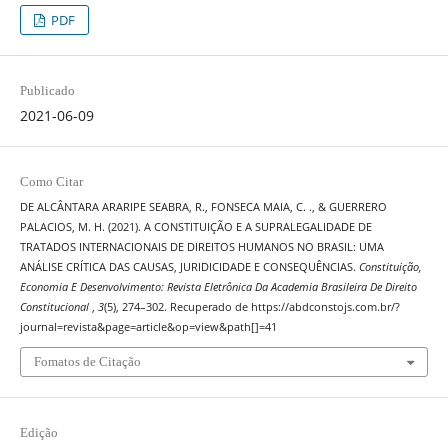
PDF
Publicado
2021-06-09
Como Citar
DE ALCÂNTARA ARARIPE SEABRA, R., FONSECA MAIA, C. ., & GUERRERO
PALACIOS, M. H. (2021). A CONSTITUIÇÃO E A SUPRALEGALIDADE DE
TRATADOS INTERNACIONAIS DE DIREITOS HUMANOS NO BRASIL: UMA
ANÁLISE CRÍTICA DAS CAUSAS, JURIDICIDADE E CONSEQUÊNCIAS.
Constituição,
Economia E Desenvolvimento: Revista Eletrônica Da Academia Brasileira De Direito
Constitucional
,
3
(5), 274–302. Recuperado de https://abdconstojs.com.br/?
journal=revista&page=article&op=view&path[]=41
Fomatos de Citação
Edição