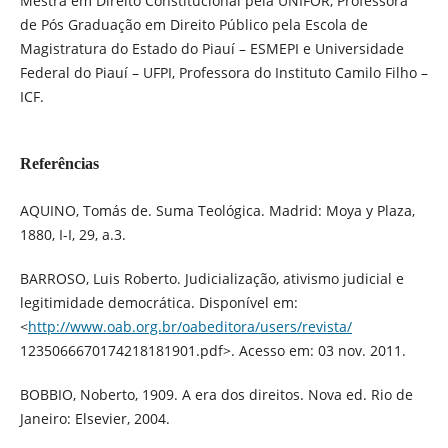
Mestra em Direito Constitucional pela UNIFOR, Professora
de Pós Graduação em Direito Público pela Escola de
Magistratura do Estado do Piauí – ESMEPI e Universidade
Federal do Piauí – UFPI, Professora do Instituto Camilo Filho –
ICF.
Referências
AQUINO, Tomás de. Suma Teológica. Madrid: Moya y Plaza,
1880, I-I, 29, a.3.
BARROSO, Luis Roberto. Judicialização, ativismo judicial e
legitimidade democrática. Disponível em:
<
http://www.oab.org.br/oabeditora/users/revista/
1235066670174218181901.pdf>. Acesso em: 03 nov. 2011.
BOBBIO, Noberto, 1909. A era dos direitos. Nova ed. Rio de
Janeiro: Elsevier, 2004.