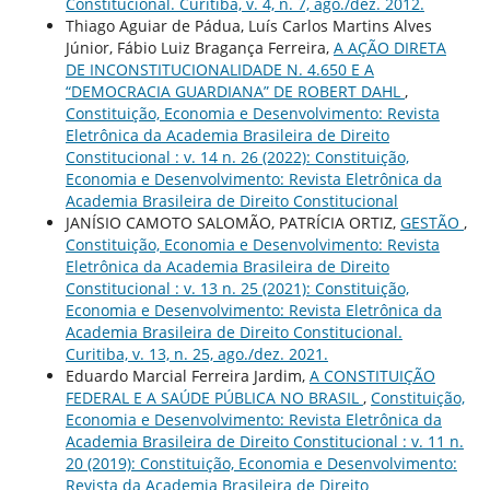
Constitucional. Curitiba, v. 4, n. 7, ago./dez. 2012.
Thiago Aguiar de Pádua, Luís Carlos Martins Alves
Júnior, Fábio Luiz Bragança Ferreira,
A AÇÃO DIRETA
DE INCONSTITUCIONALIDADE N. 4.650 E A
“DEMOCRACIA GUARDIANA” DE ROBERT DAHL
,
Constituição, Economia e Desenvolvimento: Revista
Eletrônica da Academia Brasileira de Direito
Constitucional : v. 14 n. 26 (2022): Constituição,
Economia e Desenvolvimento: Revista Eletrônica da
Academia Brasileira de Direito Constitucional
JANÍSIO CAMOTO SALOMÃO, PATRÍCIA ORTIZ,
GESTÃO
,
Constituição, Economia e Desenvolvimento: Revista
Eletrônica da Academia Brasileira de Direito
Constitucional : v. 13 n. 25 (2021): Constituição,
Economia e Desenvolvimento: Revista Eletrônica da
Academia Brasileira de Direito Constitucional.
Curitiba, v. 13, n. 25, ago./dez. 2021.
Eduardo Marcial Ferreira Jardim,
A CONSTITUIÇÃO
FEDERAL E A SAÚDE PÚBLICA NO BRASIL
,
Constituição,
Economia e Desenvolvimento: Revista Eletrônica da
Academia Brasileira de Direito Constitucional : v. 11 n.
20 (2019): Constituição, Economia e Desenvolvimento:
Revista da Academia Brasileira de Direito