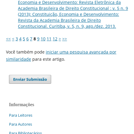
Economia e Desenvolvimento: Revista Eletrônica da
Academia Brasileira de Direito Constitucional : v. 5 n. 9
(2013): Constituição, Economia e Desenvolvimento:
Revista da Academia Brasileira de Direito
Constitucional. Curitiba, v. 5, n. 9, ago./dez. 2013.
<<
<
3
4
5
6
7
8
9
10
11
12
>
>>
Você também pode
iniciar uma pesquisa avançada por
similaridade
para este artigo.
Enviar Submissão
Informações
Para Leitores
Para Autores
Para Bibliotecários