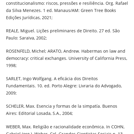
constitucionalismo: riscos, pressões e resiliência. Org. Rafael
da Silva Menezes. 1 ed. Manaus/AM: Green Tree Books
Edições Jurídicas, 2021;
REALE, Miguel. Lições preliminares de Direito. 27 ed. São
Paulo: Saraiva, 2002;
ROSENFELD, Michel; ARATO, Andrew. Habermas on law and
democracy: critical exchanges. University of California Press,
1998;
SARLET, Ingo Wolfgang. A eficácia dos Direitos
Fundamentais. 10. ed. Porto Alegre: Livraria do Advogado,
2009;
SCHELER, Max. Esencia y formas de la simpatía. Buenos
Aires: Editorial Losada, S.A., 2004;
WEBER, Max. Religião e racionalidade econômica. In COHN,
Gabriel (org.). Weber. Col. Grandes Cientistas Sociais n. 13.