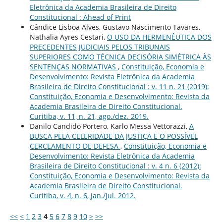
Eletrônica da Academia Brasileira de Direito
Constitucional : Ahead of Print
Cândice Lisboa Alves, Gustavo Nascimento Tavares,
Nathalia Ayres Cestari,
O USO DA HERMENÊUTICA DOS
PRECEDENTES JUDICIAIS PELOS TRIBUNAIS
SUPERIORES COMO TÉCNICA DECISÓRIA SIMÉTRICA ÀS
SENTENÇAS NORMATIVAS
,
Constituição, Economia e
Desenvolvimento: Revista Eletrônica da Academia
Brasileira de Direito Constitucional : v. 11 n. 21 (2019):
Constituição, Economia e Desenvolvimento: Revista da
Academia Brasileira de Direito Constitucional.
Curitiba, v. 11, n. 21, ago./dez. 2019.
Danilo Candido Portero, Karlo Messa Vettorazzi,
A
BUSCA PELA CELERIDADE DA JUSTIÇA E O POSSÍVEL
CERCEAMENTO DE DEFESA
,
Constituição, Economia e
Desenvolvimento: Revista Eletrônica da Academia
Brasileira de Direito Constitucional : v. 4 n. 6 (2012):
Constituição, Economia e Desenvolvimento: Revista da
Academia Brasileira de Direito Constitucional.
Curitiba, v. 4, n. 6, jan./jul. 2012.
<<
<
1
2
3
4
5
6
7
8
9
10
>
>>