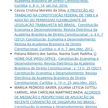
Academia Brasileira de Direito Constitucional.
Curitiba, v. 8, n. 14, jan./jul. 2016.
Cássia Cristina Moretto da Silva,
A PROTEÇÃO AO
TRABALHO NA CONSTITUIÇÃO FEDERAL DE 1988 E A
ADOÇÃO DO PERMISSIVO FLEXIBILIZANTE DA
LEGISLAÇÃO TRABALHISTA NO BRASIL
,
Constituição,
Economia e Desenvolvimento: Revista Eletrônica da
Academia Brasileira de Direito Constitucional : v. 4 n. 7
(2012): Constituição, Economia e Desenvolvimento:
Revista da Academia Brasileira de Direito
Constitucional. Curitiba, v. 4, n. 7, ago./dez. 2012.
Poliana Ribeiro dos Santos, Norma Sueli Padilha,
O
HOME QUE VIROU OFFICE
,
Constituição, Economia e
Desenvolvimento: Revista Eletrônica da Academia
Brasileira de Direito Constitucional : v. 13 n. 25 (2021):
Constituição, Economia e Desenvolvimento: Revista
Eletrônica da Academia Brasileira de Direito
Constitucional. Curitiba, v. 13, n. 25, ago./dez. 2021.
MARILIA PEDROSO XAVIER, JULIANA LETICIA SUTTILI
CARNIEL, ANA CAROLINA MARTINEZ BAZIA,
ACORDOS
DE MEDIAÇÃO E PERSPECTIVAS DE APLICAÇÃO DA
RECENTE CONVENÇÃO DE SINGAPURA NO BRASIL
,
Constituição, Economia e Desenvolvimento: Revista