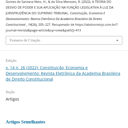
Gomes de Santana Neto, H., & da Silva Menezes, R. (2022). A TEORIA DO
DESVIO DE PODER E SUA APLICAÇÃO NA FUNÇÃO LEGISLATIVA À LUZ DA
JURISPRUDÊNCIA DO SUPREMO TRIBUNAL.
Constituição, Economia E
Desenvolvimento: Revista Eletrônica Da Academia Brasileira De Direito
Constitucional
,
14
(26), 205–227. Recuperado de https://abdconstojs.com.br/?
journal=revista&page=article&op=view&path[]=413
Fomatos de Citação
Edição
v. 14 n. 26 (2022): Constituição, Economia e
Desenvolvimento: Revista Eletrônica da Academia Brasileira
de Direito Constitucional
Seção
Artigos
Artigos Semelhantes