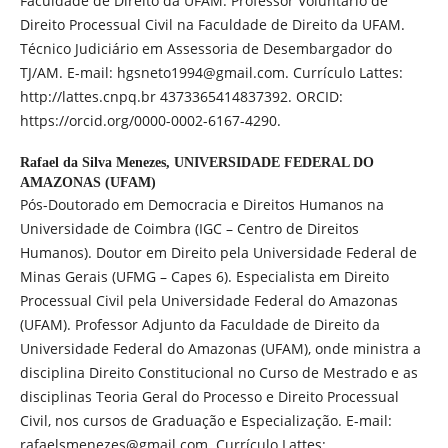
Faculdade de Direito da UFAM. Professor Voluntário de
Direito Processual Civil na Faculdade de Direito da UFAM.
Técnico Judiciário em Assessoria de Desembargador do
TJ/AM. E-mail: hgsneto1994@gmail.com. Currículo Lattes:
http://lattes.cnpq.br 4373365414837392. ORCID:
https://orcid.org/0000-0002-6167-4290.
Rafael da Silva Menezes,
UNIVERSIDADE FEDERAL DO
AMAZONAS (UFAM)
Pós-Doutorado em Democracia e Direitos Humanos na
Universidade de Coimbra (IGC – Centro de Direitos
Humanos). Doutor em Direito pela Universidade Federal de
Minas Gerais (UFMG – Capes 6). Especialista em Direito
Processual Civil pela Universidade Federal do Amazonas
(UFAM). Professor Adjunto da Faculdade de Direito da
Universidade Federal do Amazonas (UFAM), onde ministra a
disciplina Direito Constitucional no Curso de Mestrado e as
disciplinas Teoria Geral do Processo e Direito Processual
Civil, nos cursos de Graduação e Especialização. E-mail:
rafaelsmenezes@gmail.com. Currículo Lattes: