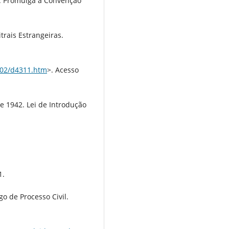
2. Promulga a Convenção
rais Estrangeiras.
2002/d4311.htm
>. Acesso
e 1942. Lei de Introdução
1.
go de Processo Civil.