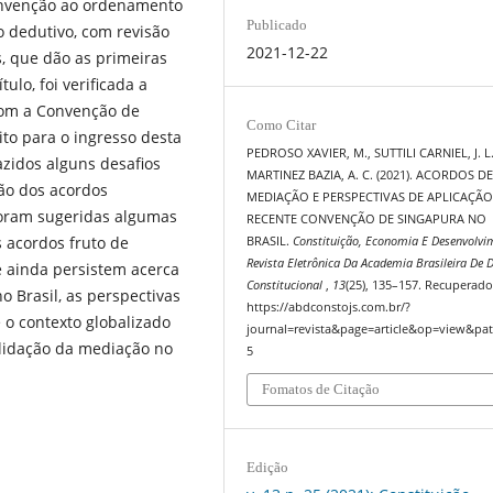
onvenção ao ordenamento
Publicado
o dedutivo, com revisão
2021-12-22
s, que dão as primeiras
lo, foi verificada a
com a Convenção de
Como Citar
to para o ingresso desta
PEDROSO XAVIER, M., SUTTILI CARNIEL, J. L.
zidos alguns desafios
MARTINEZ BAZIA, A. C. (2021). ACORDOS D
ção dos acordos
MEDIAÇÃO E PERSPECTIVAS DE APLICAÇÃO
foram sugeridas algumas
RECENTE CONVENÇÃO DE SINGAPURA NO
s acordos fruto de
BRASIL.
Constituição, Economia E Desenvolvi
Revista Eletrônica Da Academia Brasileira De D
 ainda persistem acerca
Constitucional
,
13
(25), 135–157. Recuperado
o Brasil, as perspectivas
https://abdconstojs.com.br/?
e o contexto globalizado
journal=revista&page=article&op=view&pat
olidação da mediação no
5
Fomatos de Citação
Edição