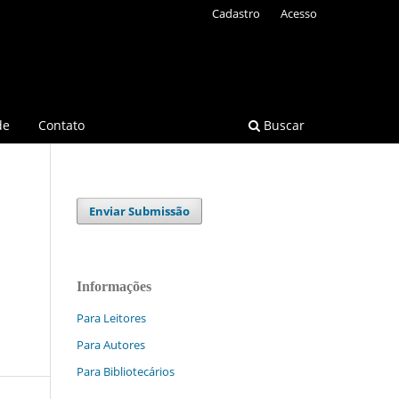
Cadastro
Acesso
de
Contato
Buscar
Enviar Submissão
Informações
Para Leitores
Para Autores
Para Bibliotecários