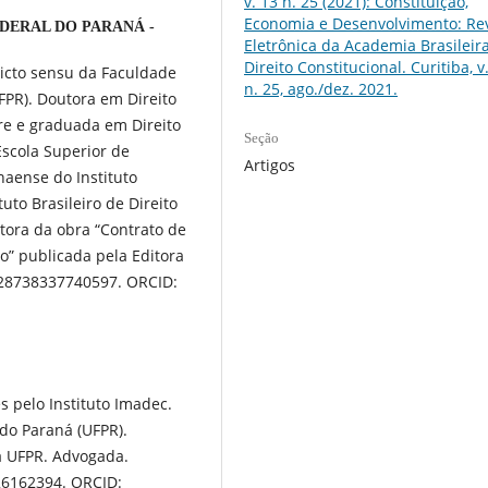
v. 13 n. 25 (2021): Constituição,
Economia e Desenvolvimento: Rev
DERAL DO PARANÁ -
Eletrônica da Academia Brasileir
Direito Constitucional. Curitiba, v.
icto sensu da Faculdade
n. 25, ago./dez. 2021.
FPR). Doutora em Direito
tre e graduada em Direito
Seção
Escola Superior de
Artigos
aense do Instituto
tuto Brasileiro de Direito
tora da obra “Contrato de
o” publicada pela Editora
9828738337740597. ORCID:
 pelo Instituto Imadec.
do Paraná (UFPR).
 UFPR. Advogada.
726162394. ORCID: