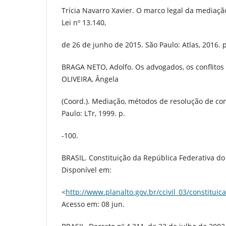
Trícia Navarro Xavier. O marco legal da mediaçã
Lei nº 13.140,
de 26 de junho de 2015. São Paulo: Atlas, 2016. p
BRAGA NETO, Adolfo. Os advogados, os conflitos 
OLIVEIRA, Ângela
(Coord.). Mediação, métodos de resolução de cont
Paulo: LTr, 1999. p.
-100.
BRASIL. Constituição da República Federativa do 
Disponível em:
<
http://www.planalto.gov.br/ccivil_03/constituic
Acesso em: 08 jun.