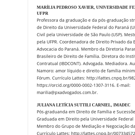
MARÍLIA PEDROSO XAVIER,
UNIVERSIDADE FE
UFPR
Professora da graduação e da pós-graduação str
de Direito da Universidade Federal do Paraná (U
Civil pela Universidade de São Paulo (USP). Mes
pela UFPR. Coordenadora de Direito Privado da 
Advocacia do Paraná. Membro da Diretoria Paran
Brasileiro de Direito de Família. Diretora do Insti
Contratual (IBDCONT). Advogada. Mediadora. Au
Namoro: amor líquido e direito de família mínim
Fórum. Currículo Lattes: http://lattes.cnpq.br/
https://orcid.org/0000-0002-1307-3116. E-mail:
marilia@pxadvogados.com.br.
JULIANA LETÍCIA SUTTILI CARNIEL,
IMADEC
Pós-graduanda em Direito de Família e Sucessões
Graduada em Direito pela Universidade Federal 
Membro do Grupo de Mediação e Negociação da
Currículo Lattes: http://lattes.cnpq.br/0073345