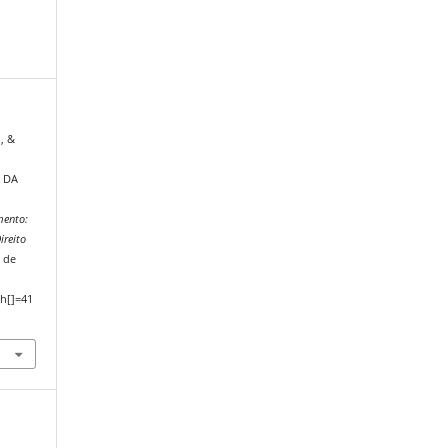
, &
E
 DA
mento:
ireito
 de
h[]=41