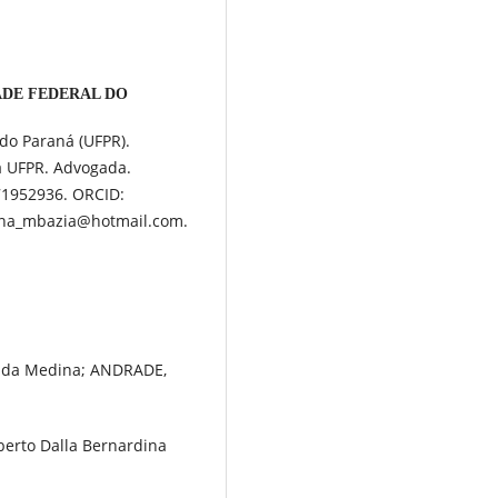
ADE FEDERAL DO
do Paraná (UFPR).
 UFPR. Advogada.
871952936. ORCID:
 ana_mbazia@hotmail.com.
anda Medina; ANDRADE,
berto Dalla Bernardina