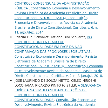
CONTROLE CONSENSUAL DA ADMINISTRAÇÃO
PÚBLICA
,
Constituição, Economia e Desenvolvimento:
Revista Eletrônica da Academia Brasileira de Direito
Constitucional : v. 6 n. 11 (2014): Constituição,
Economia e Desenvolvimento: Revista da Academia
Brasileira de Direito Constitucional. Curitiba, v. 6, n.
11, ago./dez. 2014.
Priscila Dibi Schvarcz, Tatiana Dibi Schvarcz,
DO
CONTROLE CONCENTRADO DE
CONSTITUCIONALIDADE EM FACE DA NÃO
CONFIRMAÇÃO DAS PROGNOSES LEGISLATIVAS
,
Constituição, Economia e Desenvolvimento: Revista
Eletrônica da Academia Brasileira de Direito
Constitucional : v. 2 n. 2 (2010): Constituição, Economia
e Desenvolvimento: Revista da Academia Brasileira de
Direito Constitucional. Curitiba, v. 2, n. 2, jan./jul. 2010.
JOSÉ LAURINDO DE SOUZA NETTO, CELSO HIROSHI
LOCOHAMA, RICARDO PINTO FEISTLER,
A SEGURANÇA
JURÍDICA NA SIMULTANEIDADE DE AÇÕES DE
CONTROLE CONCENTRADO DE
CONSTITUCIONALIDADE
,
Constituição, Economia e
Desenvolvimento: Revista Eletrônica da Academia