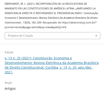
EBERHARDT, M. L. (2021). INCORPORACIÓN DE LA REVOCATORIA DE
MANDATO EN LAS CONSTITUCIONES DE AMÉRICA LATINA: ¿AMPLIANDO LA
DEMOCRACIA DIRECTA O REFORZANDO EL PRESIDENCIALISMO?.
Constituição,
Economia E Desenvolvimento: Revista Eletrônica Da Academia Brasileira De Direito
Constitucional
,
13
(25), 182–209. Recuperado de https://abdconstojs.com.br/?
journal=revista&page=article&op=view&path[]=416
Fomatos de Citação
Edição
v. 13 n. 25 (2021): Constituição, Economia e
Desenvolvimento: Revista Eletrônica da Academia Brasileira
de Direito Constitucional. Curitiba, v. 13, n. 25, ago./dez.
2021.
Seção
Artigos