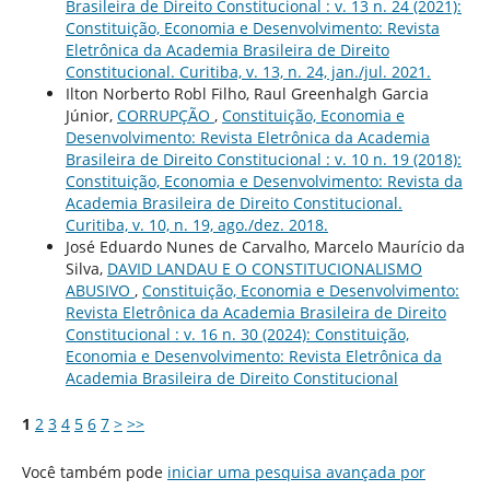
Brasileira de Direito Constitucional : v. 13 n. 24 (2021):
Constituição, Economia e Desenvolvimento: Revista
Eletrônica da Academia Brasileira de Direito
Constitucional. Curitiba, v. 13, n. 24, jan./jul. 2021.
Ilton Norberto Robl Filho, Raul Greenhalgh Garcia
Júnior,
CORRUPÇÃO
,
Constituição, Economia e
Desenvolvimento: Revista Eletrônica da Academia
Brasileira de Direito Constitucional : v. 10 n. 19 (2018):
Constituição, Economia e Desenvolvimento: Revista da
Academia Brasileira de Direito Constitucional.
Curitiba, v. 10, n. 19, ago./dez. 2018.
José Eduardo Nunes de Carvalho, Marcelo Maurício da
Silva,
DAVID LANDAU E O CONSTITUCIONALISMO
ABUSIVO
,
Constituição, Economia e Desenvolvimento:
Revista Eletrônica da Academia Brasileira de Direito
Constitucional : v. 16 n. 30 (2024): Constituição,
Economia e Desenvolvimento: Revista Eletrônica da
Academia Brasileira de Direito Constitucional
1
2
3
4
5
6
7
>
>>
Você também pode
iniciar uma pesquisa avançada por