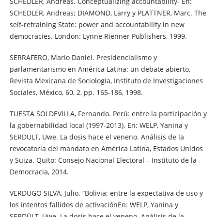
SCHEDLER, Andreas. Conceptualizing accountability- En:
SCHEDLER, Andreas; DIAMOND, Larry y PLATTNER, Marc. The
self-refraining State: power and accountability in new
democracies. London: Lynne Rienner Publishers, 1999.
SERRAFERO, Mario Daniel. Presidencialismo y
parlamentarismo en América Latina: un debate abierto,
Revista Mexicana de Sociología, Instituto de Investigaciones
Sociales, México, 60, 2, pp. 165-186, 1998.
TUESTA SOLDEVILLA, Fernando. Perú: entre la participación y
la gobernabilidad local (1997-2013). En: WELP, Yanina y
SERDÜLT, Uwe. La dosis hace el veneno. Análisis de la
revocatoria del mandato en América Latina, Estados Unidos
y Suiza. Quito: Consejo Nacional Electoral – Instituto de la
Democracia, 2014.
VERDUGO SILVA, Julio. “Bolivia: entre la expectativa de uso y
los intentos fallidos de activaciónEn: WELP, Yanina y
SERDÜLT, Uwe. La dosis hace el veneno. Análisis de la