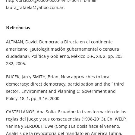
http://orcid.org/0000-0003-4447-5641. E-mail:
laura_rafaela@yahoo.com.ar.
Referências
ALTMAN, David. Democracia Directa en el continente
americano: ¿autolegitimación gubernamental o censura
ciudadana?, Política y Gobierno, México D.F., XII, 2, pp. 203–
232, 2005.
BUCEK, Ján y SMITH, Brian. New approaches to local
democracy: direct democracy, participation and the `third
sector', Environment and Planning C: Government and
Policy, 18, 1, pp. 3-16, 2000.
CASTELLANOS, Ana Sofía. Ecuador: la transformación de las
reglas del juego y sus consecuencias (1998-2013). En: WELP,
Yanina y SERDÜLT, Uwe (Comp.) La dosis hace el veneno.
Análisis de la revocatoria del mandato en América Latina,