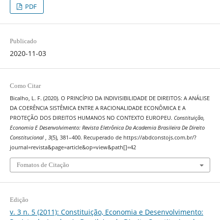
PDF
Publicado
2020-11-03
Como Citar
Bicalho, L. F. (2020). O PRINCÍPIO DA INDIVISIBILIDADE DE DIREITOS: A ANÁLISE
DA COERÊNCIA SISTÊMICA ENTRE A RACIONALIDADE ECONÔMICA E A
PROTEÇÃO DOS DIREITOS HUMANOS NO CONTEXTO EUROPEU.
Constituição,
Economia E Desenvolvimento: Revista Eletrônica Da Academia Brasileira De Direito
Constitucional
,
3
(5), 381–400. Recuperado de https://abdconstojs.com.br/?
journal=revista&page=article&op=view&path[]=42
Fomatos de Citação
Edição
v. 3 n. 5 (2011): Constituição, Economia e Desenvolvimento: