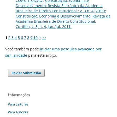
CONSTITUIÇÃO
,
Constituição, Economia e
Desenvolvimento: Revista Eletrônica da Academia
Brasileira de Direito Constitucional : v. 3 n. 4 (2011):
Constituição, Economia e Desenvolvimento: Revista da
Academia Brasileira de Direito Constitucional.
Curitiba, v. 3, n. 4, jan./jul. 2011.
1
2
3
4
5
6
7
8
9
10
>
>>
Você também pode
iniciar uma pesquisa avançada por
similaridade
para este artigo.
Enviar Submissão
Informações
Para Leitores
Para Autores