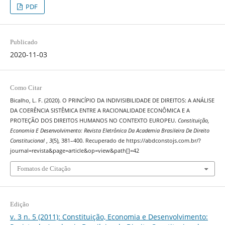
PDF
Publicado
2020-11-03
Como Citar
Bicalho, L. F. (2020). O PRINCÍPIO DA INDIVISIBILIDADE DE DIREITOS: A ANÁLISE
DA COERÊNCIA SISTÊMICA ENTRE A RACIONALIDADE ECONÔMICA E A
PROTEÇÃO DOS DIREITOS HUMANOS NO CONTEXTO EUROPEU.
Constituição,
Economia E Desenvolvimento: Revista Eletrônica Da Academia Brasileira De Direito
Constitucional
,
3
(5), 381–400. Recuperado de https://abdconstojs.com.br/?
journal=revista&page=article&op=view&path[]=42
Fomatos de Citação
Edição
v. 3 n. 5 (2011): Constituição, Economia e Desenvolvimento: