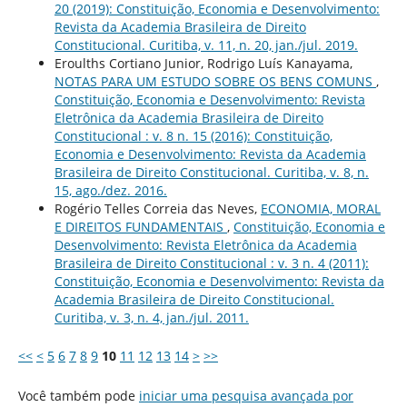
20 (2019): Constituição, Economia e Desenvolvimento:
Revista da Academia Brasileira de Direito
Constitucional. Curitiba, v. 11, n. 20, jan./jul. 2019.
Eroulths Cortiano Junior, Rodrigo Luís Kanayama,
NOTAS PARA UM ESTUDO SOBRE OS BENS COMUNS
,
Constituição, Economia e Desenvolvimento: Revista
Eletrônica da Academia Brasileira de Direito
Constitucional : v. 8 n. 15 (2016): Constituição,
Economia e Desenvolvimento: Revista da Academia
Brasileira de Direito Constitucional. Curitiba, v. 8, n.
15, ago./dez. 2016.
Rogério Telles Correia das Neves,
ECONOMIA, MORAL
E DIREITOS FUNDAMENTAIS
,
Constituição, Economia e
Desenvolvimento: Revista Eletrônica da Academia
Brasileira de Direito Constitucional : v. 3 n. 4 (2011):
Constituição, Economia e Desenvolvimento: Revista da
Academia Brasileira de Direito Constitucional.
Curitiba, v. 3, n. 4, jan./jul. 2011.
<<
<
5
6
7
8
9
10
11
12
13
14
>
>>
Você também pode
iniciar uma pesquisa avançada por