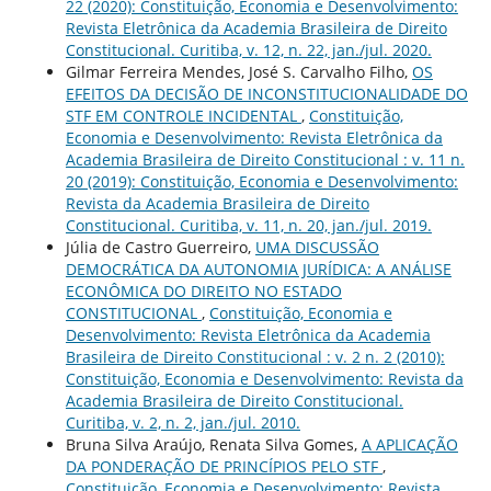
22 (2020): Constituição, Economia e Desenvolvimento:
Revista Eletrônica da Academia Brasileira de Direito
Constitucional. Curitiba, v. 12, n. 22, jan./jul. 2020.
Gilmar Ferreira Mendes, José S. Carvalho Filho,
OS
EFEITOS DA DECISÃO DE INCONSTITUCIONALIDADE DO
STF EM CONTROLE INCIDENTAL
,
Constituição,
Economia e Desenvolvimento: Revista Eletrônica da
Academia Brasileira de Direito Constitucional : v. 11 n.
20 (2019): Constituição, Economia e Desenvolvimento:
Revista da Academia Brasileira de Direito
Constitucional. Curitiba, v. 11, n. 20, jan./jul. 2019.
Júlia de Castro Guerreiro,
UMA DISCUSSÃO
DEMOCRÁTICA DA AUTONOMIA JURÍDICA: A ANÁLISE
ECONÔMICA DO DIREITO NO ESTADO
CONSTITUCIONAL
,
Constituição, Economia e
Desenvolvimento: Revista Eletrônica da Academia
Brasileira de Direito Constitucional : v. 2 n. 2 (2010):
Constituição, Economia e Desenvolvimento: Revista da
Academia Brasileira de Direito Constitucional.
Curitiba, v. 2, n. 2, jan./jul. 2010.
Bruna Silva Araújo, Renata Silva Gomes,
A APLICAÇÃO
DA PONDERAÇÃO DE PRINCÍPIOS PELO STF
,
Constituição, Economia e Desenvolvimento: Revista