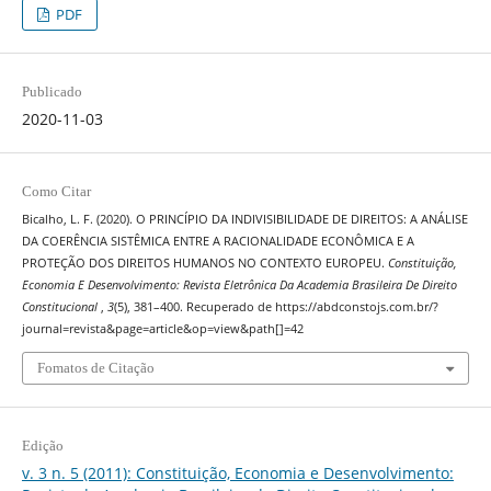
PDF
Publicado
2020-11-03
Como Citar
Bicalho, L. F. (2020). O PRINCÍPIO DA INDIVISIBILIDADE DE DIREITOS: A ANÁLISE
DA COERÊNCIA SISTÊMICA ENTRE A RACIONALIDADE ECONÔMICA E A
PROTEÇÃO DOS DIREITOS HUMANOS NO CONTEXTO EUROPEU.
Constituição,
Economia E Desenvolvimento: Revista Eletrônica Da Academia Brasileira De Direito
Constitucional
,
3
(5), 381–400. Recuperado de https://abdconstojs.com.br/?
journal=revista&page=article&op=view&path[]=42
Fomatos de Citação
Edição
v. 3 n. 5 (2011): Constituição, Economia e Desenvolvimento: