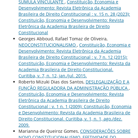
SÚMULA VINCULANTE
,
Constituição, Economia e
Desenvolvimento: Revista Eletrônica da Academia
Brasileira de Direito Constitucional : v. 15 n. 28 (2023):
Constituição, Economia e Desenvolvimento: Revista
Eletrônica da Academia Brasileira de Direito
Constitucional
Georges Abboud, Rafael Tomaz de Oliveira,
NEOCONSTITUCIONALISMO
,
Constituição, Economia e
Desenvolvimento: Revista Eletrônica da Academia
Brasileira de Direito Constitucional : v. 7 n. 12 (2015):
Constituição, Economia e Desenvolvimento: Revista da
Academia Brasileira de Direito Constitucional.
Curitiba, v. 7, n. 12, jan./jul. 2015.
Roberto Mizuki Dias dos Santos,
DESLEGALIZAÇÃO E A
FUNÇÃO REGULADORA DA ADMINISTRAÇÃO PÚBLICA
,
Constituição, Economia e Desenvolvimento: Revista
Eletrônica da Academia Brasileira de Direito
Constitucional : v. 1 n. 1 (2009): Constituição, Economia
e Desenvolvimento: Revista da Academia Brasileira de
Direito Constitucional. Curitiba, v. 1, n. 1, ago./dez.
2009.
Marianna de Queiroz Gomes,
CONSIDERAÇÕES SOBRE
NOVO CONSTITUCIONALISMO, EFETIVIDADE DO