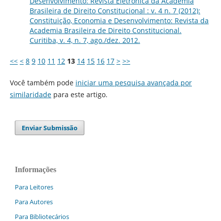
Desenvolvimento: Revista Eletrônica da Academia
Brasileira de Direito Constitucional : v. 4 n. 7 (2012):
Constituição, Economia e Desenvolvimento: Revista da
Academia Brasileira de Direito Constitucional.
Curitiba, v. 4, n. 7, ago./dez. 2012.
<<
<
8
9
10
11
12
13
14
15
16
17
>
>>
Você também pode
iniciar uma pesquisa avançada por
similaridade
para este artigo.
Enviar Submissão
Informações
Para Leitores
Para Autores
Para Bibliotecários