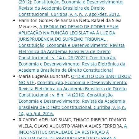
(2012): Constituição, Economia e Desenvolvimento:
Revista da Academia Brasileira de Direito
Constitucional. Curitiba, v. 4, n. 7, ago./dez. 2012.
Hamilton Gomes de Santana Neto, Rafael da Silva
Menezes,
A TEORIA DO DESVIO DE PODER E SUA
APLICAÇÃO NA FUNÇÃO LEGISLATIVA À LUZ DA
JURISPRUDÊNCIA DO SUPREMO TRIBUNAL
,
Constituição, Economia e Desenvolvimento: Revista
Eletrônica da Academia Brasileira de Direito
Constitucional : v. 14 n. 26 (2022): Constituição,
Economia e Desenvolvimento: Revista Eletrônica da
Academia Brasileira de Direito Constitucional
Maria Eugenia Bunchaft,
O “DIREITO DOS BANHEIROS”
NO STF
,
Constituição, Economia e Desenvolvimento:
Revista Eletrônica da Academia Brasileira de Direito
Constitucional : v. 8 n. 14 (2016): Constituição,
Economia e Desenvolvimento: Revista da Academia
Brasileira de Direito Constitucional. Curitiba, v. 8, n.
14, jan./jul. 2016.
RICARDO ADELINO SUAID, THIAGO RIBEIRO FRANCO
VILELA, OLAVO AUGUSTO VIANNA ALVES FERREIRA,
A
INCONSTITUCIONALIDADE DA RESTRIÇÃO À
LEGITIMIDADE DE PARTIDOS POLÍTICOS PARA A