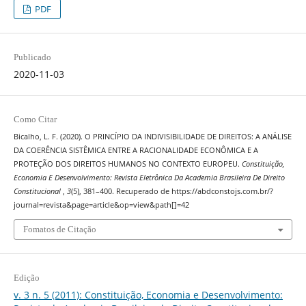
PDF
Publicado
2020-11-03
Como Citar
Bicalho, L. F. (2020). O PRINCÍPIO DA INDIVISIBILIDADE DE DIREITOS: A ANÁLISE
DA COERÊNCIA SISTÊMICA ENTRE A RACIONALIDADE ECONÔMICA E A
PROTEÇÃO DOS DIREITOS HUMANOS NO CONTEXTO EUROPEU.
Constituição,
Economia E Desenvolvimento: Revista Eletrônica Da Academia Brasileira De Direito
Constitucional
,
3
(5), 381–400. Recuperado de https://abdconstojs.com.br/?
journal=revista&page=article&op=view&path[]=42
Fomatos de Citação
Edição
v. 3 n. 5 (2011): Constituição, Economia e Desenvolvimento: