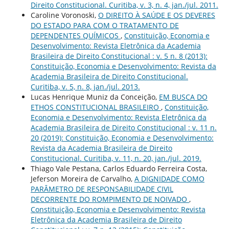
Direito Constitucional. Curitiba, v. 3, n. 4, jan./jul. 2011.
Caroline Voronoski,
O DIREITO À SAÚDE E OS DEVERES
DO ESTADO PARA COM O TRATAMENTO DE
DEPENDENTES QUÍMICOS
,
Constituição, Economia e
Desenvolvimento: Revista Eletrônica da Academia
Brasileira de Direito Constitucional : v. 5 n. 8 (2013):
Constituição, Economia e Desenvolvimento: Revista da
Academia Brasileira de Direito Constitucional.
Curitiba, v. 5, n. 8, jan./jul. 2013.
Lucas Henrique Muniz da Conceição,
EM BUSCA DO
ETHOS CONSTITUCIONAL BRASILEIRO
,
Constituição,
Economia e Desenvolvimento: Revista Eletrônica da
Academia Brasileira de Direito Constitucional : v. 11 n.
20 (2019): Constituição, Economia e Desenvolvimento:
Revista da Academia Brasileira de Direito
Constitucional. Curitiba, v. 11, n. 20, jan./jul. 2019.
Thiago Vale Pestana, Carlos Eduardo Ferreira Costa,
Jeferson Moreira de Carvalho,
A DIGNIDADE COMO
PARÂMETRO DE RESPONSABILIDADE CIVIL
DECORRENTE DO ROMPIMENTO DE NOIVADO
,
Constituição, Economia e Desenvolvimento: Revista
Eletrônica da Academia Brasileira de Direito