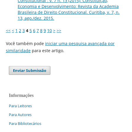
Constitucional : v. 7 n. 13 (2015): Constituição,
Economia e Desenvolvimento: Revista da Academia
Brasileira de Direito Constitucional. Curitiba, v. 7, n.
13, ago./dez. 2015.
<<
<
1
2
3
4
5
6
7
8
9
10
>
>>
Você também pode
iniciar uma pesquisa avançada por
similaridade
para este artigo.
Enviar Submissão
Informações
Para Leitores
Para Autores
Para Bibliotecários