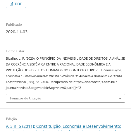
PDF
Publicado
2020-11-03
Como Citar
Bicalho, L. F. (2020). O PRINCÍPIO DA INDIVISIBILIDADE DE DIREITOS: A ANÁLISE
DA COERÊNCIA SISTÊMICA ENTRE A RACIONALIDADE ECONÔMICA E A
PROTEÇÃO DOS DIREITOS HUMANOS NO CONTEXTO EUROPEU.
Constituição,
Economia E Desenvolvimento: Revista Eletrônica Da Academia Brasileira De Direito
Constitucional
,
3
(5), 381–400. Recuperado de https://abdconstojs.com.br/?
journal=revista&page=article&op=view&path[]=42
Fomatos de Citação
Edição
v. 3 n. 5 (2011): Constituição, Economia e Desenvolvimento: