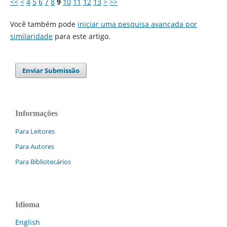
<<
<
4
5
6
7
8
9
10
11
12
13
>
>>
Você também pode
iniciar uma pesquisa avançada por
similaridade
para este artigo.
Enviar Submissão
Informações
Para Leitores
Para Autores
Para Bibliotecários
Idioma
English