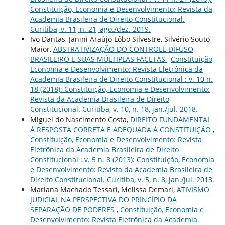
Constituição, Economia e Desenvolvimento: Revista da
Academia Brasileira de Direito Constitucional.
Curitiba, v. 11, n. 21, ago./dez. 2019.
Ivo Dantas, Janini Araújo Lôbo Silvestre, Silvério Souto
Maior,
ABSTRATIVIZAÇÃO DO CONTROLE DIFUSO
BRASILEIRO E SUAS MÚLTIPLAS FACETAS
,
Constituição,
Economia e Desenvolvimento: Revista Eletrônica da
Academia Brasileira de Direito Constitucional : v. 10 n.
18 (2018): Constituição, Economia e Desenvolvimento:
Revista da Academia Brasileira de Direito
Constitucional. Curitiba, v. 10, n. 18, jan./jul. 2018.
Miguel do Nascimento Costa,
DIREITO FUNDAMENTAL
À RESPOSTA CORRETA E ADEQUADA À CONSTITUIÇÃO
,
Constituição, Economia e Desenvolvimento: Revista
Eletrônica da Academia Brasileira de Direito
Constitucional : v. 5 n. 8 (2013): Constituição, Economia
e Desenvolvimento: Revista da Academia Brasileira de
Direito Constitucional. Curitiba, v. 5, n. 8, jan./jul. 2013.
Mariana Machado Tessari, Melissa Demari,
ATIVISMO
JUDICIAL NA PERSPECTIVA DO PRINCÍPIO DA
SEPARAÇÃO DE PODERES
,
Constituição, Economia e
Desenvolvimento: Revista Eletrônica da Academia