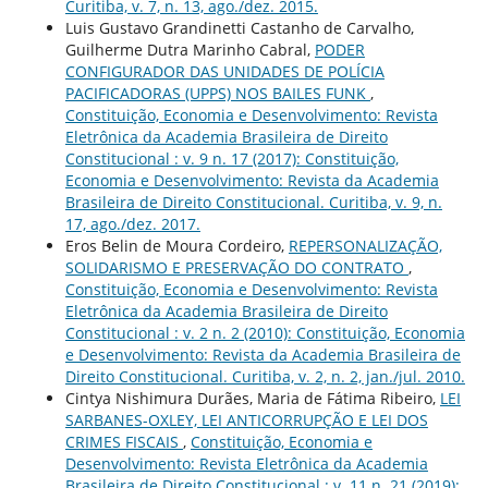
Curitiba, v. 7, n. 13, ago./dez. 2015.
Luis Gustavo Grandinetti Castanho de Carvalho,
Guilherme Dutra Marinho Cabral,
PODER
CONFIGURADOR DAS UNIDADES DE POLÍCIA
PACIFICADORAS (UPPS) NOS BAILES FUNK
,
Constituição, Economia e Desenvolvimento: Revista
Eletrônica da Academia Brasileira de Direito
Constitucional : v. 9 n. 17 (2017): Constituição,
Economia e Desenvolvimento: Revista da Academia
Brasileira de Direito Constitucional. Curitiba, v. 9, n.
17, ago./dez. 2017.
Eros Belin de Moura Cordeiro,
REPERSONALIZAÇÃO,
SOLIDARISMO E PRESERVAÇÃO DO CONTRATO
,
Constituição, Economia e Desenvolvimento: Revista
Eletrônica da Academia Brasileira de Direito
Constitucional : v. 2 n. 2 (2010): Constituição, Economia
e Desenvolvimento: Revista da Academia Brasileira de
Direito Constitucional. Curitiba, v. 2, n. 2, jan./jul. 2010.
Cintya Nishimura Durães, Maria de Fátima Ribeiro,
LEI
SARBANES-OXLEY, LEI ANTICORRUPÇÃO E LEI DOS
CRIMES FISCAIS
,
Constituição, Economia e
Desenvolvimento: Revista Eletrônica da Academia
Brasileira de Direito Constitucional : v. 11 n. 21 (2019):