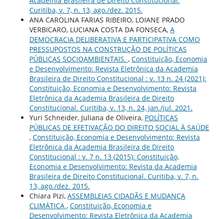
Academia Brasileira de Direito Constitucional.
Curitiba, v. 7, n. 13, ago./dez. 2015.
ANA CAROLINA FARIAS RIBEIRO, LOIANE PRADO
VERBICARO, LUCIANA COSTA DA FONSECA,
A
DEMOCRACIA DELIBERATIVA E PARTICIPATIVA COMO
PRESSUPOSTOS NA CONSTRUÇÃO DE POLÍTICAS
PÚBLICAS SOCIOAMBIENTAIS.
,
Constituição, Economia
e Desenvolvimento: Revista Eletrônica da Academia
Brasileira de Direito Constitucional : v. 13 n. 24 (2021):
Constituição, Economia e Desenvolvimento: Revista
Eletrônica da Academia Brasileira de Direito
Constitucional. Curitiba, v. 13, n. 24, jan./jul. 2021.
Yuri Schneider, Juliana de Oliveira,
POLÍTICAS
PÚBLICAS DE EFETIVAÇÃO DO DIREITO SOCIAL À SAÚDE
,
Constituição, Economia e Desenvolvimento: Revista
Eletrônica da Academia Brasileira de Direito
Constitucional : v. 7 n. 13 (2015): Constituição,
Economia e Desenvolvimento: Revista da Academia
Brasileira de Direito Constitucional. Curitiba, v. 7, n.
13, ago./dez. 2015.
Chiara Pizi,
ASSEMBLEIAS CIDADÃS E MUDANÇA
CLIMÁTICA
,
Constituição, Economia e
Desenvolvimento: Revista Eletrônica da Academia