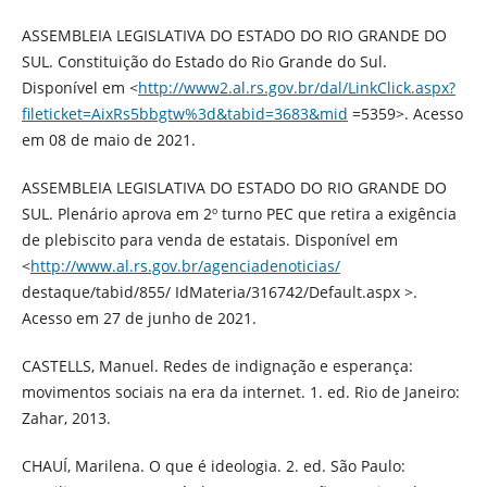
ASSEMBLEIA LEGISLATIVA DO ESTADO DO RIO GRANDE DO
SUL. Constituição do Estado do Rio Grande do Sul.
Disponível em <
http://www2.al.rs.gov.br/dal/LinkClick.aspx?
fileticket=AixRs5bbgtw%3d&tabid=3683&mid
=5359>. Acesso
em 08 de maio de 2021.
ASSEMBLEIA LEGISLATIVA DO ESTADO DO RIO GRANDE DO
SUL. Plenário aprova em 2º turno PEC que retira a exigência
de plebiscito para venda de estatais. Disponível em
<
http://www.al.rs.gov.br/agenciadenoticias/
destaque/tabid/855/ IdMateria/316742/Default.aspx >.
Acesso em 27 de junho de 2021.
CASTELLS, Manuel. Redes de indignação e esperança:
movimentos sociais na era da internet. 1. ed. Rio de Janeiro:
Zahar, 2013.
CHAUÍ, Marilena. O que é ideologia. 2. ed. São Paulo: