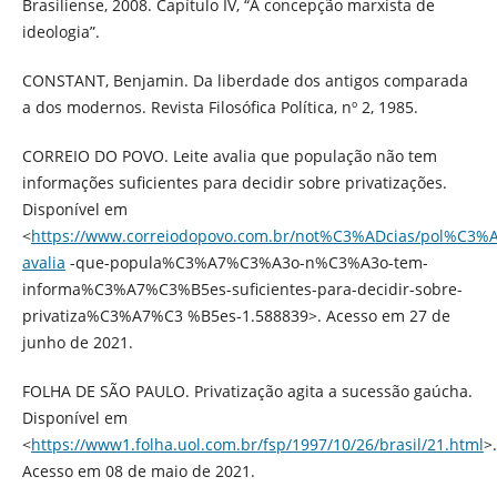
Brasiliense, 2008. Capítulo IV, “A concepção marxista de
ideologia”.
CONSTANT, Benjamin. Da liberdade dos antigos comparada
a dos modernos. Revista Filosófica Política, nº 2, 1985.
CORREIO DO POVO. Leite avalia que população não tem
informações suficientes para decidir sobre privatizações.
Disponível em
<
https://www.correiodopovo.com.br/not%C3%ADcias/pol%C3%AD
avalia
-que-popula%C3%A7%C3%A3o-n%C3%A3o-tem-
informa%C3%A7%C3%B5es-suficientes-para-decidir-sobre-
privatiza%C3%A7%C3 %B5es-1.588839>. Acesso em 27 de
junho de 2021.
FOLHA DE SÃO PAULO. Privatização agita a sucessão gaúcha.
Disponível em
<
https://www1.folha.uol.com.br/fsp/1997/10/26/brasil/21.html
>.
Acesso em 08 de maio de 2021.