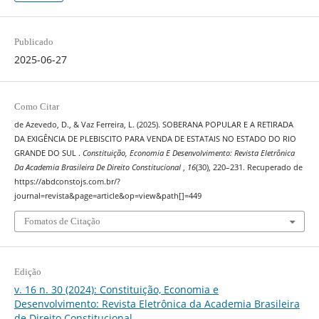
Publicado
2025-06-27
Como Citar
de Azevedo, D., & Vaz Ferreira, L. (2025). SOBERANA POPULAR E A RETIRADA
DA EXIGÊNCIA DE PLEBISCITO PARA VENDA DE ESTATAIS NO ESTADO DO RIO
GRANDE DO SUL .
Constituição, Economia E Desenvolvimento: Revista Eletrônica
Da Academia Brasileira De Direito Constitucional
,
16
(30), 220–231. Recuperado de
https://abdconstojs.com.br/?
journal=revista&page=article&op=view&path[]=449
Fomatos de Citação
Edição
v. 16 n. 30 (2024): Constituição, Economia e
Desenvolvimento: Revista Eletrônica da Academia Brasileira
de Direito Constitucional