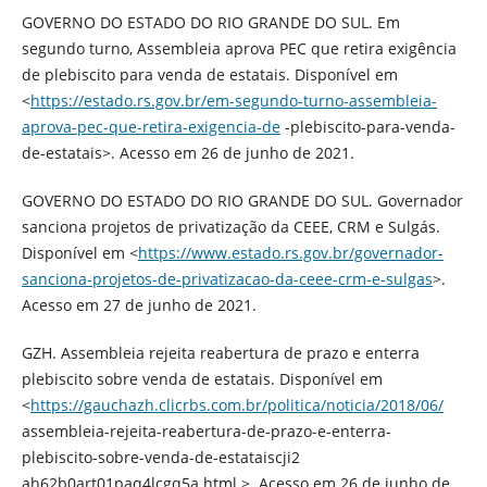
GOVERNO DO ESTADO DO RIO GRANDE DO SUL. Em
segundo turno, Assembleia aprova PEC que retira exigência
de plebiscito para venda de estatais. Disponível em
<
https://estado.rs.gov.br/em-segundo-turno-assembleia-
aprova-pec-que-retira-exigencia-de
-plebiscito-para-venda-
de-estatais>. Acesso em 26 de junho de 2021.
GOVERNO DO ESTADO DO RIO GRANDE DO SUL. Governador
sanciona projetos de privatização da CEEE, CRM e Sulgás.
Disponível em <
https://www.estado.rs.gov.br/governador-
sanciona-projetos-de-privatizacao-da-ceee-crm-e-sulgas
>.
Acesso em 27 de junho de 2021.
GZH. Assembleia rejeita reabertura de prazo e enterra
plebiscito sobre venda de estatais. Disponível em
<
https://gauchazh.clicrbs.com.br/politica/noticia/2018/06/
assembleia-rejeita-reabertura-de-prazo-e-enterra-
plebiscito-sobre-venda-de-estataiscji2
ah62b0art01paq4lcgq5a.html >. Acesso em 26 de junho de