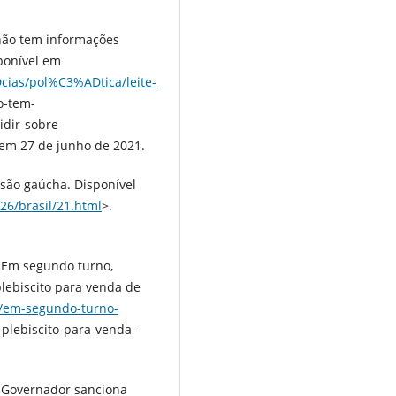
não tem informações
sponível em
ias/pol%C3%ADtica/leite-
-tem-
dir-sobre-
em 27 de junho de 2021.
são gaúcha. Disponível
26/brasil/21.html
>.
Em segundo turno,
lebiscito para venda de
br/em-segundo-turno-
plebiscito-para-venda-
Governador sanciona