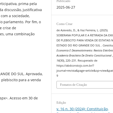
Publicado
ticipativa, prima pela
2025-06-27
 discussão, justificativa
 com a sociedade,
 parlamento. Por fim, o
Como Citar
 crise de
de Azevedo, D., & Vaz Ferreira, L. (2025).
ções, uma combinação
SOBERANA POPULAR E A RETIRADA DA EXI
DE PLEBISCITO PARA VENDA DE ESTATAIS 
ESTADO DO RIO GRANDE DO SUL .
Constitu
Economia E Desenvolvimento: Revista Eletrôni
Academia Brasileira De Direito Constitucional
16
(30), 220–231. Recuperado de
https://abdconstojs.com.br/?
journal=revista&page=article&op=view&pat
ANDE DO SUL. Aprovada,
9
 plebiscito para a venda
Fomatos de Citação
aspx>. Acesso em 30 de
Edição
v. 16 n. 30 (2024): Constituição,