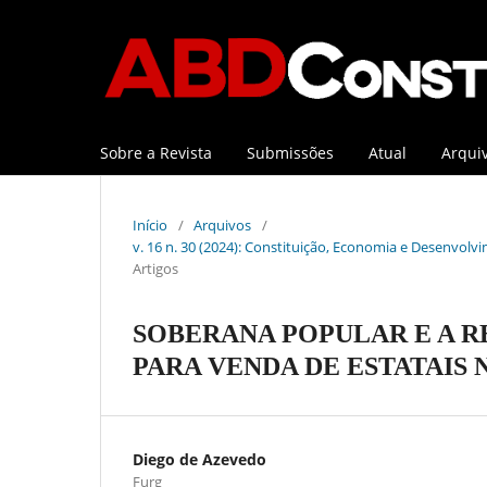
Sobre a Revista
Submissões
Atual
Arqui
Início
/
Arquivos
/
v. 16 n. 30 (2024): Constituição, Economia e Desenvolvi
Artigos
SOBERANA POPULAR E A R
PARA VENDA DE ESTATAIS 
Diego de Azevedo
Furg