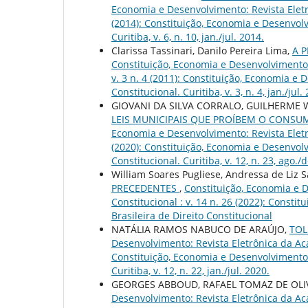
Economia e Desenvolvimento: Revista Eletrô
(2014): Constituição, Economia e Desenvolv
Curitiba, v. 6, n. 10, jan./jul. 2014.
Clarissa Tassinari, Danilo Pereira Lima,
A 
Constituição, Economia e Desenvolvimento: 
v. 3 n. 4 (2011): Constituição, Economia e
Constitucional. Curitiba, v. 3, n. 4, jan./jul.
GIOVANI DA SILVA CORRALO, GUILHERME W
LEIS MUNICIPAIS QUE PROÍBEM O CONSU
Economia e Desenvolvimento: Revista Eletrô
(2020): Constituição, Economia e Desenvolv
Constitucional. Curitiba, v. 12, n. 23, ago./
William Soares Pugliese, Andressa de Liz S
PRECEDENTES
,
Constituição, Economia e D
Constitucional : v. 14 n. 26 (2022): Const
Brasileira de Direito Constitucional
NATÁLIA RAMOS NABUCO DE ARAÚJO,
TOL
Desenvolvimento: Revista Eletrônica da Acad
Constituição, Economia e Desenvolvimento: 
Curitiba, v. 12, n. 22, jan./jul. 2020.
GEORGES ABBOUD, RAFAEL TOMAZ DE OLI
Desenvolvimento: Revista Eletrônica da Acad