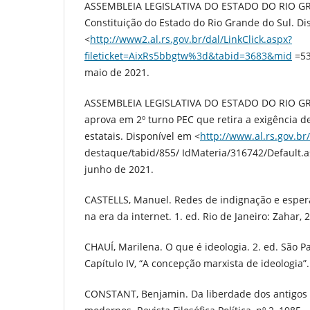
ASSEMBLEIA LEGISLATIVA DO ESTADO DO RIO G
Constituição do Estado do Rio Grande do Sul. Di
<
http://www2.al.rs.gov.br/dal/LinkClick.aspx?
fileticket=AixRs5bbgtw%3d&tabid=3683&mid
=53
maio de 2021.
ASSEMBLEIA LEGISLATIVA DO ESTADO DO RIO GR
aprova em 2º turno PEC que retira a exigência d
estatais. Disponível em <
http://www.al.rs.gov.br
destaque/tabid/855/ IdMateria/316742/Default.a
junho de 2021.
CASTELLS, Manuel. Redes de indignação e esper
na era da internet. 1. ed. Rio de Janeiro: Zahar, 
CHAUÍ, Marilena. O que é ideologia. 2. ed. São Pa
Capítulo IV, “A concepção marxista de ideologia”.
CONSTANT, Benjamin. Da liberdade dos antigos