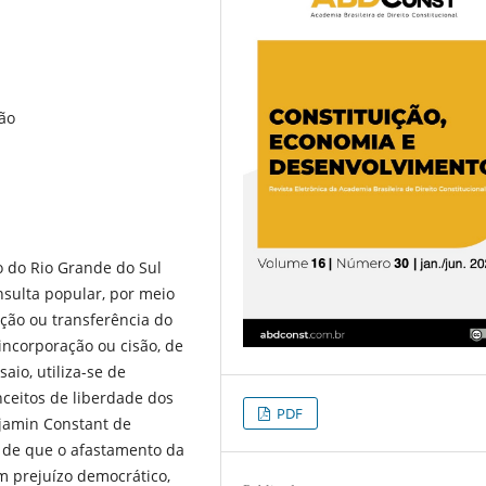
ção
o do Rio Grande do Sul
nsulta popular, por meio
ação ou transferência do
 incorporação ou cisão, de
aio, utiliza-se de
nceitos de liberdade dos
PDF
jamin Constant de
o de que o afastamento da
m prejuízo democrático,