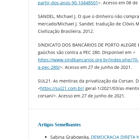
partir-dos-anos-90-10448501
>. Acesso em 08 de
SANDEL, Michael J. O que o dinheiro não compra:
mercado/Michael J. Sandel; tradução de Clóvis M
Civilização Brasileira, 2012.
SINDICATO DOS BANCÁRIOS DE PORTO ALEGRE E
gaúchos são contra a PEC 280. Disponível em <
https://www.sindbancarios.org.br/index.php/70
a-pec-280/
>. Acesso em 27 de junho de 2021.
SUL21. As mentiras da privatização da Corsan. 
<
https://sul21.com.br/
geral-1/2021/03/as-mentir
corsan/>. Acesso em 27 de junho de 2021.
Artigos Semelhantes
Sabina Grabowska,
DEMOCRACIA DIRETA N