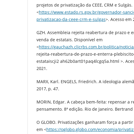
projetos de privatização da CEEE, CRM e Sulgás.
<
https://www.estado.rs.gov.br/governador-sanci
privatizacao-da-ceee-crm-e-sulgas
>. Acesso em 
GZH. Assembleia rejeita reabertura de prazo e e
venda de estatais. Disponível em
<
https://gauchazh.clicrbs.com.br/politica/notici
rejeita-reabertura-de-prazo-e-enterra-plebiscit
estataiscji2 ah62b0art01paq4lcgq5a.html >. Ace
2021.
MARX, Karl. ENGELS, Friedrich. A ideologia alemã
2017, p. 47.
MORIN, Edgar. A cabeça bem-feita: repensar a r
pensamento. 8ª edição. Rio de Janeiro. Bertrand 
O GLOBO. Privatizações ganharam força a partir 
em <
https://oglobo.globo.com/economia/privati