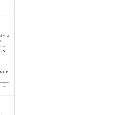
GÊNCIA
NO
ição,
ca Da
,
h[]=44