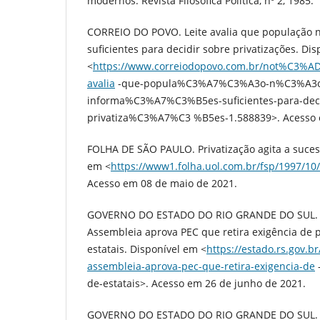
modernos. Revista Filosófica Política, nº 2, 1985.
CORREIO DO POVO. Leite avalia que população 
suficientes para decidir sobre privatizações. Di
<
https://www.correiodopovo.com.br/not%C3%ADc
avalia
-que-popula%C3%A7%C3%A3o-n%C3%A3o
informa%C3%A7%C3%B5es-suficientes-para-deci
privatiza%C3%A7%C3 %B5es-1.588839>. Acesso 
FOLHA DE SÃO PAULO. Privatização agita a suces
em <
https://www1.folha.uol.com.br/fsp/1997/10/
Acesso em 08 de maio de 2021.
GOVERNO DO ESTADO DO RIO GRANDE DO SUL. 
Assembleia aprova PEC que retira exigência de p
estatais. Disponível em <
https://estado.rs.gov.
assembleia-aprova-pec-que-retira-exigencia-de
-
de-estatais>. Acesso em 26 de junho de 2021.
GOVERNO DO ESTADO DO RIO GRANDE DO SUL. 