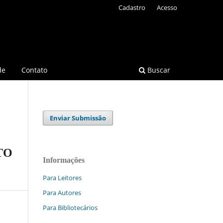
Cadastro
Acesso
de
Contato
Buscar
Enviar Submissão
TO
Informações
Para Leitores
Para Autores
Para Bibliotecários